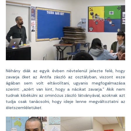
Néhány diák az egyik évben névtelenül jelezte felé, hogy
zavarja őket az Antifa zászló az osztályban, viszont esze
ágában sem volt eltávolítani, ugyanis megfogalmazása
szerint: „azért van kint, hogy a nácikat zavarja.” Akik nem
tudnak kibékülni az ominózus zászló látványával, azoknak azt
tudja csak tanácsolni, hogy ideje lenne megváltoztatni az
életszemléletüket.