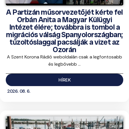
A Partizán műsorvezetőjét kérte fel
Orbán Anita a Magyar Külügyi
Intézet élére; továbbra is tombol a
migrációs válság Spanyolországban;
tűzoltóslaggal pacsálják a vizet az
Ozorán
A Szent Korona Rádió weboldalán csak a legfontosabb
és legbővebb ...
HÍREK
2026. 08. 6.