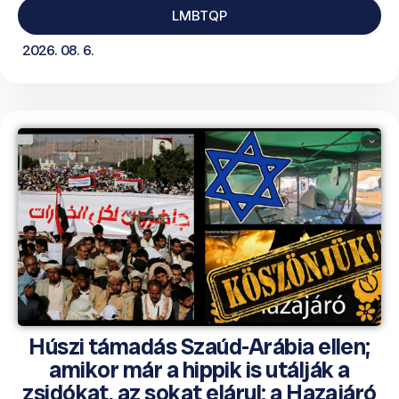
LMBTQP
2026. 08. 6.
Húszi támadás Szaúd-Arábia ellen;
amikor már a hippik is utálják a
zsidókat, az sokat elárul; a Hazajáró