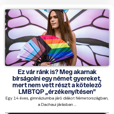
Ez vár ránk is? Meg akarnak
bírságolni egy német gyereket,
mert nem vett részt a kötelező
LMBTQP „érzékenyítésen”
Egy 14 éves, gimnáziumba járó diákot Németországban,
a Dachaui járásban ...