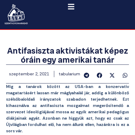
Antifasiszta aktivistákat képez
óráin egy amerikai tanár
szeptember 2, 2021
tabularium
Míg a tanárok között az USA-ban a konzervatív
magatartásért lassan már máglyahalál jár, addig a különböző
szélsőbaloldali irányzatok szabadon terjedhetnek. Ezt
kihasználva az antifasiszta mozgalmat megerősítendő a
szervezet ideológiájával mossa az egyik amerikai pedagógus
diákjainak agyát. Azonban ne higgyük azt, hogy ez csak az
Újvilágban fordulhat elő, ha nem állunk ellen, hazánkra is ez a
sors vár.