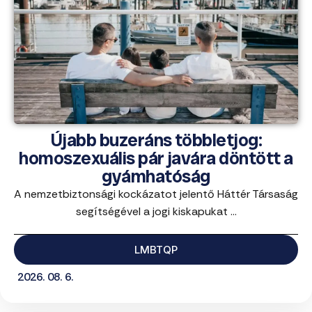
Újabb buzeráns többletjog:
homoszexuális pár javára döntött a
gyámhatóság
A nemzetbiztonsági kockázatot jelentő Háttér Társaság
segítségével a jogi kiskapukat ...
LMBTQP
2026. 08. 6.