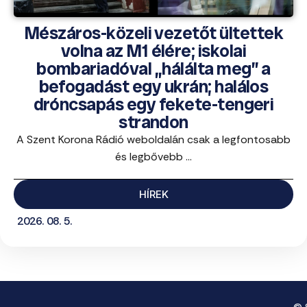
Mészáros-közeli vezetőt ültettek
volna az M1 élére; iskolai
bombariadóval „hálálta meg” a
befogadást egy ukrán; halálos
dróncsapás egy fekete-tengeri
strandon
A Szent Korona Rádió weboldalán csak a legfontosabb
és legbővebb ...
HÍREK
2026. 08. 5.