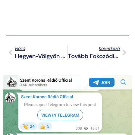
Előző
Következő
Hegyen-Völgyön A Selmeci Diákok Nyomában – III. Selmeci Őrjárat Emléktúra
Tovább Fokozódik A COVID Őrület: Több Egyetem Sem Biztosít Kollégiumot Az Oltatlanok Számára