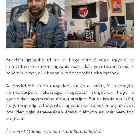
Büszkén újságolta el azt is, hogy nem ő végzi egyedül a
nemzetrontó munkát, ugyanis csak a környezetében 3 másik
tanárt is ismer, akik hasonló módszereket alkalmaznak.
A tényfeltáró videó megjelente után a szülők, és a környék
normalitáspárti lakossága megoldást sürgetnek, hogy a
gyermekek agymosása abbamaradjon. Bár az iskola azt ígéri,
hogy megoldja a helyzetet, ugyanakkor valószínűleg az évek
óta ideológiai átnevelésen áteső diákokon ez már nem fog
segíteni.
(The Post Millenial nyomán Szent Korona Rádió)