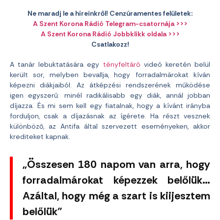
Ne maradj le a híreinkről! Cenzúramentes felületek:
A Szent Korona Rádió Telegram-csatornája >>>
A Szent Korona Rádió Jobbklikk oldala >>>
Csatlakozz!
A tanár lebuktatására egy
tényfeltáró
videó keretén belül
került sor, melyben bevallja, hogy forradalmárokat kíván
képezni diákjaiból. Az átképzési rendszerének működése
igen egyszerű: minél radikálisabb egy diák, annál jobban
díjazza. És mi sem kell egy fiatalnak, hogy a kívánt irányba
forduljon, csak a díjazásnak az ígérete. Ha részt vesznek
különböző, az Antifa által szervezett eseményeken, akkor
krediteket kapnak.
„Összesen 180 napom van arra, hogy
forradalmárokat képezzek belőlük…
Azáltal, hogy még a szart is kiijesztem
belőlük”