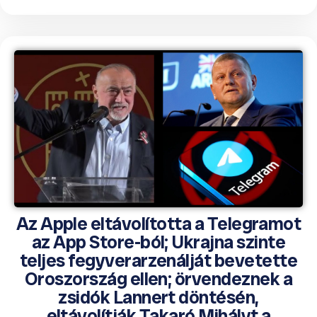
Az Apple eltávolította a Telegramot
az App Store-ból; Ukrajna szinte
teljes fegyverarzenálját bevetette
Oroszország ellen; örvendeznek a
zsidók Lannert döntésén,
eltávolítják Takaró Mihályt a