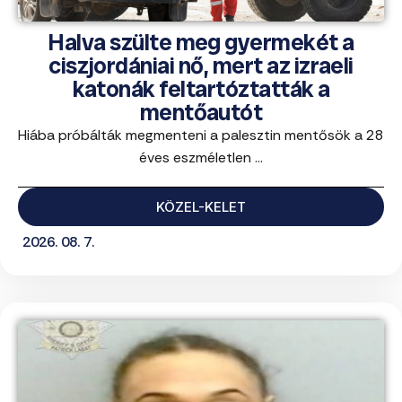
Halva szülte meg gyermekét a
ciszjordániai nő, mert az izraeli
katonák feltartóztatták a
mentőautót
Hiába próbálták megmenteni a palesztin mentősök a 28
éves eszméletlen ...
KÖZEL-KELET
2026. 08. 7.