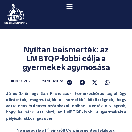
Nyíltan beismerték: az
LMBTQP-lobbi célja a
gyermekek agymosása
július 9, 2021
tabularium
Július 1-jén egy San Francisco-i homokoskórus tagjai úgy
döntöttek, megmutatják a „homofób” közösségnek, hogy
velük nem érdemes szórakozni: dalban üzenték a világnak,
hogy ha bárki azt hiszi, az LMBTQP-lobbi a gyermekekre
pályázik, akkor igaza van.
Ne maradj le a híreinkről! Cenzúramentes felületek: