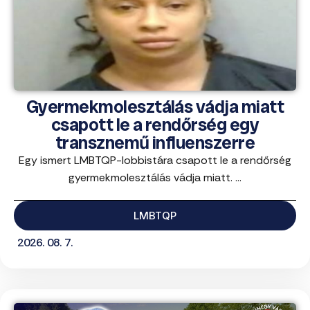
Gyermekmolesztálás vádja miatt
csapott le a rendőrség egy
transznemű influenszerre
Egy ismert LMBTQP-lobbistára csapott le a rendőrség
gyermekmolesztálás vádja miatt. ...
LMBTQP
2026. 08. 7.