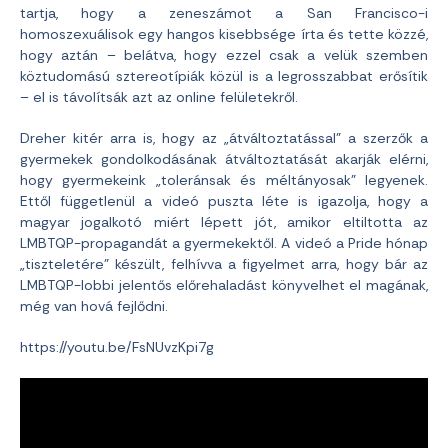
tartja, hogy a zeneszámot a San Francisco-i
homoszexuálisok egy hangos kisebbsége írta és tette közzé,
hogy aztán – belátva, hogy ezzel csak a velük szemben
köztudomású sztereotípiák közül is a legrosszabbat erősítik
– el is távolítsák azt az online felületekről.
Dreher kitér arra is, hogy az „átváltoztatással” a szerzők a
gyermekek gondolkodásának átváltoztatását akarják elérni,
hogy gyermekeink „toleránsak és méltányosak” legyenek.
Ettől függetlenül a videó puszta léte is igazolja, hogy a
magyar jogalkotó miért lépett jót, amikor eltiltotta az
LMBTQP-propagandát a gyermekektől. A videó a Pride hónap
„tiszteletére” készült, felhívva a figyelmet arra, hogy bár az
LMBTQP-lobbi jelentős előrehaladást könyvelhet el magának,
még van hová fejlődni.
https://youtu.be/FsNUvzKpi7g