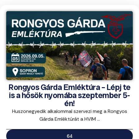
Rongyos Gárda Emléktúra – Lépj te
is a hősök nyomába szeptember 5-
én!
Huszonegyedik alkalommal szervezi meg a Rongyos
Gárda Emléktúrát a HVIM ...
64