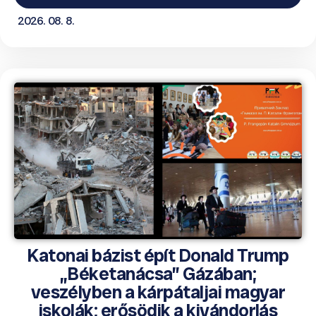
2026. 08. 8.
Katonai bázist épít Donald Trump
„Béketanácsa” Gázában;
veszélyben a kárpátaljai magyar
iskolák; erősödik a kivándorlás