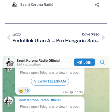
Előző
Következő
Pedofilok Után A Zoofilok Is Csatlakoznának Az LMBTQPXYZ Közösséghez
Pro Hungaria Sacra Papja: A XX. Század Nagy Átverése, Avagy Az Új Liturgia – 6. Rész