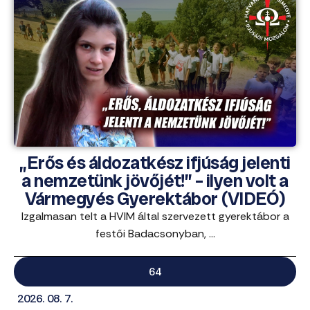
„Erős és áldozatkész ifjúság jelenti
a nemzetünk jövőjét!” – ilyen volt a
Vármegyés Gyerektábor (VIDEÓ)
Izgalmasan telt a HVIM által szervezett gyerektábor a
festői Badacsonyban, ...
64
2026. 08. 7.