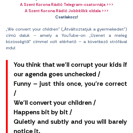
A Szent Korona Rádió Telegram-csatornája >>>
A Szent Korona Rádió Jobbklikk oldala >>>
Csatlakozz!
„We convert your children” („Átváltoztatjuk a gyermekedet”)
című daluk – amely a YouTube-on „Üzenet a meleg
közösségtől” címmel volt elérhető – a következő strófával
indul:
You think that we’ll corrupt your kids if
our agenda goes unchecked /
Funny – just this once, you’re correct
/
We’ll convert your children /
Happens bit by bit /
Quietly and subtly and you will barely
notice it.