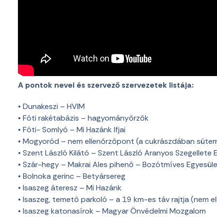
A pontok nevei és szervező szervezetek listája:
• Dunakeszi – HVIM
• Fóti rakétabázis – hagyományőrzők
• Fóti- Somlyó – Mi Hazánk Ifjai
• Mogyoród – nem ellenőrzőpont (a cukrászdában sütem
• Szent László Kilátó – Szent László Aranyos Szegellete 
• Szár-hegy – Makrai Ales pihenő – Bozótmíves Egyesül
• Bolnoka gerinc – Betyársereg
• Isaszeg áteresz – Mi Hazánk
• Isaszeg, temető parkoló – a 19 km-es táv rajtja (nem e
• Isaszeg katonasírok – Magyar Önvédelmi Mozgalom