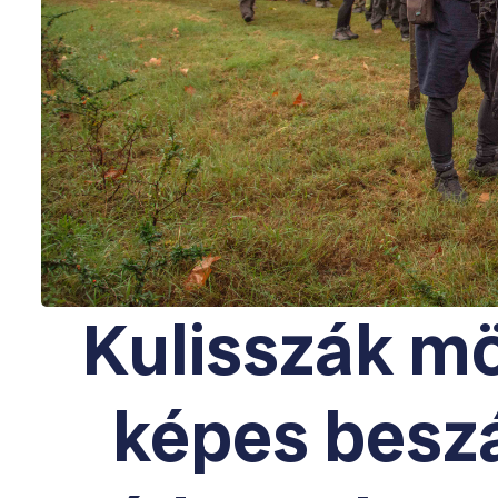
Kulisszák mö
képes beszá