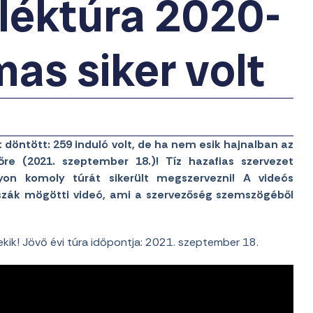
léktúra 2020-
mas siker volt
t döntött: 259 induló volt, de ha nem esik hajnalban az
őre (2021. szeptember 18.)! Tíz hazafias szervezet
yon komoly túrát sikerült megszervezni! A videós
sszák mögötti videó, ami a szervezőség szemszögéből
ekik! Jövő évi túra időpontja: 2021. szeptember 18.