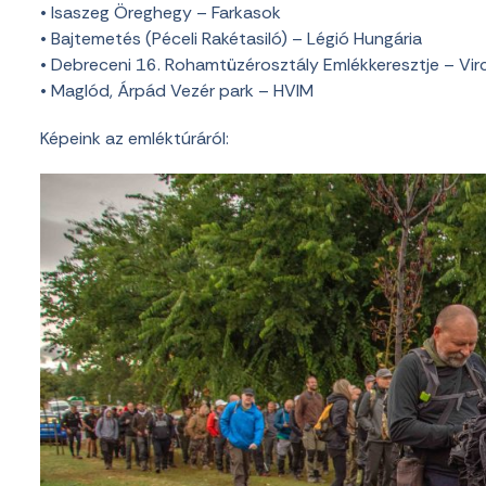
• Isaszeg Öreghegy – Farkasok
• Bajtemetés (Péceli Rakétasiló) – Légió Hungária
• Debreceni 16. Rohamtüzérosztály Emlékkeresztje – Virc
• Maglód, Árpád Vezér park – HVIM
Képeink az emléktúráról: