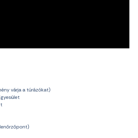
ény várja a túrázókat)
Egyesület
et
llenőrzőpont)