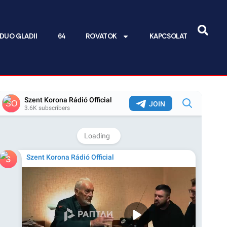
DUO GLADII
64
ROVATOK
KAPCSOLAT