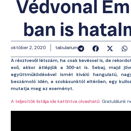
Védvonal Em
ban is hatal
október 2, 2020
tabularium
A résztvevői létszám, ha csak kevéssel is, de rekordo
eső, akkor átlépjük a 300-at is. Sebaj, majd jöv
együttműködésével ismét kiváló hangulatú, nag
beszámoló idén, a szokásunktól eltérően, egy kuli
mutatja meg az eseményt.
A teljesítők listája ide kattintva olvasható.
Gratulálunk n