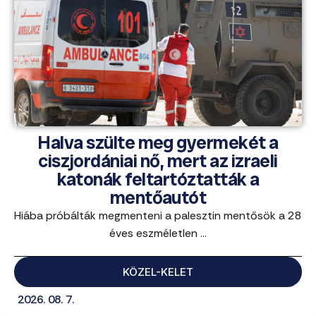
Halva szülte meg gyermekét a
ciszjordániai nő, mert az izraeli
katonák feltartóztatták a
mentőautót
Hiába próbálták megmenteni a palesztin mentősök a 28
éves eszméletlen ...
KÖZEL-KELET
2026. 08. 7.