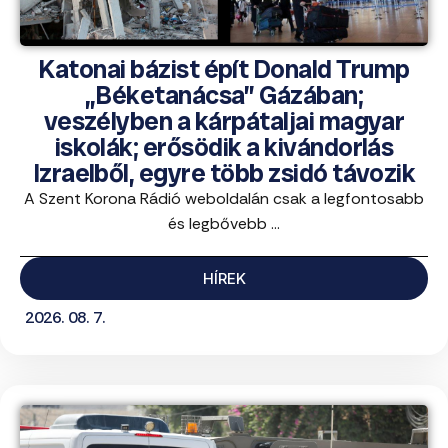
Katonai bázist épít Donald Trump
„Béketanácsa” Gázában;
veszélyben a kárpátaljai magyar
iskolák; erősödik a kivándorlás
Izraelből, egyre több zsidó távozik
A Szent Korona Rádió weboldalán csak a legfontosabb
és legbővebb ...
HÍREK
2026. 08. 7.