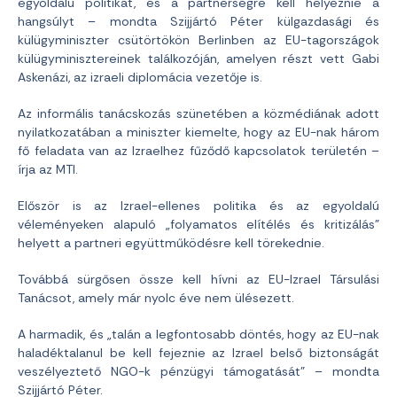
egyoldalú politikát, és a partnerségre kell helyeznie a
hangsúlyt – mondta Szijjártó Péter külgazdasági és
külügyminiszter csütörtökön Berlinben az EU-tagországok
külügyminisztereinek találkozóján, amelyen részt vett Gabi
Askenázi, az izraeli diplomácia vezetője is.
Az informális tanácskozás szünetében a közmédiának adott
nyilatkozatában a miniszter kiemelte, hogy az EU-nak három
fő feladata van az Izraelhez fűződő kapcsolatok területén –
írja az MTI.
Először is az Izrael-ellenes politika és az egyoldalú
véleményeken alapuló „folyamatos elítélés és kritizálás”
helyett a partneri együttműködésre kell törekednie.
Továbbá sürgősen össze kell hívni az EU-Izrael Társulási
Tanácsot, amely már nyolc éve nem ülésezett.
A harmadik, és „talán a legfontosabb döntés, hogy az EU-nak
haladéktalanul be kell fejeznie az Izrael belső biztonságát
veszélyeztető NGO-k pénzügyi támogatását” – mondta
Szijjártó Péter.