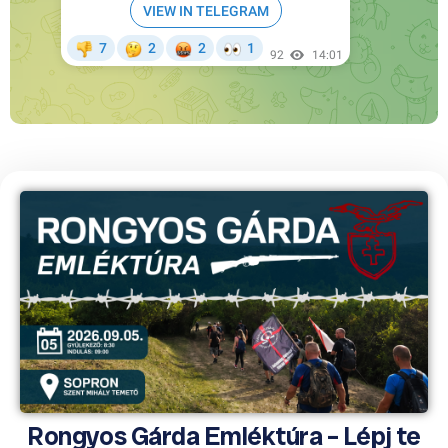
Rongyos Gárda Emléktúra – Lépj te