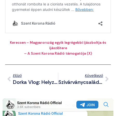
Kerecsen – Magyarország egyik
legré
gebbi
íjászboltja és
íjászlőtere
– A Szent Korona Rádió támogatója (X)
Előző
Következő
Dorka Vlog: Helyzetjelentés A Magyar Szigetről
Szivárványcsaládok A Statisztikák Tükrében – Amíg Még Leírhatjuk…