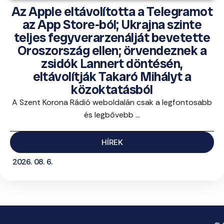
Az Apple eltávolította a Telegramot
az App Store-ból; Ukrajna szinte
teljes fegyverarzenálját bevetette
Oroszország ellen; örvendeznek a
zsidók Lannert döntésén,
eltávolítják Takaró Mihályt a
közoktatásból
A Szent Korona Rádió weboldalán csak a legfontosabb
és legbővebb ...
HÍREK
2026. 08. 6.