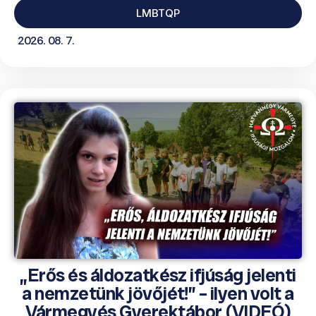
LMBTQP
2026. 08. 7.
„Erős és áldozatkész ifjúság jelenti
a nemzetünk jövőjét!” – ilyen volt a
Vármegyés Gyerektábor (VIDEÓ)