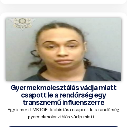
Gyermekmolesztálás vádja miatt
csapott le a rendőrség egy
transznemű influenszerre
Egy ismert LMBTQP-lobbistára csapott le a rendőrség
gyermekmolesztálás vádja miatt. ...