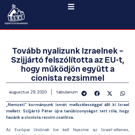
Tovább nyalizunk Izraelnek –
Szijjártó felszólította az EU-t,
hogy működjön együtt a
cionista rezsimmel
augusztus 29, 2020
tabularium
„Nemzeti” kormányunk ismét mellszélességgel állt ki Izrael
mellett. Szijjártó Péter újra tanúbizonyságot tett róla, hogy
hazánk a cionista rezsim csatlósa.
Az Európai Uniónak be kell fejeznie az Izrael-ellenes,