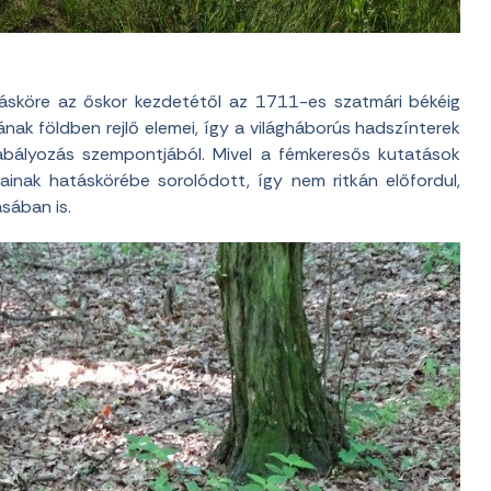
ásköre az őskor kezdetétől az 1711-es szatmári békéig
jának földben rejlő elemei, így a világháborús hadszínterek
zabályozás szempontjából. Mivel a fémkeresős kutatások
inak hatáskörébe sorolódott, így nem ritkán előfordul,
sában is.