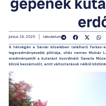
gépének kuta
erd
június 16, 2020
tabularium
A hétvégén a Sárvár közelében található Farkas-e
legeredményesebb pilótája, vitéz nemes Molnár 
eredményeiről a kutatást koordináló Savaria Múz
közzé beszámolót, amit változtatások nélkül közlünk