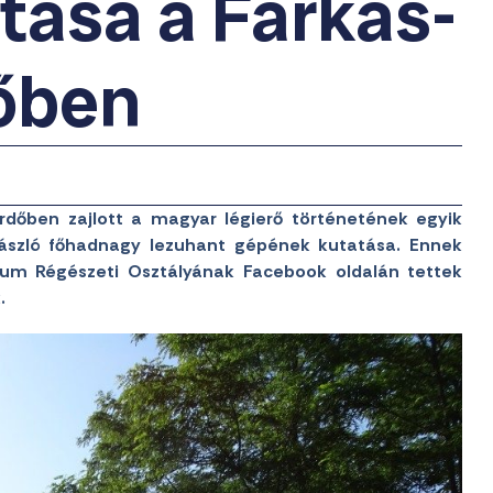
tása a Farkas-
őben
rdőben zajlott a magyar légierő történetének egyik
László főhadnagy lezuhant gépének kutatása. Ennek
eum Régészeti Osztályának Facebook oldalán tettek
.