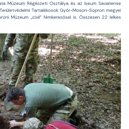
aria Múzeum Régészeti Osztálya és az Iseum Savariense
 Területvédelmi Tartalékosok Győr-Moson-Sopron megyei
proni Múzeum „civil” fémkeresősei is. Összesen 22 lelkes