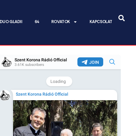
DUO GLADII
64
ROVATOK
KAPCSOLAT