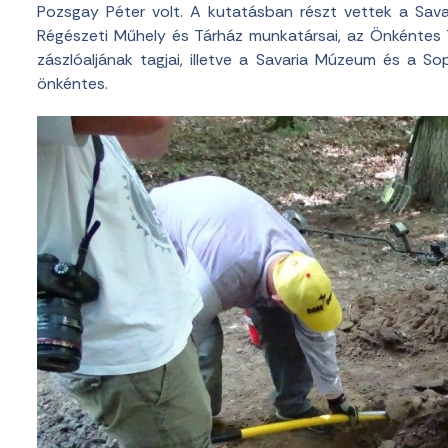
Pozsgay Péter volt. A kutatásban részt vettek a Sav
Régészeti Műhely és Tárház munkatársai, az Önkéntes
zászlóaljának tagjai, illetve a Savaria Múzeum és a So
önkéntes.