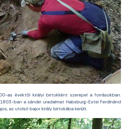
0-as évektől királyi birtokként szerepel a forrásokban.
. 1803-ban a sárvári uradalmat Habsburg-Estei Ferdinánd
s, az utolsó bajor király birtokába került.