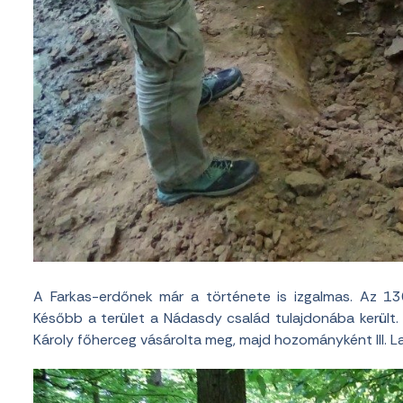
A Farkas-erdőnek már a története is izgalmas. Az 130
Később a terület a Nádasdy család tulajdonába került
Károly főherceg vásárolta meg, majd hozományként III. Lajo