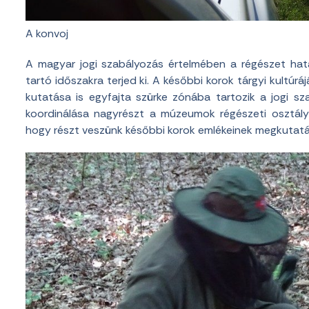
A konvoj
A magyar jogi szabályozás értelmében a régészet hat
tartó időszakra terjed ki. A későbbi korok tárgyi kultúrá
kutatása is egyfajta szürke zónába tartozik a jogi s
koordinálása nagyrészt a múzeumok régészeti osztálya
hogy részt veszünk későbbi korok emlékeinek megkutatá