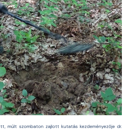
ett, múlt szombaton zajlott kutatás kezdeményezője dr.