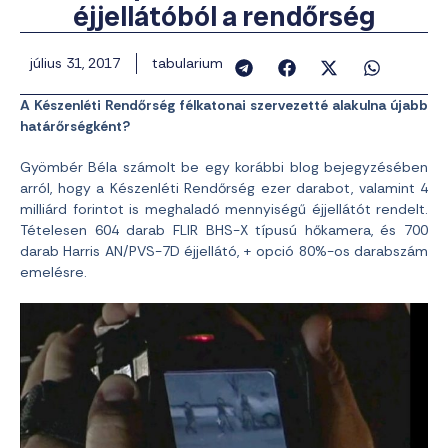
éjjellátóból a rendőrség
július 31, 2017
tabularium
A Készenléti Rendőrség félkatonai szervezetté alakulna újabb
határőrségként?
Gyömbér Béla számolt be egy korábbi blog bejegyzésében
arról, hogy a Készenléti Rendőrség ezer darabot, valamint 4
milliárd forintot is meghaladó mennyiségű éjjellátót rendelt.
Tételesen 604 darab FLIR BHS-X típusú hőkamera, és 700
darab Harris AN/PVS-7D éjjellátó, + opció 80%-os darabszám
emelésre.