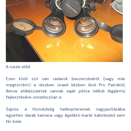
A ruszki előd
Ezen kívűl szó van radarok beszerzéséről (vagy már
megtörtént) a részben izraeli kézben lévő Pro Patriától,
illetve előkészületek vannak saját pilóta nélküli légijármű
fejlesztésére vonatkozóan is.
Sajnos a Honvédség helikoptereinek nagyjavításába
egyetlen darab kamera vagy éjjellátó-barát kabinbelső sem
fér bele.