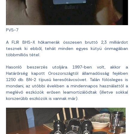
PVS-7
A FLIR BHS-X hőkamerák összesen bruttó 2,3 milliárdot
tesznek ki ebből, tehát minden egyes kütyü önmagában
többmilliós tétel.
Hasonló beszerzés utoljára 1997-ben volt, akkor a
Határőrség kapott Oroszországtól államadósság fejében
1250 db. BN-2 típusú keresőtávcsövet. Talán fölösleges is
mondani, az utóbbi években a mindennapos használattól a
meglévő eszközök erősen leamortizálódtak (illetve sokkal
korszerűbb eszközök is vannak már).