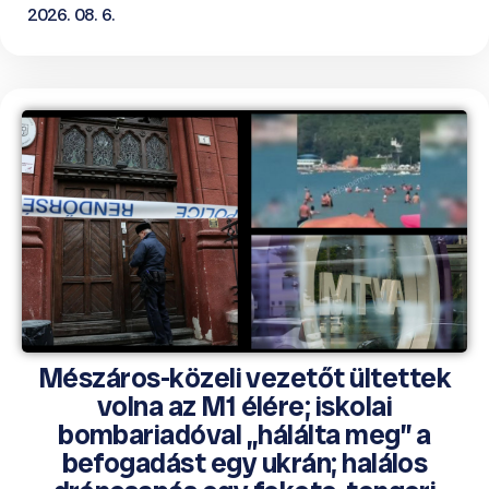
2026. 08. 6.
Mészáros-közeli vezetőt ültettek
volna az M1 élére; iskolai
bombariadóval „hálálta meg” a
befogadást egy ukrán; halálos