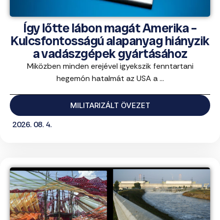
Így lőtte lábon magát Amerika –
Kulcsfontosságú alapanyag hiányzik
a vadászgépek gyártásához
Miközben minden erejével igyekszik fenntartani
hegemón hatalmát az USA a ...
MILITARIZÁLT ÖVEZET
2026. 08. 4.