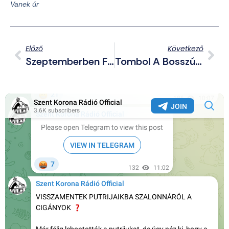
Vanek úr
Előző
Következő
Szeptemberben Folytatódik A Székely Terrorügy
Tombol A Bosszú Népe – 100 Évesen Szabadulhat Auschwitz Könyvelője