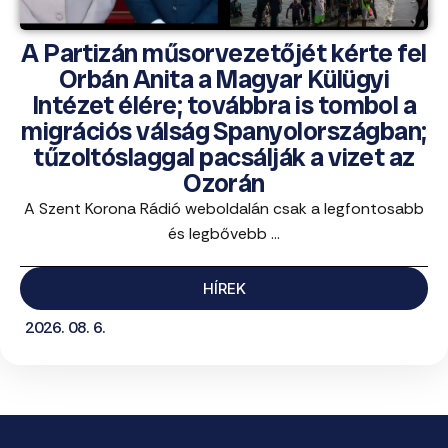
A Partizán műsorvezetőjét kérte fel
Orbán Anita a Magyar Külügyi
Intézet élére; továbbra is tombol a
migrációs válság Spanyolországban;
tűzoltóslaggal pacsálják a vizet az
Ozorán
A Szent Korona Rádió weboldalán csak a legfontosabb
és legbővebb ...
HÍREK
2026. 08. 6.