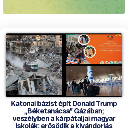
Katonai bázist épít Donald Trump
„Béketanácsa” Gázában;
veszélyben a kárpátaljai magyar
iskolák; erősödik a kivándorlás