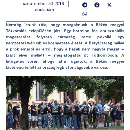
szeptember 30, 2016
tabularium
Nemrég írtunk róla, hogy mozgalmunk a Békés megyei
Tótkomlós településén járt. Egy harminc fős antiszociális
magatartást folytató társaság tette pokollá egy
nemzettestvérünk és környezete életét. A Betyársereg hallva
a problémáról és arról, hogy a hazafi nem hagyta magát –
kiállt elvei mellett – meglátogatta őt Tótkomlóson. A
látogatás során, ahogy látni fogjátok, a Békés megyei
kistelepülés lett az ország legbiztonságosabb városa.