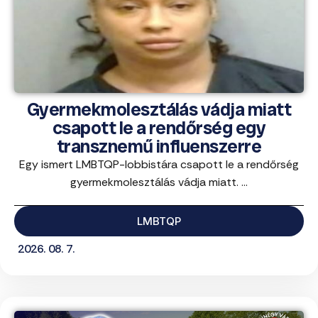
Gyermekmolesztálás vádja miatt
csapott le a rendőrség egy
transznemű influenszerre
Egy ismert LMBTQP-lobbistára csapott le a rendőrség
gyermekmolesztálás vádja miatt. ...
LMBTQP
2026. 08. 7.