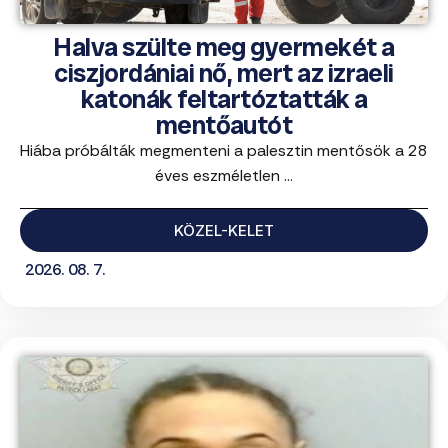
Halva szülte meg gyermekét a
ciszjordániai nő, mert az izraeli
katonák feltartóztatták a
mentőautót
Hiába próbálták megmenteni a palesztin mentősök a 28
éves eszméletlen ...
KÖZEL-KELET
2026. 08. 7.