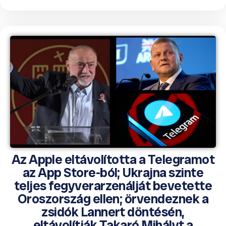
Az Apple eltávolította a Telegramot
az App Store-ból; Ukrajna szinte
teljes fegyverarzenálját bevetette
Oroszország ellen; örvendeznek a
zsidók Lannert döntésén,
eltávolítják Takaró Mihályt a