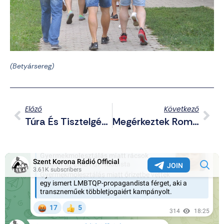
(Betyársereg)
Előző
Következő
Túra És Tisztelgés A Hősök Előtt Szentesen
Megérkeztek Románia Első F-16-Jai