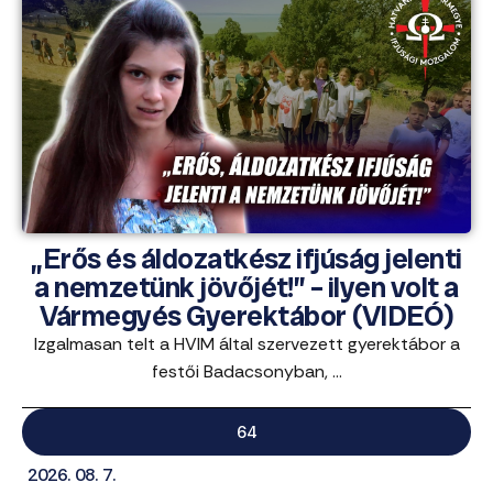
„Erős és áldozatkész ifjúság jelenti
a nemzetünk jövőjét!” – ilyen volt a
Vármegyés Gyerektábor (VIDEÓ)
Izgalmasan telt a HVIM által szervezett gyerektábor a
festői Badacsonyban, ...
64
2026. 08. 7.