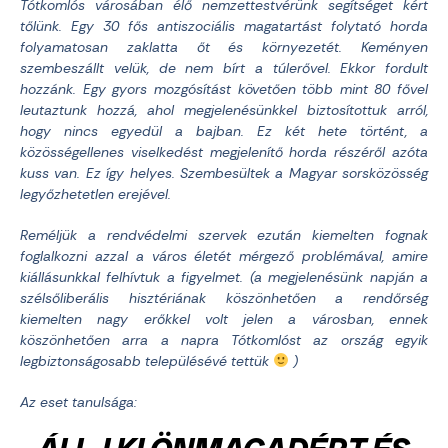
Tótkomlós városában élő nemzettestvérünk segítséget kért
tőlünk. Egy 30 fős antiszociális magatartást folytató horda
folyamatosan zaklatta őt és környezetét. Keményen
szembeszállt velük, de nem bírt a túlerővel. Ekkor fordult
hozzánk. Egy gyors mozgósítást követően több mint 80 fővel
leutaztunk hozzá, ahol megjelenésünkkel biztosítottuk arról,
hogy nincs egyedül a bajban. Ez két hete történt, a
közösségellenes viselkedést megjelenítő horda részéről azóta
kuss van. Ez így helyes. Szembesültek a Magyar sorsközösség
legyőzhetetlen erejével.
Reméljük a rendvédelmi szervek ezután kiemelten fognak
foglalkozni azzal a város életét mérgező problémával, amire
kiállásunkkal felhívtuk a figyelmet. (a megjelenésünk napján a
szélsőliberális hisztériának köszönhetően a rendőrség
kiemelten nagy erőkkel volt jelen a városban, ennek
köszönhetően arra a napra Tótkomlóst az ország egyik
legbiztonságosabb településévé tettük
)
Az eset tanulsága: