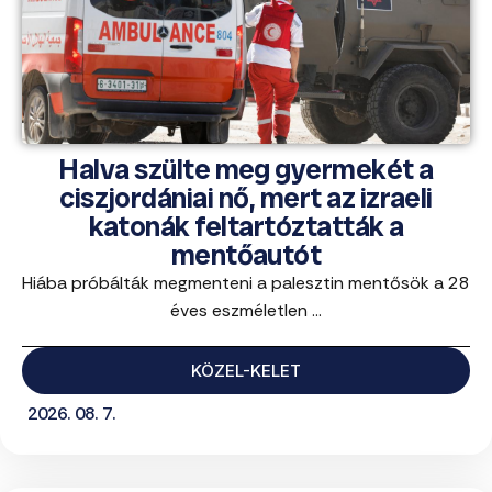
Halva szülte meg gyermekét a
ciszjordániai nő, mert az izraeli
katonák feltartóztatták a
mentőautót
Hiába próbálták megmenteni a palesztin mentősök a 28
éves eszméletlen ...
KÖZEL-KELET
2026. 08. 7.