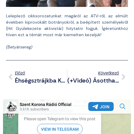
Leleplező cikksorozatunkat magáról az ATV-ről, az elmúlt
években kiprovokált botrányokról, a beépített személyekről
(Hit Gyülekezete aktivistái) folytatni fogjuk. Ígéretünkhöz
híven ezt a témát most már kiemelten kezeljük!
(Betyársereg)
Előző
Következő
Éhségsztrájkba Kezdtek A Migránsok Belgrádban
(+Videó) Ásotthalmon Fogták El Tavaly A Würzburgi Baltás Terroristát