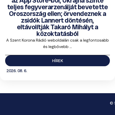
az App Store-ból; Ukrajna szinte
teljes fegyverarzenálját bevetette
Oroszország ellen; örvendeznek a
zsidók Lannert döntésén,
eltávolítják Takaró Mihályt a
közoktatásból
A Szent Korona Rádió weboldalán csak a legfontosabb
és legbővebb ...
HÍREK
2026. 08. 6.
© 