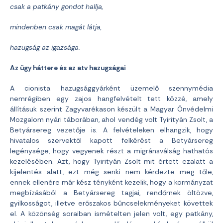
csak a patkány gondot hallja,
mindenben csak magát látja,
hazugság az igazsága.
Az ügy háttere és az atv hazugságai
A cionista hazugsággyárként üzemelő szennymédia
nemrégiben egy zajos hangfelvételt tett közzé, amely
állításuk szerint Zagyvarékason készült a Magyar Önvédelmi
Mozgalom nyári táborában, ahol vendég volt Tyirityán Zsolt, a
Betyársereg vezetője is. A felvételeken elhangzik, hogy
hivatalos szervektől kapott felkérést a Betyársereg
legénysége, hogy vegyenek részt a migránsválság hathatós
kezelésében. Azt, hogy Tyirityán Zsolt mit értett ezalatt a
kijelentés alatt, ezt még senki nem kérdezte meg tőle,
ennek ellenére már kész tényként kezelik, hogy a kormányzat
megbízásából a Betyársereg tagjai, rendőrnek öltözve,
gyilkosságot, illetve erőszakos bűncselekményeket követtek
el. A közönség soraiban ismételten jelen volt, egy patkány,