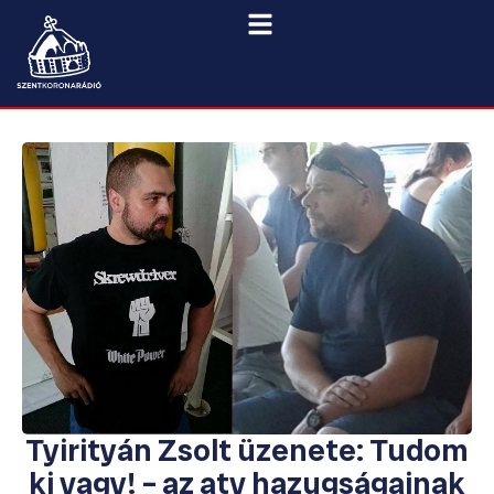
Tyirityán Zsolt üzenete: Tudom
ki vagy! – az atv hazugságainak