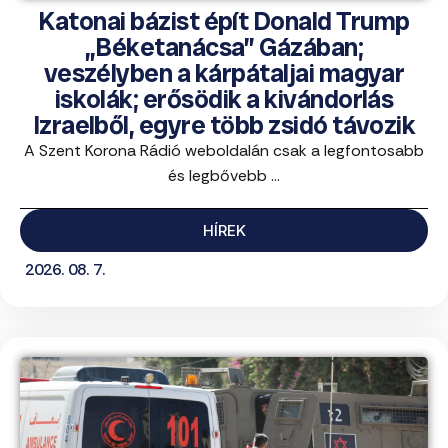
Katonai bázist épít Donald Trump
„Béketanácsa” Gázában;
veszélyben a kárpátaljai magyar
iskolák; erősödik a kivándorlás
Izraelből, egyre több zsidó távozik
A Szent Korona Rádió weboldalán csak a legfontosabb
és legbővebb ...
HÍREK
2026. 08. 7.