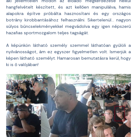
aki jellemtelen módon az előadó megkérdezése nélkül
hangfelvételt készített, és azt kellően manipulálva, hamis
alapokra építve próbálta hasznosítani és egy országos
botrány kirobbantásához felhasználni. Sikertelenül… nagyon
súlyos bűncselekményekkel megvádolva egy igen népszerű
hazafias sportmozgalom teljes tagságát.
A képünkön látható személy szemmel láthatóan gyűlöli a
nyilvánosságot, ám ez egyszer figyelmetlen volt. Ismerjük a
képen látható személyt. Hamarosan bemutatásra kerül, hogy
ki is ő valójában!