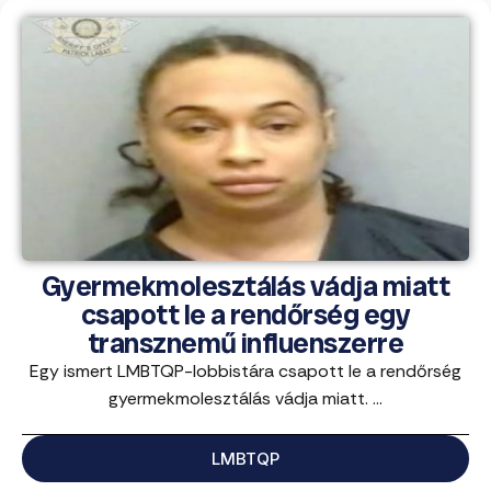
Gyermekmolesztálás vádja miatt
csapott le a rendőrség egy
transznemű influenszerre
Egy ismert LMBTQP-lobbistára csapott le a rendőrség
gyermekmolesztálás vádja miatt. ...
LMBTQP