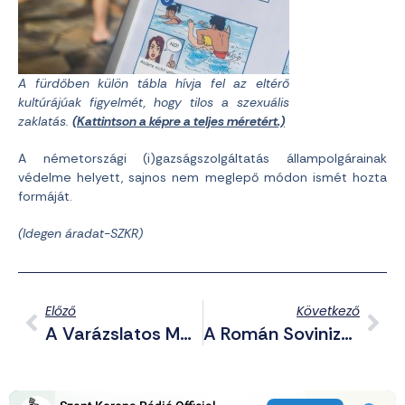
A fürdőben külön tábla hívja fel az eltérő
kultúrájúak figyelmét, hogy tilos a szexuális
zaklatás.
(Kattintson a képre a teljes méretért.)
A németországi (i)gazságszolgáltatás állampolgárainak
védelme helyett, sajnos nem meglepő módon ismét hozta
formáját.
(Idegen áradat-SZKR)
Előző
Következő
A Varázslatos Magyarország Fotópályázat Legjobb Képei
A Román Sovinizmus Célba Vette Morvai Krisztinát