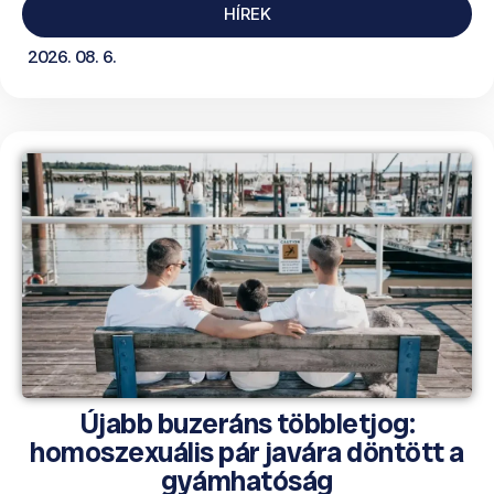
HÍREK
2026. 08. 6.
Újabb buzeráns többletjog:
homoszexuális pár javára döntött a
gyámhatóság