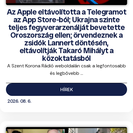
Az Apple eltávolította a Telegramot
az App Store-ból; Ukrajna szinte
teljes fegyverarzenálját bevetette
Oroszország ellen; örvendeznek a
zsidók Lannert döntésén,
eltávolítják Takaró Mihályt a
közoktatásból
A Szent Korona Rádió weboldalán csak a legfontosabb
és legbővebb ...
HÍREK
2026. 08. 6.