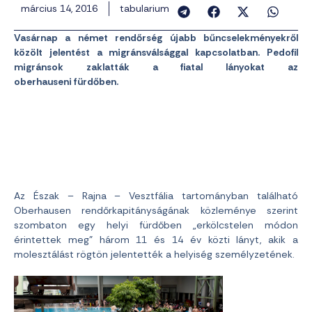
március 14, 2016
tabularium
Vasárnap a német rendőrség újabb bűncselekményekről
közölt jelentést a migránsválsággal kapcsolatban. Pedofil
migránsok zaklatták a fiatal lányokat az
oberhauseni fürdőben.
Az Észak – Rajna – Vesztfália tartományban található
Oberhausen rendőrkapitányságának közleménye szerint
szombaton egy helyi fürdőben „erkölcstelen módon
érintettek meg” három 11 és 14 év közti lányt, akik a
molesztálást rögtön jelentették a helyiség személyzetének.