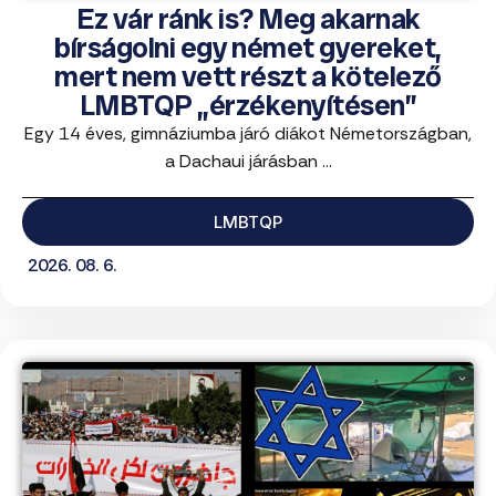
Ez vár ránk is? Meg akarnak
bírságolni egy német gyereket,
mert nem vett részt a kötelező
LMBTQP „érzékenyítésen”
Egy 14 éves, gimnáziumba járó diákot Németországban,
a Dachaui járásban ...
LMBTQP
2026. 08. 6.