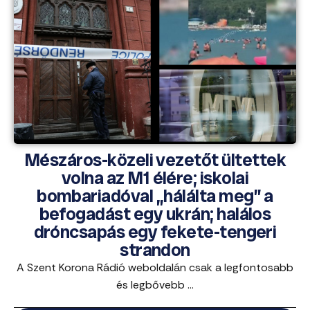
Mészáros-közeli vezetőt ültettek
volna az M1 élére; iskolai
bombariadóval „hálálta meg” a
befogadást egy ukrán; halálos
dróncsapás egy fekete-tengeri
strandon
A Szent Korona Rádió weboldalán csak a legfontosabb
és legbővebb ...