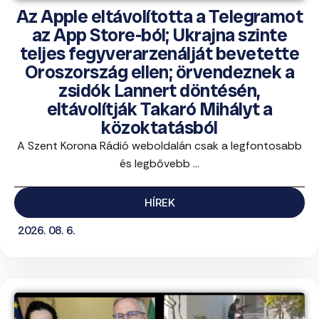
Az Apple eltávolította a Telegramot
az App Store-ból; Ukrajna szinte
teljes fegyverarzenálját bevetette
Oroszország ellen; örvendeznek a
zsidók Lannert döntésén,
eltávolítják Takaró Mihályt a
közoktatásból
A Szent Korona Rádió weboldalán csak a legfontosabb
és legbővebb ...
HÍREK
2026. 08. 6.