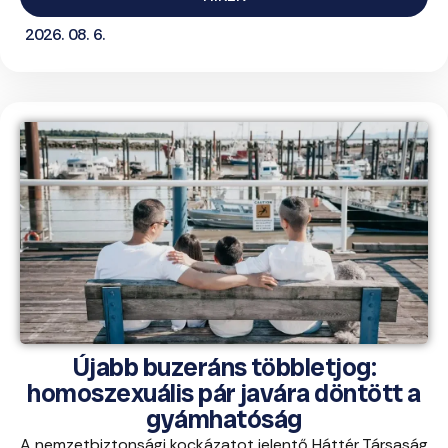
2026. 08. 6.
Újabb buzeráns többletjog:
homoszexuális pár javára döntött a
gyámhatóság
A nemzetbiztonsági kockázatot jelentő Háttér Társaság