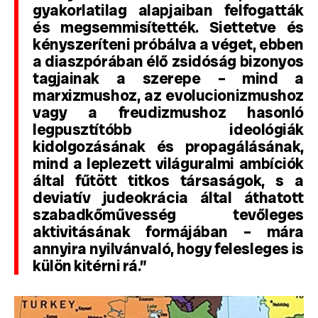
gyakorlatilag alapjaiban felfogatták
és megsemmisítették. Siettetve és
kényszeríteni próbálva a véget, ebben
a diaszpórában élő zsidóság bizonyos
tagjainak a szerepe – mind a
marxizmushoz, az evolucionizmushoz
vagy a freudizmushoz hasonló
legpusztítóbb ideológiák
kidolgozásának és propagálásának,
mind a leplezett világuralmi ambíciók
által fűtött titkos társaságok, s a
deviatív judeokrácia által áthatott
szabadkőművesség tevőleges
aktivitásának formájában – mára
annyira nyilvánvaló, hogy felesleges is
külön kitérni rá.”