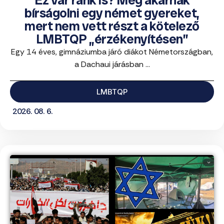
bírságolni egy német gyereket,
mert nem vett részt a kötelező
LMBTQP „érzékenyítésen”
Egy 14 éves, gimnáziumba járó diákot Németországban,
a Dachaui járásban ...
LMBTQP
2026. 08. 6.