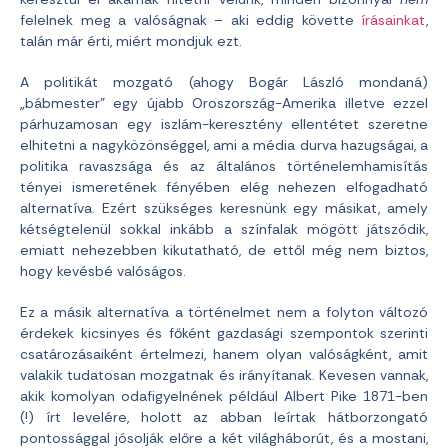
felelnek meg a valóságnak – aki eddig követte
írásainkat
,
talán már érti, miért mondjuk ezt.
A politikát mozgató (ahogy Bogár László mondaná)
„bábmester” egy újabb Oroszország-Amerika illetve ezzel
párhuzamosan egy iszlám-keresztény ellentétet szeretne
elhitetni a nagyközönséggel, ami a média durva hazugságai, a
politika ravaszsága és az általános történelemhamisítás
tényei ismeretének fényében elég nehezen elfogadható
alternatíva. Ezért szükséges keresnünk egy másikat, amely
kétségtelenül sokkal inkább a színfalak mögött játszódik,
emiatt nehezebben kikutatható, de ettől még nem biztos,
hogy kevésbé valóságos.
Ez a másik alternatíva a történelmet nem a folyton változó
érdekek kicsinyes és főként gazdasági szempontok szerinti
csatározásaiként értelmezi, hanem olyan valóságként, amit
valakik tudatosan mozgatnak és irányítanak. Kevesen vannak,
akik komolyan odafigyelnének például Albert Pike 1871-ben
(!) írt levelére, holott az abban leírtak hátborzongató
pontossággal jósolják előre a két világháborút, és a mostani,