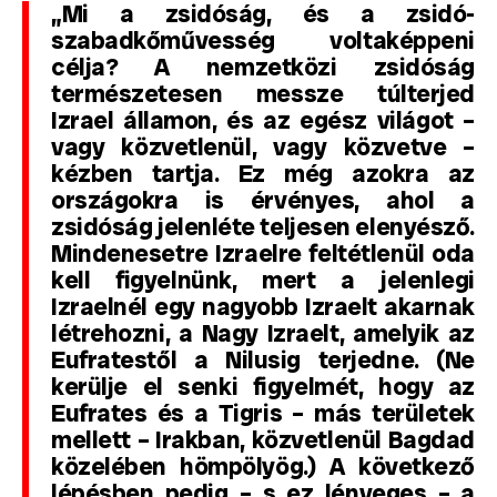
„Mi a zsidóság, és a zsidó-
szabadkőművesség voltaképpeni
célja? A nemzetközi zsidóság
természetesen messze túlterjed
Izrael államon, és az egész világot –
vagy közvetlenül, vagy közvetve –
kézben tartja. Ez még azokra az
országokra is érvényes, ahol a
zsidóság jelenléte teljesen elenyésző.
Mindenesetre Izraelre feltétlenül oda
kell figyelnünk, mert a jelenlegi
Izraelnél egy nagyobb Izraelt akarnak
létrehozni, a Nagy Izraelt, amelyik az
Eufratestől a Nilusig terjedne. (Ne
kerülje el senki figyelmét, hogy az
Eufrates és a Tigris – más területek
mellett – Irakban, közvetlenül Bagdad
közelében hömpölyög.) A következő
lépésben pedig – s ez lényeges – a