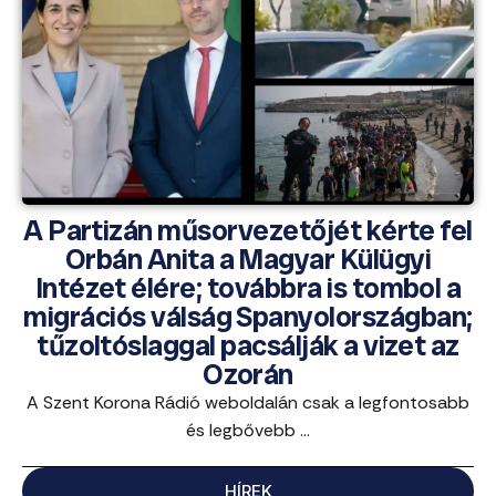
A Partizán műsorvezetőjét kérte fel
Orbán Anita a Magyar Külügyi
Intézet élére; továbbra is tombol a
migrációs válság Spanyolországban;
tűzoltóslaggal pacsálják a vizet az
Ozorán
A Szent Korona Rádió weboldalán csak a legfontosabb
és legbővebb ...
HÍREK