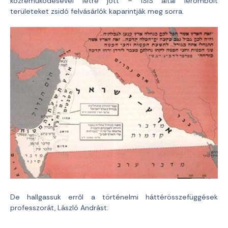
közreműködésével létre jött – ISIS által lerombolt
területeket zsidó felvásárlók kaparintják meg sorra.
De hallgassuk erről a történelmi háttérösszefüggések
professzorát, László Andrást: