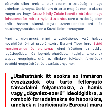
törekvés ellen, amit a jelek szerint a zsidóság is nagy
számban támogat. Senki nem értette meg és nem is akarta
megérteni, hogy
Orosz Mihály Zoltán liberális körökben nagy
felháborodást keltett nyári tiltakozása
sem a zsidóság ellen
szólt, hanem államuk egyre szemtelenebb erő- és
hatalomgyakorlása ellen a Közel-Keleti térségben.
Mind a cionizmust, mind a zsidósághoz való helyes
hozzáállást érintő problémakört Baranyi Tibor Imre
Zsidó
messianizmus és cionizmus
című írásában az eddigi
legátfogóbban és legmélyrehatóbban taglalja, amelynek
alapos megrágása után az általunk felvázolt felvetések
további megerősítést és tisztázást nyernek:
„Utalhatnánk itt azokra az immáron
évszázadok óta tartó felforgató
társadalmi folyamatokra, a hamis
vagy „dögvész-szerű” ideológiákra, a
romboló forradalmakra és háborúkra,
amelyek a tradicionális Európát mára