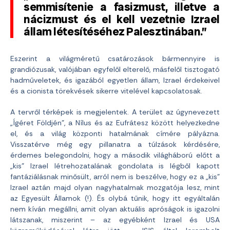
semmisítenie a fasizmust, illetve a
nácizmust és el kell vezetnie Izrael
állam létesítéséhez Palesztinában.”
Eszerint a világméretű csatározások bármennyire is
grandiózusak, valójában egyfelől elterelő, másfelől tisztogató
hadműveletek, és igazából egyetlen állam, Izrael érdekeivel
és a cionista törekvések sikerre vitelével kapcsolatosak.
A tervről térképek is megjelentek. A terület az úgynevezett
„Ígéret Földjén”, a Nílus és az Eufrátesz között helyezkedne
el, és a világ központi hatalmának címére pályázna.
Visszatérve még egy pillanatra a túlzások kérdésére,
érdemes belegondolni, hogy a második világháború előtt a
„kis” Izrael létrehozatalának gondolata is légből kapott
fantáziálásnak minősült, arról nem is beszélve, hogy ez a „kis”
Izrael aztán majd olyan nagyhatalmak mozgatója lesz, mint
az Egyesült Államok (!). És olybá tűnik, hogy itt egyáltalán
nem kíván megállni, amit olyan aktuális apróságok is igazolni
látszanak, miszerint – az egyébként Izrael és USA