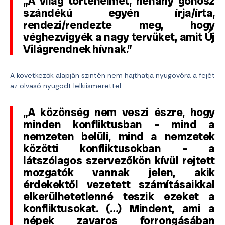
„A világ történelmét, néhány gonosz
szándékú egyén írja/írta,
rendezi/rendezte meg, hogy
véghezvigyék a nagy tervüket, amit Új
Világrendnek hívnak.”
A következők alapján szintén nem hajthatja nyugovóra a fejét
az olvasó nyugodt lelkiismerettel:
„A közönség nem veszi észre, hogy
minden konfliktusban – mind a
nemzeten belüli, mind a nemzetek
közötti konfliktusokban – a
látszólagos szervezőkön kívül rejtett
mozgatók vannak jelen, akik
érdekektől vezetett számításaikkal
elkerülhetetlenné teszik ezeket a
konfliktusokat. (…) Mindent, ami a
népek zavaros forrongásában