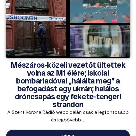
Mészáros-közeli vezetőt ültettek
volna az M1 élére; iskolai
bombariadóval „hálálta meg” a
befogadást egy ukrán; halálos
dróncsapás egy fekete-tengeri
strandon
A Szent Korona Rádió weboldalán csak a legfontosabb
és legbővebb ...