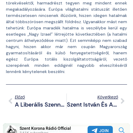
törekvésektől, harmadrészt tegyen meg mindent ennek
megakadályozására. Európa világhatalmi státuszát illetően
természetesen nincsenek illúzióink, hiszen idegen hatalmak
által többszörösen megszállt földrész. Ugyanakkor mást nem
tehetünk: Európa maradék hatalma is veszélybe kerül egy
esetleges „Nagy Izrael” létrejötte következtében (a hatalmi
centrum áthelyeződése miatt). Ezt semmiképp nem szabad
hagyni, hiszen akkor már nem csupán Magyarország
gyarmatosításáról és külső fenyegetettségéről, hanem
egész Európa totális kiszolgáltatottságáról, vezető
szerepének minden eddiginél nagyobb elveszítéséről
lennénk kénytelenek beszélni.
Előző
Következő
A Liberális Szennyoldalakról
Szent István És A Migráncsok