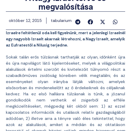
megvalósítása
október 12, 2015
tabularium
Izraelre feltétlenül oda kell figyelnünk, mert a jelenlegi Izraelnél
egy nagyobb Izraelt akarnak létrehozni, a Nagy Izraelt, amelyik
az Eufratestől a Nilusig terjedne.
Sokak talán erős túlzásnak tarthatják az olyan, időnként újra
és újra napvilágot látó kijelentéseket, melyek a világpolitikai
alakulások értelmi szerzőit és kivitelezőit túlnyomó részt a
szabadkőműves zsidóság köreiben vélik megtalálni, és az
eseményeket olyan irányba látják változni, amelyek
elsősorban és mindenekelőtt az ő érdekeiknek és céljaiknak
kedvez. Ha ez első hallásra túlzásnak is tűnik, a józanul
gondolkodók nem vethetik el zsigerből az efféle
megközelítéseket, mégpedig két okból sem: 1) az ezzel
kapcsolatos információk és utalások relatív gazdagságából
adódóan, 2) illetve arra a tényre való éles tekintettel, hogy
azok az alakulások, amiket a médián és az oktatáson
keresztül el akarnak hitetni velünk, minden bizonnyal
nem