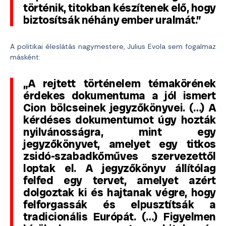
történik, titokban készítenek elő, hogy
biztosítsák néhány ember uralmát.”
A politikai éleslátás nagymestere, Julius Evola sem fogalmaz
másként:
„A rejtett történelem témakörének
érdekes dokumentuma a jól ismert
Cion bölcseinek jegyzőkönyvei. (…) A
kérdéses dokumentumot úgy hozták
nyilvánosságra, mint egy
jegyzőkönyvet, amelyet egy titkos
zsidó-szabadkőműves szervezettől
loptak el. A jegyzőkönyv állítólag
felfed egy tervet, amelyet azért
dolgoztak ki és hajtanak végre, hogy
felforgassák és elpusztítsák a
tradicionális Európát. (…) Figyelmen