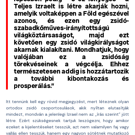
Teljes Izraelt is létre akarják hozni,
amelyik voltaképpen a Föld egészével
azonos, és ezen egy zsidó-
szabadkőműves-irányítottságú
világköztársaságot, majd ezt
követően egy zsidó világkirályságot
akarnak kialakítani. Mondhatjuk, hogy
valójában ez a zsidóság
törekvéseinek a végcélja. Ehhez
természetesen addig is hozzátartozik
a további kibontakozás és
prosperálás.”
Itt tennünk kell egy rövid megjegyzést, mert léteznek olyan
ortodox zsidó csoportosulások, akik nyíltan elutasítják
mindezt, mondván a jelenlegi Izrael nem az „írás szerint” jött
létre. Ezért szükségesnek tartjuk leszögezni, hogy amikor
ezeket a kijelentéseket tesszük, azt nem valamilyen faj vagy
vallás ellen tesszük, hanem egy nagyon sötétnek mutatkozó