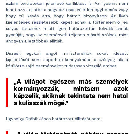
iszlám területeken jelenlevő konfliktust is. Az ilyesmit nem
lehet azzal elintézni, hogy biztosan véletlen egybeesés, vagy
hogy túl kevés arra, hogy bármit bizonyítson. Az ilyen
kijelentések részletesebb képet adnak a történelemről, és
súlyos tartalmuk miatt igen határozottan felvetik annak
gyanúját, hogy az események teljesen másról szólnak, mint
ahogyan a legtöbbek állítják.
Disraeli, egykori angol miniszterelnök sokat idézett
kijelentését sem söpörheti könnyelműen a szőnyeg alá a
körülötte zajló eseményeket tudatosan vizsgáló ember:
„A világot egészen más személyek
kormányozzák, mintsem azok
képzelik, akiknek tekintete nem hatol
a kulisszák mögé.”
Ugyanígy Drábik János határozott állítását sem: