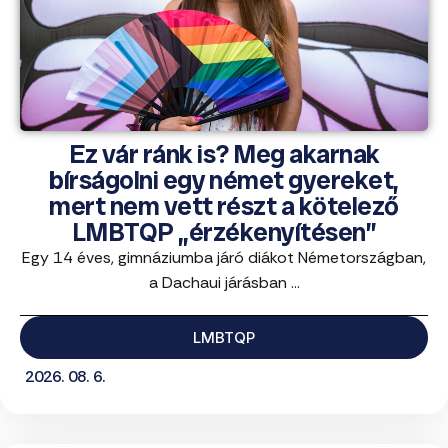
Ez vár ránk is? Meg akarnak
bírságolni egy német gyereket,
mert nem vett részt a kötelező
LMBTQP „érzékenyítésen”
Egy 14 éves, gimnáziumba járó diákot Németországban,
a Dachaui járásban ...
LMBTQP
2026. 08. 6.