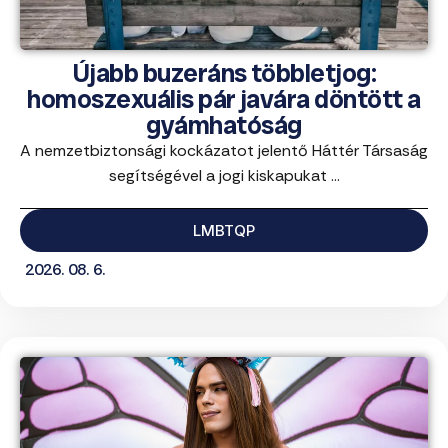
Újabb buzeráns többletjog:
homoszexuális pár javára döntött a
gyámhatóság
A nemzetbiztonsági kockázatot jelentő Háttér Társaság
segítségével a jogi kiskapukat ...
LMBTQP
2026. 08. 6.