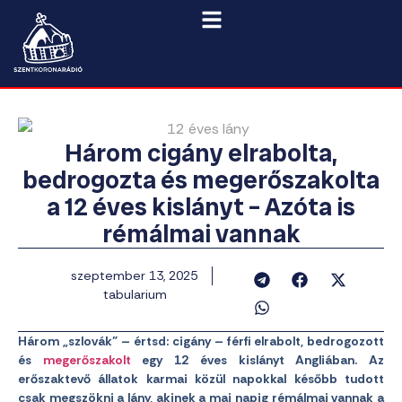
Három cigány elrabolta,
bedrogozta és megerőszakolta
a 12 éves kislányt – Azóta is
rémálmai vannak
szeptember 13, 2025
tabularium
Három „szlovák” – értsd: cigány – férfi elrabolt, bedrogozott
és
megerőszakolt
egy 12 éves kislányt Angliában. Az
erőszaktevő állatok karmai közül napokkal később tudott
csak megszökni a lány, akinek a mai napig rémálmai vannak a