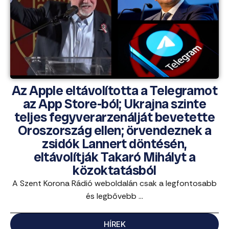
Az Apple eltávolította a Telegramot
az App Store-ból; Ukrajna szinte
teljes fegyverarzenálját bevetette
Oroszország ellen; örvendeznek a
zsidók Lannert döntésén,
eltávolítják Takaró Mihályt a
közoktatásból
A Szent Korona Rádió weboldalán csak a legfontosabb
és legbővebb ...
HÍREK