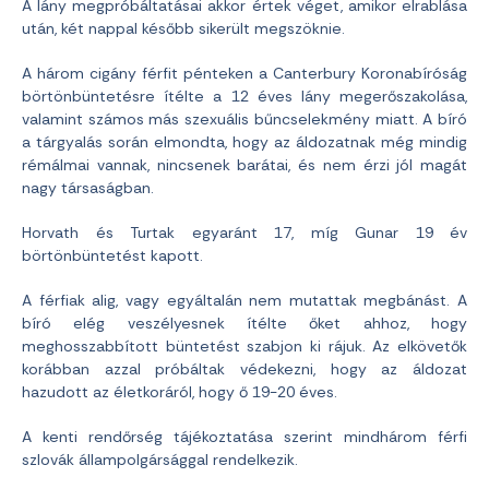
A lány megpróbáltatásai akkor értek véget, amikor elrablása
után, két nappal később sikerült megszöknie.
A három cigány férfit pénteken a Canterbury Koronabíróság
börtönbüntetésre ítélte a 12 éves lány megerőszakolása,
valamint számos más szexuális bűncselekmény miatt. A bíró
a tárgyalás során elmondta, hogy az áldozatnak még mindig
rémálmai vannak, nincsenek barátai, és nem érzi jól magát
nagy társaságban.
Horvath és Turtak egyaránt 17, míg Gunar 19 év
börtönbüntetést kapott.
A férfiak alig, vagy egyáltalán nem mutattak megbánást. A
bíró elég veszélyesnek ítélte őket ahhoz, hogy
meghosszabbított büntetést szabjon ki rájuk. Az elkövetők
korábban azzal próbáltak védekezni, hogy az áldozat
hazudott az életkoráról, hogy ő 19-20 éves.
A kenti rendőrség tájékoztatása szerint mindhárom férfi
szlovák állampolgársággal rendelkezik.