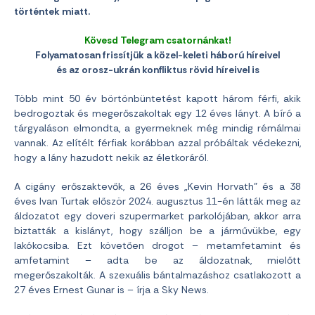
történtek miatt.
Kövesd Telegram csatornánkat!
Folyamatosan frissítjük a közel-keleti háború híreivel
és az orosz-ukrán konfliktus rövid híreivel is
Több mint 50 év börtönbüntetést kapott három férfi, akik
bedrogoztak és megerőszakoltak egy 12 éves lányt. A bíró a
tárgyaláson elmondta, a gyermeknek még mindig rémálmai
vannak. Az elítélt férfiak korábban azzal próbáltak védekezni,
hogy a lány hazudott nekik az életkoráról.
A cigány erőszaktevők, a 26 éves „Kevin Horvath” és a 38
éves Ivan Turtak először 2024. augusztus 11-én látták meg az
áldozatot egy doveri szupermarket parkolójában, akkor arra
biztatták a kislányt, hogy szálljon be a járművükbe, egy
lakókocsiba. Ezt követően drogot – metamfetamint és
amfetamint – adta be az áldozatnak, mielőtt
megerőszakolták. A szexuális bántalmazáshoz csatlakozott a
27 éves Ernest Gunar is – írja a Sky News.