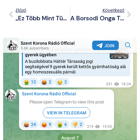
Előző
Következő
„Ez Több Mint Tüntetés – Ez Felforgatás” – Trump Nyomozást Indít A Soros-Család Ellen Kirk Halála Után
A Borsodi Onga Településen Nem Megy A Higiénia Betartása, Kiugró A Hepatitis A-Fertőzöttek Száma