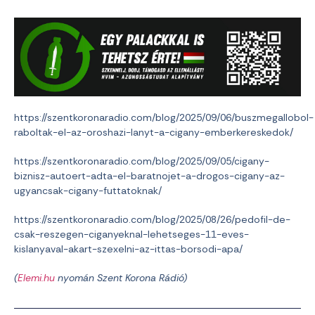
https://szentkoronaradio.com/blog/2025/09/06/buszmegallobol-
raboltak-el-az-oroshazi-lanyt-a-cigany-emberkereskedok/
https://szentkoronaradio.com/blog/2025/09/05/cigany-
biznisz-autoert-adta-el-baratnojet-a-drogos-cigany-az-
ugyancsak-cigany-futtatoknak/
https://szentkoronaradio.com/blog/2025/08/26/pedofil-de-
csak-reszegen-ciganyeknal-lehetseges-11-eves-
kislanyaval-akart-szexelni-az-ittas-borsodi-apa/
(
Elemi.hu
nyomán Szent Korona Rádió)