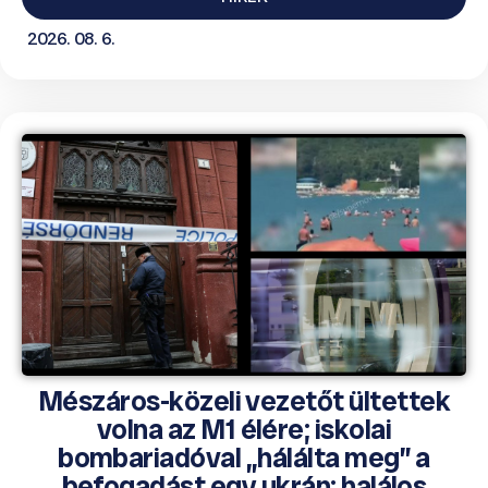
2026. 08. 6.
Mészáros-közeli vezetőt ültettek
volna az M1 élére; iskolai
bombariadóval „hálálta meg” a
befogadást egy ukrán; halálos