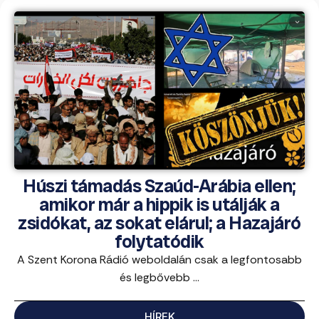
Húszi támadás Szaúd-Arábia ellen;
amikor már a hippik is utálják a
zsidókat, az sokat elárul; a Hazajáró
folytatódik
A Szent Korona Rádió weboldalán csak a legfontosabb
és legbővebb ...
HÍREK