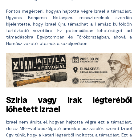
Fontos megérteni, hogyan hajtotta végre Izrael a támadást.
Ugyanis Benjamin Netanjahu miniszterelnök szerdán
kijelentette, hogy Izrael újra támadhat a Hamász külföldön
tartózkodó vezetőire. Ez potenciálisan lehetőséget ad
támadásokra Egyiptomban és Törökországban, ahová a
Hamász vezetői utaznak a közeljövőben.
Szíria vagy Irak légteréből
lőhetett Izrael
Izrael nem árulta el, hogyan hajtotta végre ezt a támadást,
de az MEE-vel beszélgető amerikai tisztviselők szerint Izrael
úgy tűnik, hogy a katari légtérből indította a támadást. Ezt a