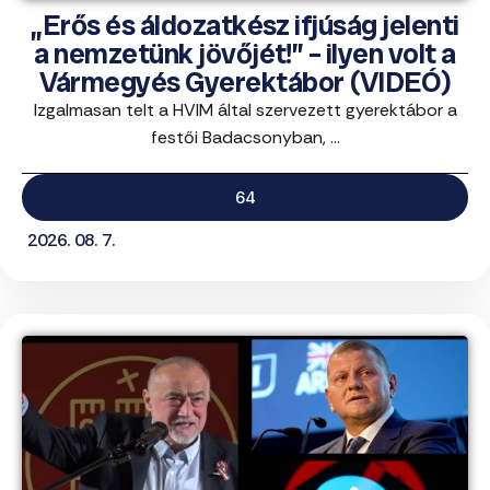
„Erős és áldozatkész ifjúság jelenti
a nemzetünk jövőjét!” – ilyen volt a
Vármegyés Gyerektábor (VIDEÓ)
Izgalmasan telt a HVIM által szervezett gyerektábor a
festői Badacsonyban, ...
64
2026. 08. 7.