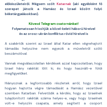
előkészületeiről. Mégsem szólt
Katarnak
(aki egyébként fő
szerepet játszik a Hamász és Izrael között folyó
béketárgyalásokban).
Kövesd Telegram csatornánkat!
Folyamatosan frissítjük a közel-keleti háború híreivel
és az orosz-ukrán konfliktus rövid híreivel is
A szakértők szerint az Izrael által Katar ellen végrehajtott
támadás helyszíne nem egyezik a műveletről szóló
beszámolóval.
Vannak megválaszolatlan kérdések azzal kapcsolatban, hogy
Izrael hány rakétát lőtt ki, és hogy használt-e földi
megfigyelőket.
Hiányoznak a legfontosabb részletek arról, hogy Izrael
hogyan hajtotta végre támadását a Hamász vezetőivel
szemben Katarban. Felvetődik a kérdés, hogy az Izraelnek
tulajdonított rakéták száma helyes-e, vagy hogy Izraelnek
volt-e helyszíni csapata, amely segített a csoport