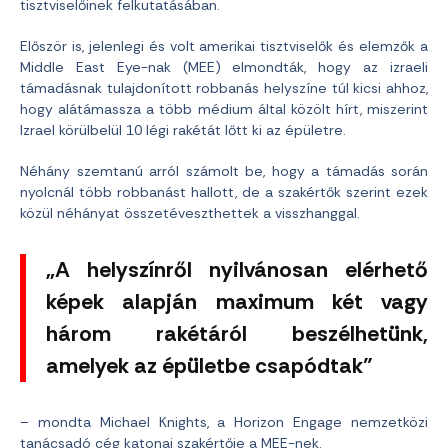
tisztviselőinek felkutatásában.
Először is, jelenlegi és volt amerikai tisztviselők és elemzők a
Middle East Eye-nak (MEE) elmondták, hogy az izraeli
támadásnak tulajdonított robbanás helyszíne túl kicsi ahhoz,
hogy alátámassza a több médium által közölt hírt, miszerint
Izrael körülbelül 10 légi rakétát lőtt ki az épületre.
Néhány szemtanú arról számolt be, hogy a támadás során
nyolcnál több robbanást hallott, de a szakértők szerint ezek
közül néhányat összetéveszthettek a visszhanggal.
„A helyszínről nyilvánosan elérhető
képek alapján maximum két vagy
három rakétáról beszélhetünk,
amelyek az épületbe csapódtak”
– mondta Michael Knights, a Horizon Engage nemzetközi
tanácsadó cég katonai szakértője a MEE-nek.