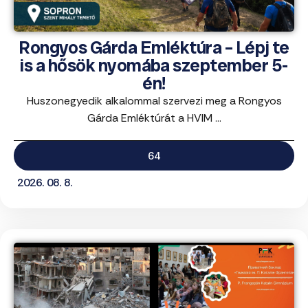
Rongyos Gárda Emléktúra – Lépj te
is a hősök nyomába szeptember 5-
én!
Huszonegyedik alkalommal szervezi meg a Rongyos
Gárda Emléktúrát a HVIM ...
64
2026. 08. 8.