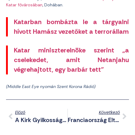
Katar fővárosában
, Dohában.
Katarban bombázta le a tárgyalni
hívott Hamász vezetőket a terrorállam
Katar miniszterelnöke szerint „a
cselekedet, amit Netanjahu
végrehajtott, egy barbár tett”
(Middle East Eye nyomán Szent Korona Rádió)
Előző
Következő
A Kirk Gyilkosság: A Merénylet És A Menekülés Is Előre Megtervezett Akció Volt, Nem Spontán Felindulás
Franciaország Eltiltaná A Gyerekeket A Közösségi Oldalaktól, A Hanyag Szülőket Pedig Megbüntetné