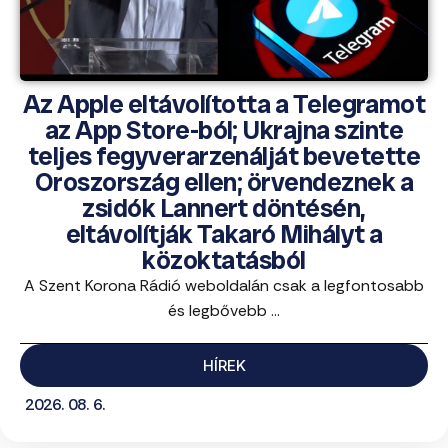
Az Apple eltávolította a Telegramot
az App Store-ból; Ukrajna szinte
teljes fegyverarzenálját bevetette
Oroszország ellen; örvendeznek a
zsidók Lannert döntésén,
eltávolítják Takaró Mihályt a
közoktatásból
A Szent Korona Rádió weboldalán csak a legfontosabb
és legbővebb ...
HÍREK
2026. 08. 6.