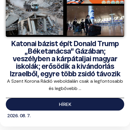
Katonai bázist épít Donald Trump
„Béketanácsa” Gázában;
veszélyben a kárpátaljai magyar
iskolák; erősödik a kivándorlás
Izraelből, egyre több zsidó távozik
A Szent Korona Rádió weboldalán csak a legfontosabb
és legbővebb ...
HÍREK
2026. 08. 7.