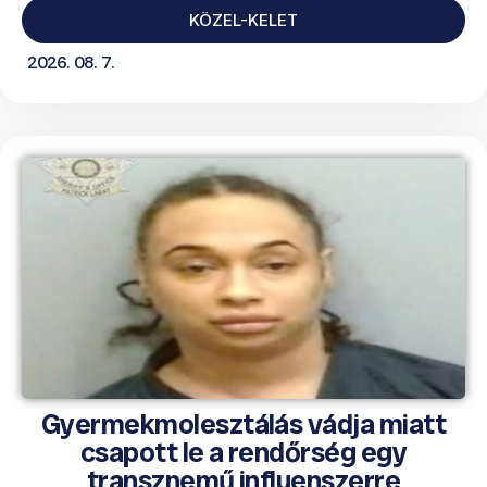
KÖZEL-KELET
2026. 08. 7.
Gyermekmolesztálás vádja miatt
csapott le a rendőrség egy
transznemű influenszerre