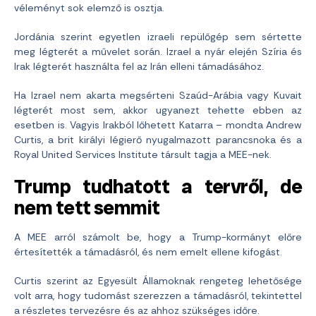
véleményt sok elemző is osztja.
Jordánia szerint egyetlen izraeli repülőgép sem sértette
meg légterét a művelet során. Izrael a nyár elején Szíria és
Irak légterét használta fel az Irán elleni támadásához.
Ha Izrael nem akarta megsérteni Szaúd-Arábia vagy Kuvait
légterét most sem, akkor ugyanezt tehette ebben az
esetben is. Vagyis Irakból lőhetett Katarra – mondta Andrew
Curtis, a brit királyi légierő nyugalmazott parancsnoka és a
Royal United Services Institute társult tagja a MEE-nek.
Trump tudhatott a tervről, de
nem tett semmit
A MEE arról számolt be, hogy a Trump-kormányt előre
értesítették a támadásról, és nem emelt ellene kifogást.
Curtis szerint az Egyesült Államoknak rengeteg lehetősége
volt arra, hogy tudomást szerezzen a támadásról, tekintettel
a részletes tervezésre és az ahhoz szükséges időre.