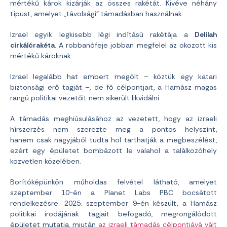
mértékű károk kizárják az összes rakétát. Kivéve néhány
típust, amelyet „távolsági” támadásban használnak.
Izrael egyik legkisebb légi indítású rakétája a
Delilah
cirkálórakéta
. A robbanófeje jobban megfelel az okozott kis
mértékű károknak.
Izrael legalább hat embert megölt – köztük egy katari
biztonsági erő tagját –, de fő célpontjait, a Hamász magas
rangú politikai vezetőit nem sikerült likvidálni.
A támadás meghiúsulásához az vezetett, hogy az izraeli
hírszerzés nem szerezte meg a pontos helyszínt,
hanem csak nagyjából tudta hol tarthatják a megbeszélést,
ezért egy épületet bombázott le valahol a találkozóhely
közvetlen közelében.
Borítóképünkön műholdas felvétel látható, amelyet
szeptember 10-én a Planet Labs PBC bocsátott
rendelkezésre. 2025. szeptember 9-én készült, a Hamász
politikai irodájának tagjait befogadó, megrongálódott
épületet mutatja, miután
az izraeli támadás célpontjává vált