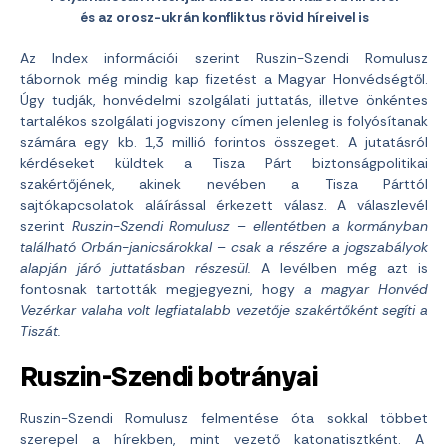
és az orosz-ukrán konfliktus rövid híreivel is
Az Index információi szerint Ruszin-Szendi Romulusz
tábornok még mindig kap fizetést a Magyar Honvédségtől.
Úgy tudják, honvédelmi szolgálati juttatás, illetve önkéntes
tartalékos szolgálati jogviszony címen jelenleg is folyósítanak
számára egy kb. 1,3 millió forintos összeget. A jutatásról
kérdéseket küldtek a Tisza Párt biztonságpolitikai
szakértőjének, akinek nevében a Tisza Párttól
sajtókapcsolatok aláírással érkezett válasz. A válaszlevél
szerint
Ruszin-Szendi Romulusz – ellentétben a kormányban
található Orbán-janicsárokkal – csak a részére a jogszabályok
alapján járó juttatásban részesül.
A levélben még azt is
fontosnak tartották megjegyezni, hogy
a magyar Honvéd
Vezérkar valaha volt legfiatalabb vezetője szakértőként segíti a
Tiszát.
Ruszin-Szendi botrányai
Ruszin-Szendi Romulusz felmentése óta sokkal többet
szerepel a hírekben, mint vezető katonatisztként. A