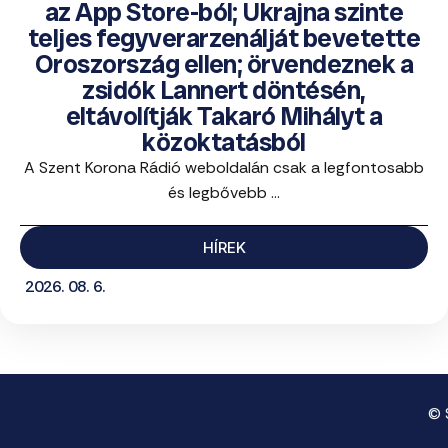
az App Store-ból; Ukrajna szinte
teljes fegyverarzenálját bevetette
Oroszország ellen; örvendeznek a
zsidók Lannert döntésén,
eltávolítják Takaró Mihályt a
közoktatásból
A Szent Korona Rádió weboldalán csak a legfontosabb
és legbővebb ...
HÍREK
2026. 08. 6.
© 