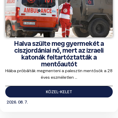
Halva szülte meg gyermekét a
ciszjordániai nő, mert az izraeli
katonák feltartóztatták a
mentőautót
Hiába próbálták megmenteni a palesztin mentősök a 28
éves eszméletlen ...
KÖZEL-KELET
2026. 08. 7.