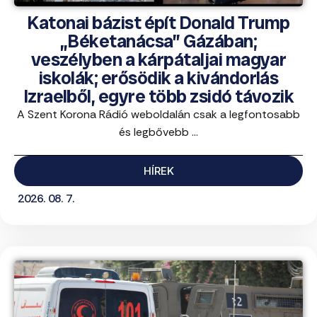
Katonai bázist épít Donald Trump
„Béketanácsa” Gázában;
veszélyben a kárpátaljai magyar
iskolák; erősödik a kivándorlás
Izraelből, egyre több zsidó távozik
A Szent Korona Rádió weboldalán csak a legfontosabb
és legbővebb ...
HÍREK
2026. 08. 7.