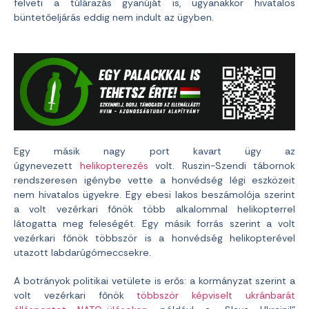
felveti a túlárazás gyanúját is, ugyanakkor hivatalos
büntetőeljárás eddig nem indult az ügyben.
Egy másik nagy port kavart ügy az
úgynevezett
helikopterezés
volt. Ruszin-Szendi tábornok
rendszeresen igénybe vette a honvédség légi eszközeit
nem hivatalos ügyekre. Egy ebesi lakos beszámolója szerint
a volt vezérkari főnök több alkalommal helikopterrel
látogatta meg feleségét. Egy másik forrás szerint a volt
vezérkari főnök többször is a honvédség helikopterével
utazott labdarúgómeccsekre.
A botrányok politikai vetülete is erős: a kormányzat szerint a
volt vezérkari főnök
többször képviselt ukránbarát