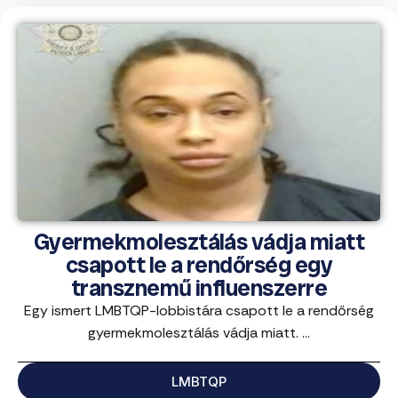
Gyermekmolesztálás vádja miatt
csapott le a rendőrség egy
transznemű influenszerre
Egy ismert LMBTQP-lobbistára csapott le a rendőrség
gyermekmolesztálás vádja miatt. ...
LMBTQP