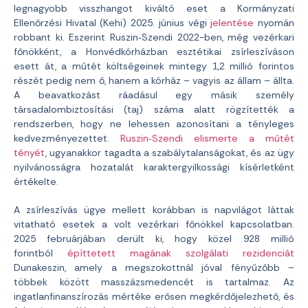
legnagyobb visszhangot kiváltó eset a Kormányzati
Ellenőrzési Hivatal (Kehi) 2025. június végi
jelentése
nyomán
robbant ki. Eszerint Ruszin‑Szendi 2022-ben, még vezérkari
főnökként, a Honvédkórházban esztétikai zsírleszíváson
esett át, a műtét költségeinek mintegy 1,2 millió forintos
részét pedig nem ő, hanem a kórház – vagyis az állam – állta.
A beavatkozást ráadásul egy másik személy
társadalombiztosítási (taj) száma alatt rögzítették a
rendszerben, hogy ne lehessen azonosítani a tényleges
kedvezményezettet.
Ruszin‑Szendi elismerte a műtét
tényét
, ugyanakkor tagadta a szabálytalanságokat, és az ügy
nyilvánosságra hozatalát karaktergyilkossági kísérletként
értékelte.
A zsírleszívás ügye mellett korábban is napvilágot láttak
vitatható esetek a volt vezérkari főnökkel kapcsolatban.
2025 februárjában derült ki, hogy közel 928 millió
forintból
építtetett magának szolgálati rezidenciát
Dunakeszin, amely a megszokottnál jóval fényűzőbb –
többek között masszázsmedencét is tartalmaz. Az
ingatlanfinanszírozás mértéke erősen megkérdőjelezhető, és