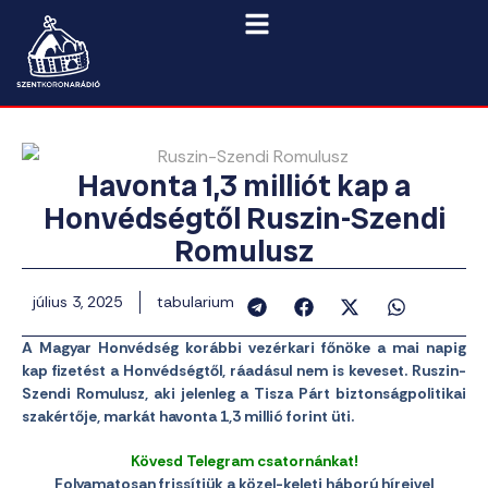
Havonta 1,3 milliót kap a
Honvédségtől Ruszin-Szendi
Romulusz
július 3, 2025
tabularium
A Magyar Honvédség korábbi vezérkari főnöke a mai napig
kap fizetést a Honvédségtől, ráadásul nem is keveset. Ruszin-
Szendi Romulusz, aki jelenleg a Tisza Párt biztonságpolitikai
szakértője, markát havonta 1,3 millió forint üti.
Kövesd Telegram csatornánkat!
Folyamatosan frissítjük a közel-keleti háború híreivel