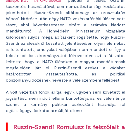
álláspontot NATO-üléseken
, például a „Slava Ukraini!”
köszöntés használatával, ami nemzetbiztonsági kockázatot
jelenthetett. Ruszin-Szendi altábornagy az orosz–ukrán
háború kitörése után négy NATO-vezérkarfőnöki ülésen vett
részt, ahol következetesen eltért a számára kiadott
mandátumtól. A Honvédelmi Minisztérium vizsgálata
különösen súlyos megállapításként rögzítette, hogy Ruszin-
Szendi az ülésekről készített jelentéseiben olyan elemeket
is feltüntetett, amelyeket valójában nem mondott el. Így a
feletteseit és a kormányzatot félrevezetve azt a látszatot
keltette, hogy a NATO-üléseken a magyar mandátumnak
megfelelően járt el. Ruszin‑Szendi ezeket a vádakat
határozottan visszautasította, és politikai
boszorkányüldözésnek nevezte a vele szembeni fellépést.
A volt vezérkari főnök állítja: egyik ügyben sem követett el
jogsértést, nem indult ellene büntetőeljárás, és véleménye
szerint a kormány politikai eszközként használja fel
egészségügyi és katonai múltját ellene.
Ruszin-Szendi Romulusz is felszólalt a