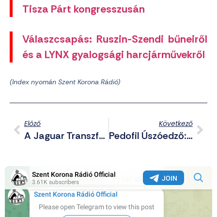
Tisza Párt kongresszusán
Válaszcsapás: Ruszin-Szendi bűneiről
és a LYNX gyalogsági harcjárművekről
(Index nyomán Szent Korona Rádió)
Előző
Következő
A Jaguar Transzférgekkel Reklámozott, 97.5 %-Kal Esett Vissza Az Autók Eladása
Pedofil Úszóedző: Széchy Tamás Olimpikon Éveken Át Molesztálta Tanítványait