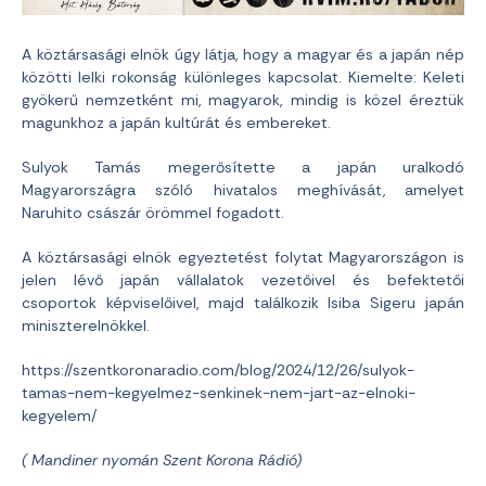
A köztársasági elnök úgy látja, hogy a magyar és a japán nép
közötti lelki rokonság különleges kapcsolat. Kiemelte: Keleti
gyökerű nemzetként mi, magyarok, mindig is közel éreztük
magunkhoz a japán kultúrát és embereket.
Sulyok Tamás megerősítette a japán uralkodó
Magyarországra szóló hivatalos meghívását, amelyet
Naruhito császár örömmel fogadott.
A köztársasági elnök egyeztetést folytat Magyarországon is
jelen lévő japán vállalatok vezetőivel és befektetői
csoportok képviselőivel, majd találkozik Isiba Sigeru japán
miniszterelnökkel.
https://szentkoronaradio.com/blog/2024/12/26/sulyok-
tamas-nem-kegyelmez-senkinek-nem-jart-az-elnoki-
kegyelem/
( Mandiner nyomán Szent Korona Rádió)