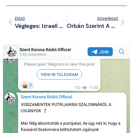
Előző
Következő
Végleges: Izraeli Nyomásra Megszavazta Az Országgyűlés, Hogy Kilépjünk A Nemzetközi Büntetőbíróságból
Orbán Szerint A Türk Tanács Országainak Szerepe Magyarország Energiaellátásában Kulcsfontosságú