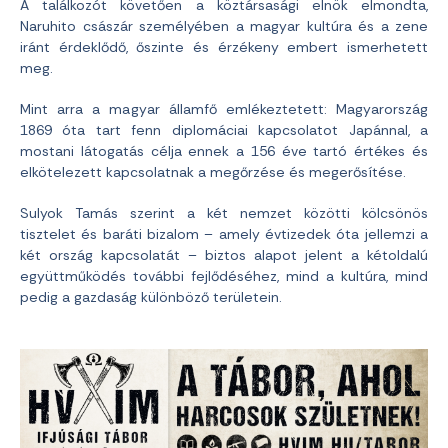
A találkozót követően a köztársasági elnök elmondta,
Naruhito császár személyében a magyar kultúra és a zene
iránt érdeklődő, őszinte és érzékeny embert ismerhetett
meg.
Mint arra a magyar államfő emlékeztetett: Magyarország
1869 óta tart fenn diplomáciai kapcsolatot Japánnal, a
mostani látogatás célja ennek a 156 éve tartó értékes és
elkötelezett kapcsolatnak a megőrzése és megerősítése.
Sulyok Tamás szerint a két nemzet közötti kölcsönös
tisztelet és baráti bizalom – amely évtizedek óta jellemzi a
két ország kapcsolatát – biztos alapot jelent a kétoldalú
együttműködés további fejlődéséhez, mind a kultúra, mind
pedig a gazdaság különböző területein.