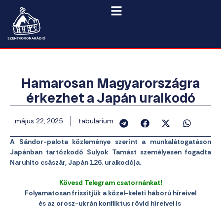
Hamarosan Magyarországra
érkezhet a Japán uralkodó
május 22, 2025
tabularium
A Sándor-palota közleménye szerint a munkalátogatáson
Japánban tartózkodó Sulyok Tamást személyesen fogadta
Naruhito császár, Japán 126. uralkodója.
Kövesd Telegram csatornánkat!
Folyamatosan frissítjük a közel-keleti háború híreivel
és az orosz-ukrán konfliktus rövid híreivel is