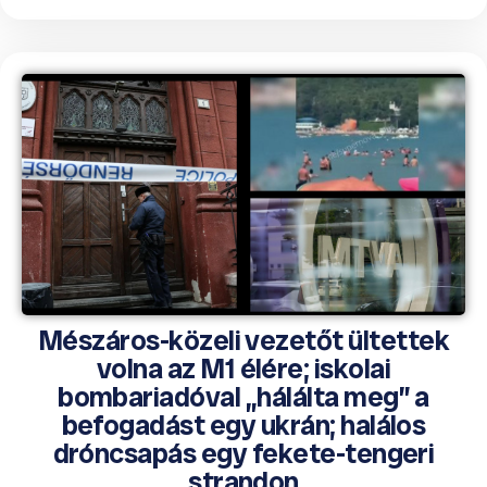
Mészáros-közeli vezetőt ültettek
volna az M1 élére; iskolai
bombariadóval „hálálta meg” a
befogadást egy ukrán; halálos
dróncsapás egy fekete-tengeri
strandon