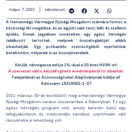
május 7, 2021
tabularium
A Hatvannégy Vármegye Ifjúsági Mozgalom számára fontos a
közösségi lét megélése, és az együtt való testi, lelki és szellemi
épülés. Ennek jegyében ismételten egy egész hétvégés
találkozót tartottak, melynek összefoglalóját alább
olvashatják. Egy próbaidős szemszögéből nyerhetünk
betekintést, milyenek is az összejöveteleik.
Kérjük, támogassa adója 1%-ával a 20 éves HVIM-et!
A szervezet valós, kézzelfogható eredményeiről itt olvashat.
Felajánlását az Azonosságtudat Alapítványnak küldje el!
Adószám: 18218082-1-07
2021. március 30-án kezdődött meg a Hatvannégy Vármegye
Ifjúsági Mozgalom tavaszi összetartása a Bakonyban. Ez egy
egész hétvégés program volt, amely keretén belül egy
lelkigyakorlaton és tradicionális katolikus szentmisén való
részvételre is lehetőség volt.