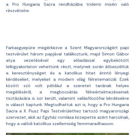
a Pro Hungaria Sacra rendházába tridenti misén való
részvételre.
Farkasgyepűre megérkezve a Szent Magyarországért papi
testvérület három papjával találkoztunk, majd Simon Gábor
atya vezetésével egy előadással egybekötött
lelkigyakorlaton vehettünk részt, melynek során átbeszéltük
a kereszténységet és a katolikus hitet érintő lényegi
kérdéseket, melyeket a modern világ félretematizál. Ezek
között szó volt például a szeretet tanának helyes
megéléséről, a megbocsátás félreértelmezéseinek
tisztázására is sor került, valamint vallásfilozófiai kérdésekre
is választ kaptunk. Megtudhattuk azt is, hogy a Pro Hungaria
Sacra a X. Piusz Papi Testvérülethez tartozó magyarországi
szervezet, akik az Egyház romlása közepette azért harcolnak,
hogy a valódi katolikus szellemiség fennmaradhasson.