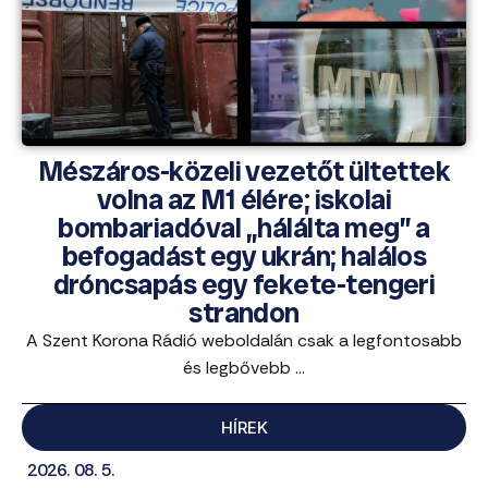
Mészáros-közeli vezetőt ültettek
volna az M1 élére; iskolai
bombariadóval „hálálta meg” a
befogadást egy ukrán; halálos
dróncsapás egy fekete-tengeri
strandon
A Szent Korona Rádió weboldalán csak a legfontosabb
és legbővebb ...
HÍREK
2026. 08. 5.