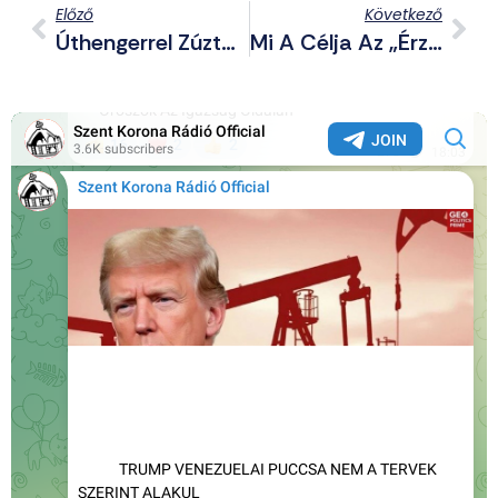
Előző
Következő
Úthengerrel Zúzta Szét TL A Saját Védettségi Igazolványát
Mi A Célja Az „érzékenyítésnek”? – TL Kérdések És Válaszok