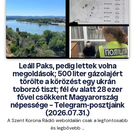
Leáll Paks, pedig lettek volna
megoldások; 500 liter gázolajért
törölte a körözést egy ukrán
toborzó tiszt; fél év alatt 28 ezer
fővel csökkent Magyarország
népessége – Telegram-posztjaink
(2026.07.31.)
A Szent Korona Rádió weboldalán csak a legfontosabb
és legbővebb ...