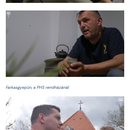
Farkasgyepűn, a PHS rendházánál: