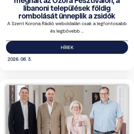
meghalt az Ozora Fesztiválon; a
libanoni települések földig
rombolását ünneplik a zsidók
A Szent Korona Rádió weboldalán csak a legfontosabb
és legbővebb ...
HÍREK
2026. 08. 3.