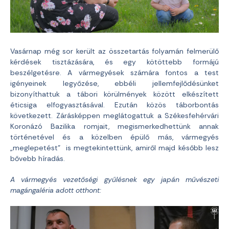
Vasárnap még sor került az összetartás folyamán felmerülő
kérdések tisztázására, és egy kötöttebb formájú
beszélgetésre. A vármegyések számára fontos a test
igényeinek legyőzése, ebbéli jellemfejlődésünket
bizonyíthattuk a tábori körülmények között elkészített
éticsiga elfogyasztásával. Ezután közös táborbontás
következett. Zárásképpen meglátogattuk a Székesfehérvári
Koronázó Bazilika romjait, megismerkedhettünk annak
történetével és a közelben épülő más, vármegyés
„meglepetést” is megtekintettünk, amiről majd később lesz
bővebb híradás.
A vármegyés vezetőségi gyűlésnek egy japán művészeti
magángaléria adott otthont: