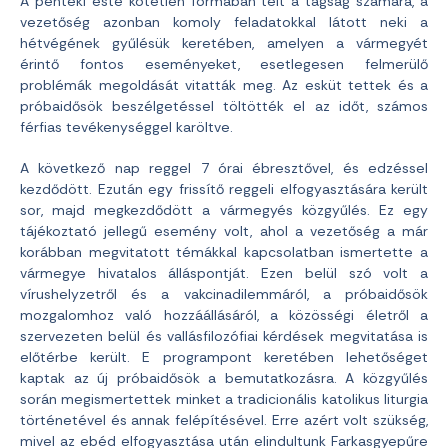
A pénteki este kötetlen formában telt a tagság számára, a
vezetőség azonban komoly feladatokkal látott neki a
hétvégének gyűlésük keretében, amelyen a vármegyét
érintő fontos eseményeket, esetlegesen felmerülő
problémák megoldását vitatták meg. Az esküt tettek és a
próbaidősök beszélgetéssel töltötték el az időt, számos
férfias tevékenységgel karöltve.
A következő nap reggel 7 órai ébresztővel, és edzéssel
kezdődött. Ezután egy frissítő reggeli elfogyasztására került
sor, majd megkezdődött a vármegyés közgyűlés. Ez egy
tájékoztató jellegű esemény volt, ahol a vezetőség a már
korábban megvitatott témákkal kapcsolatban ismertette a
vármegye hivatalos álláspontját. Ezen belül szó volt a
vírushelyzetről és a vakcinadilemmáról, a próbaidősök
mozgalomhoz való hozzáállásáról, a közösségi életről a
szervezeten belül és vallásfilozófiai kérdések megvitatása is
előtérbe került. E programpont keretében lehetőséget
kaptak az új próbaidősök a bemutatkozásra. A közgyűlés
során megismertettek minket a tradicionális katolikus liturgia
történetével és annak felépítésével. Erre azért volt szükség,
mivel az ebéd elfogyasztása után elindultunk Farkasgyepűre