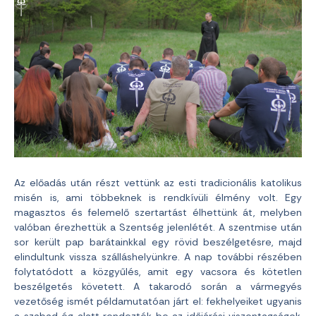
Az előadás után részt vettünk az esti tradicionális katolikus
misén is, ami többeknek is rendkívüli élmény volt. Egy
magasztos és felemelő szertartást élhettünk át, melyben
valóban érezhettük a Szentség jelenlétét. A szentmise után
sor került pap barátainkkal egy rövid beszélgetésre, majd
elindultunk vissza szálláshelyünkre. A nap további részében
folytatódott a közgyűlés, amit egy vacsora és kötetlen
beszélgetés követett. A takarodó során a vármegyés
vezetőség ismét példamutatóan járt el: fekhelyeiket ugyanis
a szabad ég alatt rendezték be az időjárási viszontagságok,