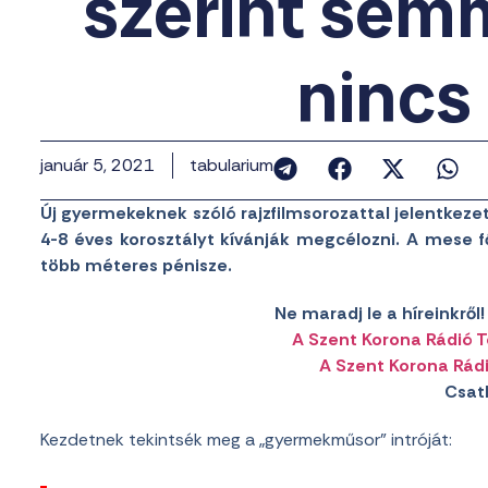
szerint semm
nincs
január 5, 2021
tabularium
Új gyermekeknek szóló rajzfilmsorozattal jelentkez
4-8 éves korosztályt kívánják megcélozni. A mese 
több méteres pénisze.
Ne maradj le a híreinkrő
A Szent Korona Rádió 
A Szent Korona Rád
Csat
Kezdetnek tekintsék meg a „gyermekműsor” intróját: