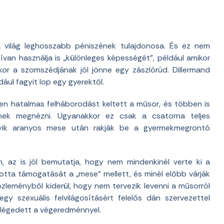
i a világ leghosszabb péniszének tulajdonosa. És ez nem
van használja is „különleges képességét”, például amikor
or a szomszédjának jól jönne egy zászlórúd.
Dillermand
ául fagyit lop egy gyerektől.
ben hatalmas felháborodást keltett a műsor, és többen is
nek megnézni. Ugyanakkor ez csak a csatorna teljes
melyik aranyos mese után rakják be a gyermekmegrontó
n, az is jól bemutatja, hogy nem mindenkinél verte ki a
totta támogatását a „mese” mellett, és minél előbb várják
közleményből kiderül, hogy nem tervezik levenni a műsorról
egy szexuális felvilágosításért felelős dán szervezettel
elégedett a végeredménnyel.