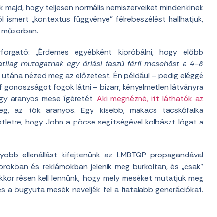
 majd, hogy teljesen normális nemiszerveiket mindenkinek
jól ismert „kontextus függvénye” félrebeszélést hallhatjuk,
a műsorban.
forgató: „Érdemes egyébként kipróbálni, hogy előbb
atilag mutogatnak egy óriási faszú férfi mesehőst a 4-8
jd utána nézed meg az előzetest. Én például – pedig eléggé
 gonoszságot fogok látni – bizarr, kényelmetlen látványra
gy aranyos mese ígéretét.
Aki megnézné, itt láthatók az
g, az tök aranyos. Egy kisebb, makacs tacskófalka
ötletre, hogy John a pöcse segítségével kolbászt lógat a
yobb ellenállást kifejtenünk az LMBTQP propagandával
rokban és reklámokban jelenik meg burkoltan, és „csak”
or résen kell lennünk, hogy mely meséket mutatjuk meg
és a bugyuta mesék neveljék fel a fiatalabb generációkat.