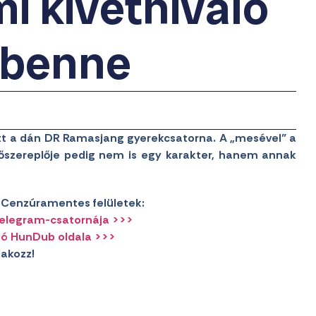
i kivetnivaló
 benne
ett a dán DR Ramasjang gyerekcsatorna. A „mesével” a
főszereplője pedig nem is egy karakter, hanem annak
l! Cenzúramentes felületek:
Telegram-csatornája >>>
ió HunDub oldala >>>
lakozz!