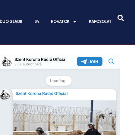
DUO GLADII
64
ROVATOK
KAPCSOLAT