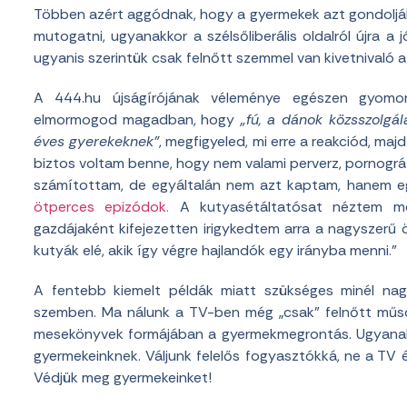
Többen azért aggódnak, hogy a gyermekek azt gondolják
mutogatni, ugyanakkor a szélsőliberális oldalról újra a 
ugyanis szerintük csak felnőtt szemmel van kivetnivaló 
A 444.hu újságírójának véleménye egészen gyomor
elmormogod magadban, hogy
„fú, a dánok közsszolgál
éves gyerekeknek”
, megfigyeled, mi erre a reakciód, ma
biztos voltam benne, hogy nem valami perverz, pornográf
számítottam, de egyáltalán nem azt kaptam, hanem e
ötperces epizódok.
A kutyasétáltatósat néztem me
gazdájaként kifejezetten irigykedtem arra a nagyszerű 
kutyák elé, akik így végre hajlandók egy irányba menni.”
A fentebb kiemelt példák miatt szükséges minél nag
szemben. Ma nálunk a TV-ben még „csak” felnőtt műso
mesekönyvek formájában a gyermekmegrontás. Ugyanakk
gyermekeinknek. Váljunk felelős fogyasztókká, ne a TV 
Védjük meg gyermekeinket!