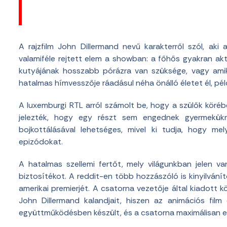
A rajzfilm John Dillermand nevű karakterről szól, ak
valamiféle rejtett elem a showban:
a főhős gyakran aktí
kutyájának hosszabb pórázra van szüksége, vagy amik
hatalmas hímvesszője ráadásul néha önálló életet él, péld
A luxemburgi RTL arról számolt be, hogy a szülők köré
jelezték, hogy egy részt sem engednek gyermekük
bojkottálásával lehetséges, mivel ki tudja, hogy 
epizódokat.
A hatalmas szellemi fertőt, mely világunkban jelen va
biztosítékot. A reddit-en több hozzászóló is kinyilvání
amerikai premierjét. A csatorna vezetője által kiadott 
John Dillermand kalandjait, hiszen az animációs film 
együttműködésben készült, és a csatorna maximálisan 