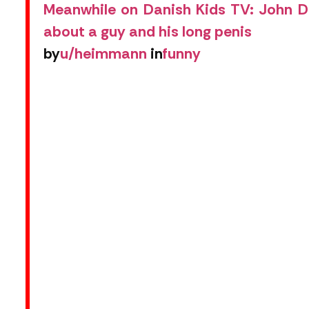
Meanwhile on Danish Kids TV: John D
about a guy and his long penis
by
u/heimmann
in
funny