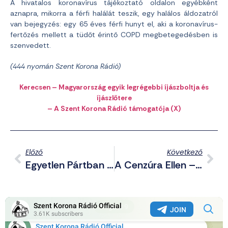
A hivatalos koronavírus tájékoztató oldalon egyébként
aznapra, mikorra a férfi halálát teszik, egy halálos áldozatról
van bejegyzés: egy 65 éves férfi hunyt el, aki a koronavírus-
fertőzés mellett a tüdőt érintő COPD megbetegedésben is
szenvedett.
(444 nyomán Szent Korona Rádió)
Kerecsen – Magyarország egyik legrégebbi íjászboltja és
íjászlőtere
– A Szent Korona Rádió támogatója (X)
Előző
Következő
Egyetlen Pártban Egyesül Az Összes Felvidéki Magyar Párt
A Cenzúra Ellen – Telegramon Is Elérhető A Vármegye