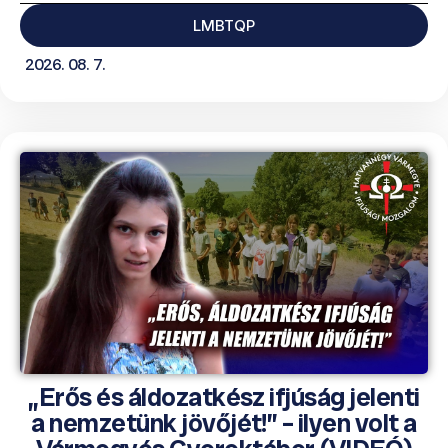
LMBTQP
2026. 08. 7.
„Erős és áldozatkész ifjúság jelenti
a nemzetünk jövőjét!” – ilyen volt a