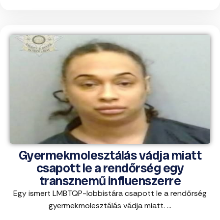
Gyermekmolesztálás vádja miatt
csapott le a rendőrség egy
transznemű influenszerre
Egy ismert LMBTQP-lobbistára csapott le a rendőrség
gyermekmolesztálás vádja miatt. ...