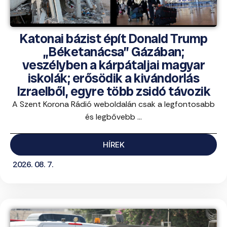
Katonai bázist épít Donald Trump
„Béketanácsa” Gázában;
veszélyben a kárpátaljai magyar
iskolák; erősödik a kivándorlás
Izraelből, egyre több zsidó távozik
A Szent Korona Rádió weboldalán csak a legfontosabb
és legbővebb ...
HÍREK
2026. 08. 7.