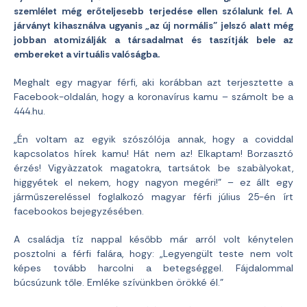
szemlélet még erőteljesebb terjedése ellen szólalunk fel. A
járványt kihasználva ugyanis „az új normális” jelszó alatt még
jobban atomizálják a társadalmat és taszítják bele az
embereket a virtuális valóságba.
Meghalt egy magyar férfi, aki korábban azt terjesztette a
Facebook-oldalán, hogy a koronavírus kamu – számolt be a
444.hu.
„Én voltam az egyik szószólója annak, hogy a coviddal
kapcsolatos hírek kamu! Hát nem az! Elkaptam! Borzasztó
érzés! Vigyàzzatok magatokra, tartsátok be szabàlyokat,
higgyétek el nekem, hogy nagyon megéri!” – ez állt egy
járműszereléssel foglalkozó magyar férfi július 25-én írt
facebookos bejegyzésében.
A családja tíz nappal később már arról volt kénytelen
posztolni a férfi falára, hogy: „Legyengült teste nem volt
képes tovább harcolni a betegséggel. Fájdalommal
búcsúzunk tőle. Emléke szívünkben örökké él.”