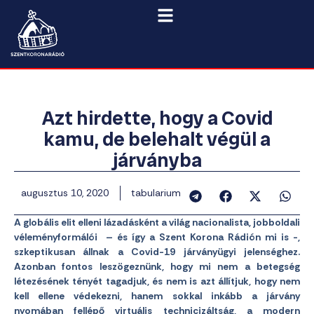
Azt hirdette, hogy a Covid
kamu, de belehalt végül a
járványba
augusztus 10, 2020
tabularium
A globális elit elleni lázadásként a világ nacionalista, jobboldali
véleményformálói – és így a Szent Korona Rádión mi is -,
szkeptikusan állnak a Covid-19 járványügyi jelenséghez.
Azonban fontos leszögeznünk, hogy mi nem a betegség
létezésének tényét tagadjuk, és nem is azt állítjuk, hogy nem
kell ellene védekezni, hanem sokkal inkább a járvány
nyomában fellépő virtuális technicizáltság, a modern