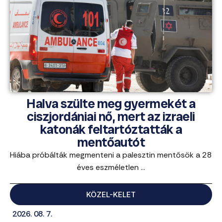
Halva szülte meg gyermekét a
ciszjordániai nő, mert az izraeli
katonák feltartóztatták a
mentőautót
Hiába próbálták megmenteni a palesztin mentősök a 28
éves eszméletlen ...
KÖZEL-KELET
2026. 08. 7.