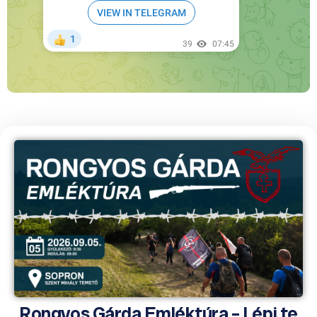
Rongyos Gárda Emléktúra – Lépj te