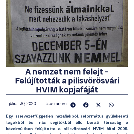
A nemzet nem felejt –
Felújították a pilisvörösvári
HVIM kopjafáját
július 30, 2020
tabularium
Egy szervezetfüggetlen hazafiakból, református gyülekezeti
tagokból és más segítőkből álló baráti társaság a
közelmúltban felújította a pilisvörösvári HVIM által 2009.