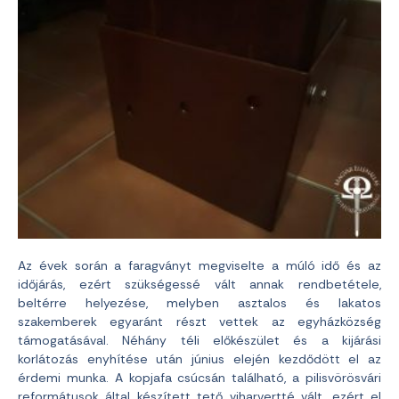
Az évek során a faragványt megviselte a múló idő és az
időjárás, ezért szükségessé vált annak rendbetétele,
beltérre helyezése, melyben asztalos és lakatos
szakemberek egyaránt részt vettek az egyházközség
támogatásával. Néhány téli előkészület és a kijárási
korlátozás enyhítése után június elején kezdődött el az
érdemi munka. A kopjafa csúcsán található, a pilisvörösvári
reformátusok által készített tető viharvertté vált, ezért el