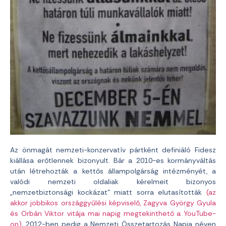
Az önmagát nemzeti-konzervatív pártként definiáló Fidesz
kiállása erőtlennek bizonyult. Bár a 2010-es kormányváltás
után létrehozták a kettős állampolgárság intézményét, a
valódi nemzeti oldaliak kérelmeit bizonyos
„nemzetbiztonsági kockázat” miatt sorra elutasították
(az
akkor jobbikos országgyűlési képviselő, Zagyva György Gyula
és Orbán Viktor vitája mai napig megtekinthető a YouTube-
on),
2012-ben pedig a Nemzeti Összetartozás Napja néven