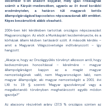
december 5-én átadott kopjafát, mely igazi ritkaságnak
számít a Kárpát-medencében, ugyanis az öt évvel korábbi
eredménytelen, a határon túli magyarok kettős
állampolgárságával kapcsolatos népszavazásnak állít emléket.
Képes beszámolónk alább olvasható.
2004-ben két kérdésben tartottak országos népszavazást
Magyarországon. Az elsőt a Munkáspárt kezdeményezte, és a
kórházak állami kézben tartásáról szólt. A második kérdés –
amit a Magyarok Világszövetsége indítványozott – így
hangzott:
„Akarja-e, hogy az Országgyűlés törvényt alkosson arról, hogy
kedvezményes honosítással – kérelmére – magyar
állampolgárságot kapjon az a magát magyar
nemzetiségűnek valló, nem Magyarországon lakó, nem
magyar állampolgár, aki magyar nemzetiségét a 2001. évi
LXII. tv. 19. § szerinti ’Magyar igazolvánnyal’ vagy a
megalkotandó törvényben meghatározott egyéb módon
igazolja?”
Az alacsony részvételi arány (37,5 % országos szinten az