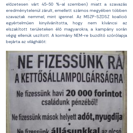
előzetesen várt 45-50 %-al szemben) miatt a szavazás
eredménytelenül zárult, emellett számos megyében többen
szavaztak nemmel, mint igennel. Az MSZP-SZDSZ koalíció
egyértelműen kinyilvánította, hogy nem kíváncsi az
elszakított területeken élő magyarokra, a kampány során
végig ellenük uszított. A kormány NEM-re buzdító szórólapja
bejárta az világhálót: