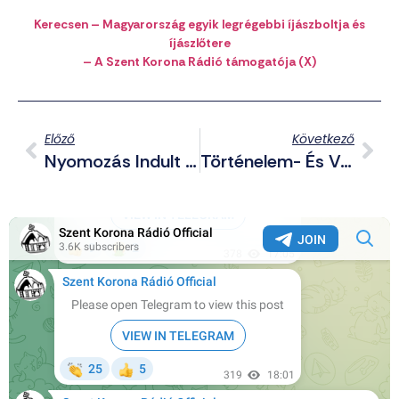
Kerecsen – Magyarország egyik legrégebbi íjászboltja és
íjászlőtere
– A Szent Korona Rádió támogatója (X)
Előző
Következő
Nyomozás Indult A Vármegye-Vezető Ellen Az LMBTQP Zászló Elégetésének Szándéka Miatt
Történelem- És Vallásgyalázás Varsóban