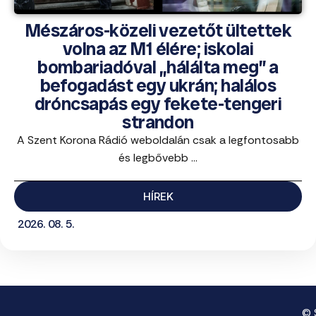
Mészáros-közeli vezetőt ültettek
volna az M1 élére; iskolai
bombariadóval „hálálta meg” a
befogadást egy ukrán; halálos
dróncsapás egy fekete-tengeri
strandon
A Szent Korona Rádió weboldalán csak a legfontosabb
és legbővebb ...
HÍREK
2026. 08. 5.
© 