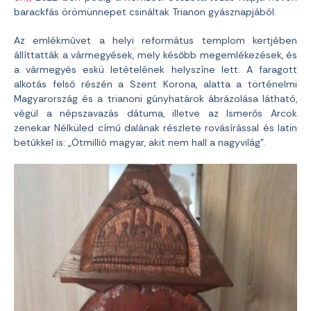
barackfás örömünnepet csináltak Trianon gyásznapjából.
Az emlékművet a helyi református templom kertjében
állíttatták a vármegyések, mely később megemlékezések, és
a vármegyés eskü letételének helyszíne lett. A faragott
alkotás felső részén a Szent Korona, alatta a történelmi
Magyarország és a trianoni gúnyhatárok ábrázolása látható,
végül a népszavazás dátuma, illetve az Ismerős Arcok
zenekar Nélküled című dalának részlete rovásírással és latin
betűkkel is: „Ötmillió magyar, akit nem hall a nagyvilág”.