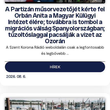
A Partizán műsorvezetőjét kérte fel
Orbán Anita a Magyar Külügyi
Intézet élére; továbbra is tombol a
migrációs válság Spanyolországban;
tűzoltóslaggal pacsálják a vizet az
Ozorán
A Szent Korona Rádió weboldalán csak a legfontosabb
és legbővebb ...
HÍREK
2026. 08. 6.