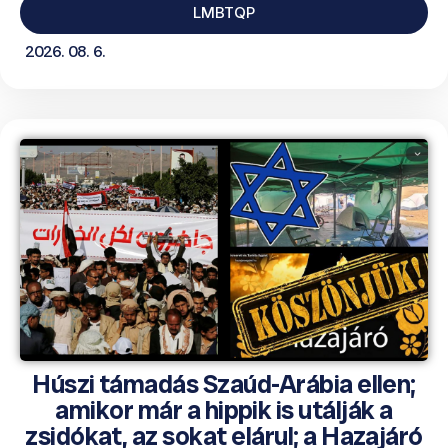
LMBTQP
2026. 08. 6.
Húszi támadás Szaúd-Arábia ellen;
amikor már a hippik is utálják a
zsidókat, az sokat elárul; a Hazajáró