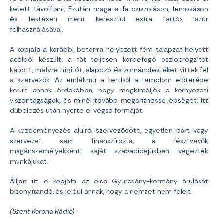
kellett távolítani. Ezután maga a fa csiszoláson, lemosáson
és festésen ment keresztül extra tartós lazúr
felhasználásával.
A kopjafa a korábbi, betonra helyezett fém talapzat helyett
acélból készült, a fát teljesen körbefogó oszloprögzítőt
kapott, melyre hígítót, alapozó és zománcfestéket vittek fel
a szervezők. Az emlékmű a kertből a templom előterébe
került annak érdekében, hogy megkíméljék a környezeti
viszontagságok, és minél tovább megőrizhesse épségét. Itt
dübelezés után nyerte el végső formáját.
A kezdeményezés alulról szerveződött, egyetlen párt vagy
szervezet sem finanszírozta, a résztvevők
magánszemélyekként, saját szabadidejükben végezték
munkájukat.
Álljon itt e kopjafa az első Gyurcsány-kormány árulását
bizonyítandó, és jeléül annak, hogy a nemzet nem felejt.
(Szent Korona Rádió)