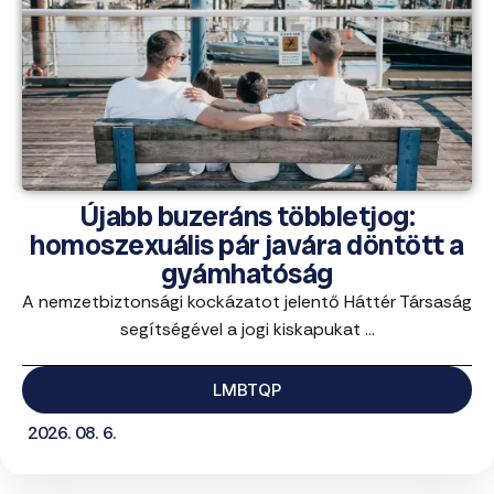
Újabb buzeráns többletjog:
homoszexuális pár javára döntött a
gyámhatóság
A nemzetbiztonsági kockázatot jelentő Háttér Társaság
segítségével a jogi kiskapukat ...
LMBTQP
2026. 08. 6.