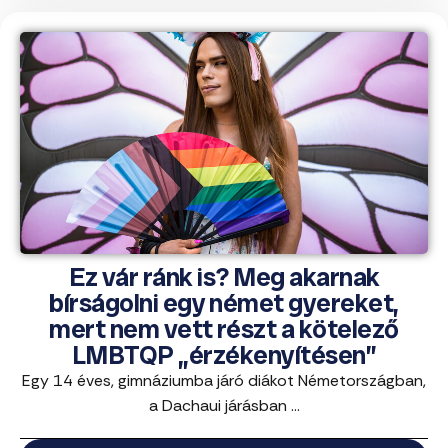
Ez vár ránk is? Meg akarnak
bírságolni egy német gyereket,
mert nem vett részt a kötelező
LMBTQP „érzékenyítésen”
Egy 14 éves, gimnáziumba járó diákot Németországban,
a Dachaui járásban ...