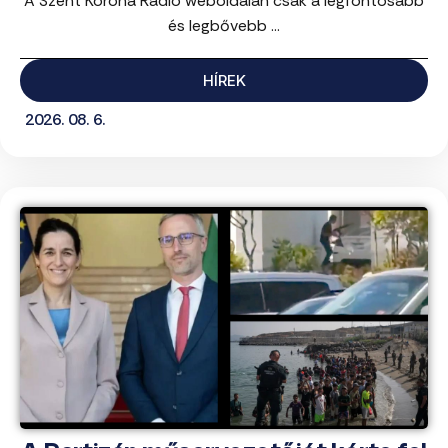
A Szent Korona Rádió weboldalán csak a legfontosabb
és legbővebb ...
HÍREK
2026. 08. 6.