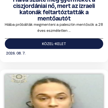
ciszjordániai nő, mert az izraeli
katonák feltartóztatták a
mentőautót
Hiába próbálták megmenteni a palesztin mentősök a 28
éves eszméletlen ...
KÖZEL-KELET
2026. 08. 7.