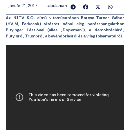
január 21, 2017
tabularium
Az N1TV K.O. című vitaműsorában Barcsa-Turner Gábor
(HVIM, Farkasok) vitázott néhol elég parázshangulatban
Pityinger Lászlóval (alias „Dopeman”), a demokráciáról,
Putyinról, Trumpról, a bevándorlásról és a világ folyamatairól.