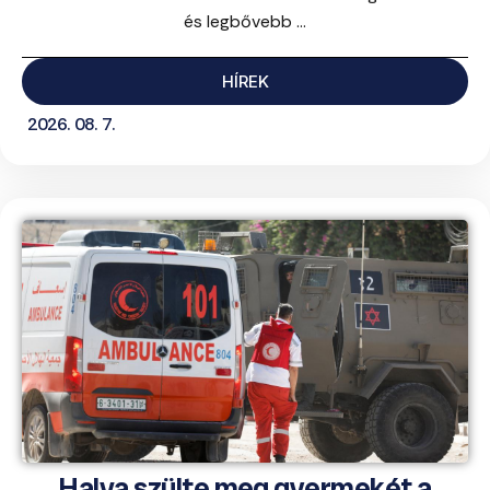
és legbővebb ...
HÍREK
2026. 08. 7.
Halva szülte meg gyermekét a