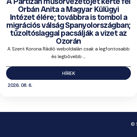
A Partizán műsorvezetőjét kérte fel
Orbán Anita a Magyar Külügyi
Intézet élére; továbbra is tombol a
migrációs válság Spanyolországban;
tűzoltóslaggal pacsálják a vizet az
Ozorán
A Szent Korona Rádió weboldalán csak a legfontosabb
és legbővebb ...
HÍREK
2026. 08. 6.
© 