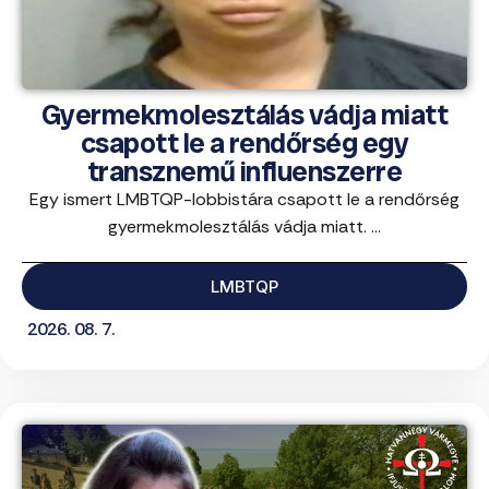
Gyermekmolesztálás vádja miatt
csapott le a rendőrség egy
transznemű influenszerre
Egy ismert LMBTQP-lobbistára csapott le a rendőrség
gyermekmolesztálás vádja miatt. ...
LMBTQP
2026. 08. 7.