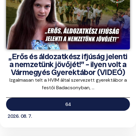
„Erős és áldozatkész ifjúság jelenti
a nemzetünk jövőjét!” – ilyen volt a
Vármegyés Gyerektábor (VIDEÓ)
Izgalmasan telt a HVIM által szervezett gyerektábor a
festői Badacsonyban, ...
64
2026. 08. 7.