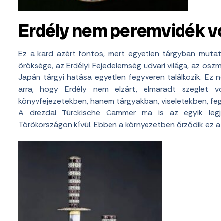
Erdély nem peremvidék vo
Ez a kard azért fontos, mert egyetlen tárgyban mutat
öröksége, az Erdélyi Fejedelemség udvari világa, az oszm
Japán tárgyi hatása egyetlen fegyveren találkozik. Ez 
arra, hogy Erdély nem elzárt, elmaradt szeglet 
könyvfejezetekben, hanem tárgyakban, viseletekben, f
A drezdai Türckische Cammer ma is az egyik leg
Törökországon kívül. Ebben a környezetben őrződik ez az