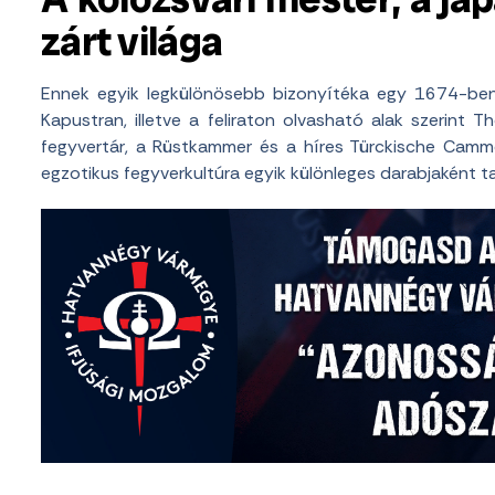
zárt világa
Ennek egyik legkülönösebb bizonyítéka egy 1674-ben 
Kapustran, illetve a feliraton olvasható alak szerint 
fegyvertár, a Rüstkammer és a híres Türckische Camme
egzotikus fegyverkultúra egyik különleges darabjaként t