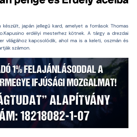
készült, japán jellegű kard, amelyet a források Thomas
Tho.Kapusino erdélyi mesterhez kötnek. A tárgy a drezdai
r világához kapcsolódik, ahol ma is a keleti, oszmán és
artják számon.