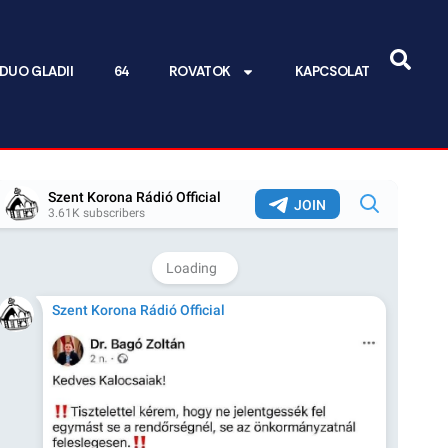
DUO GLADII
64
ROVATOK
KAPCSOLAT