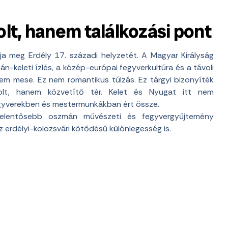
lt, hanem találkozási pont
ja meg Erdély 17. századi helyzetét. A Magyar Királyság
án-keleti ízlés, a közép-európai fegyverkultúra és a távoli
nem mese. Ez nem romantikus túlzás. Ez tárgyi bizonyíték
volt, hanem közvetítő tér. Kelet és Nyugat itt nem
egyverekben és mestermunkákban ért össze.
jelentősebb oszmán művészeti és fegyvergyűjtemény
 erdélyi-kolozsvári kötődésű különlegesség is.