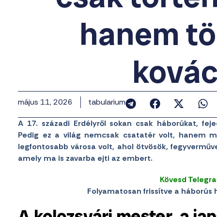
hanem tö
kovác
május 11, 2026
tabularium
A 17. századi Erdélyről sokan csak háborúkat, f
Pedig ez a világ nemcsak csatatér volt, hanem műh
legfontosabb városa volt, ahol ötvösök, fegyvermű
amely ma is zavarba ejti az embert.
Kövesd Telegr
Folyamatosan frissítve a háborús h
A kolozsvári mester, a ja