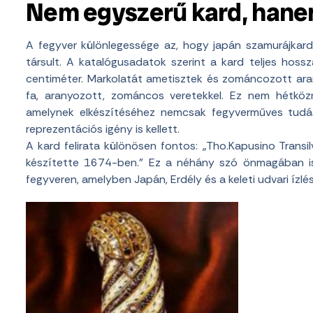
Nem egyszerű kard, hanem
A fegyver különlegessége az, hogy japán szamurájkard
társult. A katalógusadatok szerint a kard teljes hos
centiméter. Markolatát ametisztek és zománcozott aran
fa, aranyozott, zománcos veretekkel. Ez nem hétközn
amelynek elkészítéséhez nemcsak fegyverműves tudás
reprezentációs igény is kellett.
A kard felirata különösen fontos: „Tho.Kapusino Transil
készítette 1674-ben.” Ez a néhány szó önmagában is
fegyveren, amelyben Japán, Erdély és a keleti udvari ízlés 