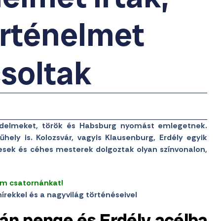
rténelmet
soltak
ejedelmeket, török és Habsburg nyomást emlegetnek.
ely is. Kolozsvár, vagyis Klausenburg, Erdély egyik
vesek és céhes mesterek dolgoztak olyan színvonalon,
am csatornánkat!
írekkel és a nagyvilág történéseivel
pán penge és Erdély acélba