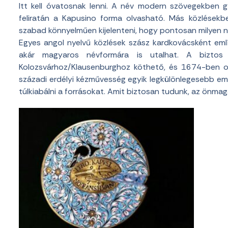
Itt kell óvatosnak lenni. A név modern szövegekben 
feliratán a Kapusino forma olvasható. Más közlésekb
szabad könnyelműen kijelenteni, hogy pontosan milyen n
Egyes angol nyelvű közlések szász kardkovácsként emlí
akár magyaros névformára is utalhat. A biztos 
Kolozsvárhoz/Klausenburghoz köthető, és 1674-ben ol
századi erdélyi kézművesség egyik legkülönlegesebb eml
túlkiabálni a forrásokat. Amit biztosan tudunk, az önmag