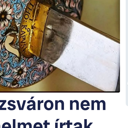
ozsváron nem
elmet írtak,