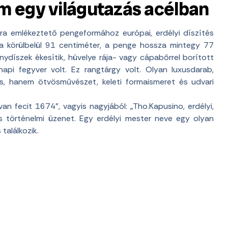
 egy világutazás acélban
ra emlékeztető pengeformához európai, erdélyi díszítés
sza körülbelül 91 centiméter, a penge hossza mintegy 77
ydíszek ékesítik, hüvelye rája- vagy cápabőrrel borított
api fegyver volt. Ez rangtárgy volt. Olyan luxusdarab,
, hanem ötvösművészet, keleti formaismeret és udvari
van fecit 1674”, vagyis nagyjából: „Tho.Kapusino, erdélyi,
 történelmi üzenet. Egy erdélyi mester neve egy olyan
találkozik.