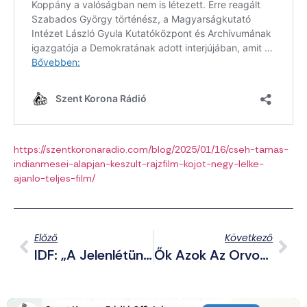
https://szentkoronaradio.com/blog/2025/01/16/cseh-tamas-
indianmesei-alapjan-keszult-rajzfilm-kojot-negy-lelke-
ajanlo-teljes-film/
Előző
Következő
IDF: „A Jelenlétünk Csak Átmeneti Lesz” – 6 Katonai Bázis Épül Szíriában A Megszállt Területeken
Ők Azok Az Orvosok, Akik Pénzért, Titokban Nemátalakító Műtéteket Végeztek Kiskunhalason (+KÉPEK)