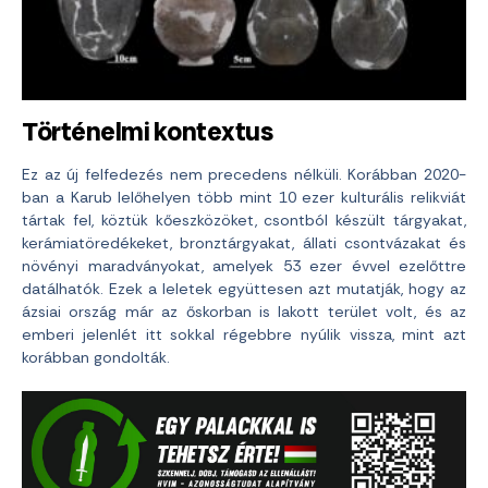
Történelmi kontextus
Ez az új felfedezés nem precedens nélküli. Korábban 2020-
ban a Karub lelőhelyen több mint 10 ezer kulturális relikviát
tártak fel, köztük kőeszközöket, csontból készült tárgyakat,
kerámiatöredékeket, bronztárgyakat, állati csontvázakat és
növényi maradványokat, amelyek 53 ezer évvel ezelőttre
datálhatók. Ezek a leletek együttesen azt mutatják, hogy az
ázsiai ország már az őskorban is lakott terület volt, és az
emberi jelenlét itt sokkal régebbre nyúlik vissza, mint azt
korábban gondolták.