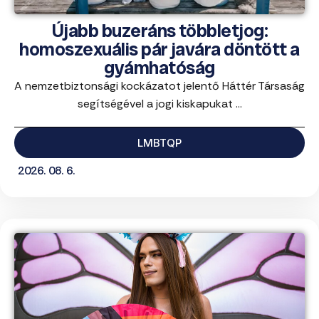
Újabb buzeráns többletjog:
homoszexuális pár javára döntött a
gyámhatóság
A nemzetbiztonsági kockázatot jelentő Háttér Társaság
segítségével a jogi kiskapukat ...
LMBTQP
2026. 08. 6.