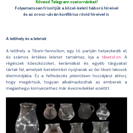
Kövesd Telegram csatornánkat!
Folyamatosan frissítjük a közel-keleti háború híreivel
és az orosz-ukrán konfliktus rövid híreivel is
A lelőhely és a leletek
A lelőhely a Tibeti-fennsíkon, egy tó partján helyezkedik el,
és számos értékes leletet tartalmaz, írja a
tibetol.cn
. A
régészek kőeszközöket, kerámiákat és egyéb tárgyakat
tártak fel, amelyek betekintést nyújtanak az ősi tibeti lakosok
életmódjába. Ez a felfedezés jelentősen hozzájárul ahhoz,
hogy megértsük, hogyan alkalmazkodtak az emberek a
magashegyi környezethez már évezredekkel ezelőtt.