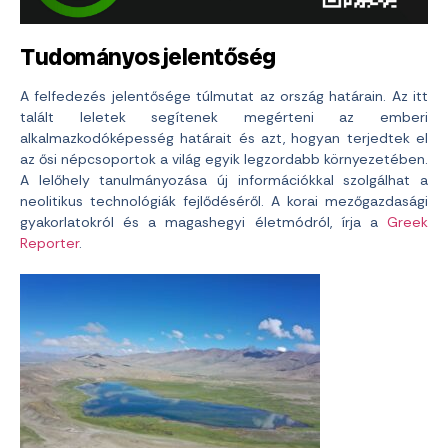
Tudományos jelentőség
A felfedezés jelentősége túlmutat az ország határain. Az itt
talált leletek segítenek megérteni az emberi
alkalmazkodóképesség határait és azt, hogyan terjedtek el
az ősi népcsoportok a világ egyik legzordabb környezetében.
A lelőhely tanulmányozása új információkkal szolgálhat a
neolitikus technológiák fejlődéséről. A korai mezőgazdasági
gyakorlatokról és a magashegyi életmódról, írja a
Greek
Reporter
.