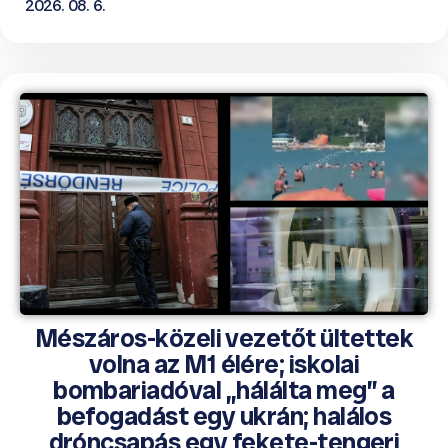
2026. 08. 6.
Mészáros-közeli vezetőt ültettek
volna az M1 élére; iskolai
bombariadóval „hálálta meg” a
befogadást egy ukrán; halálos
dróncsapás egy fekete-tengeri