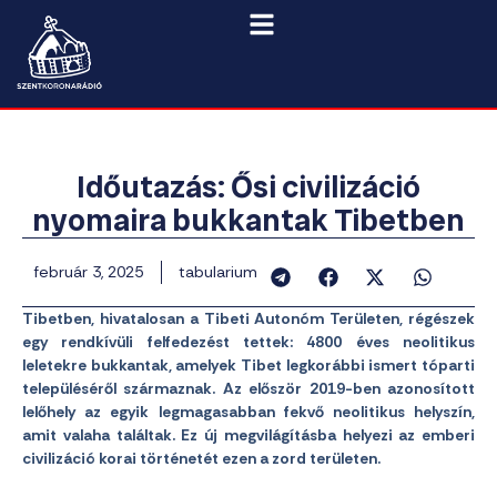
Időutazás: Ősi civilizáció
nyomaira bukkantak Tibetben
február 3, 2025
tabularium
Tibetben, hivatalosan a Tibeti Autonóm Területen, régészek
egy rendkívüli felfedezést tettek: 4800 éves neolitikus
leletekre bukkantak, amelyek Tibet legkorábbi ismert tóparti
településéről származnak. Az először 2019-ben azonosított
lelőhely az egyik legmagasabban fekvő neolitikus helyszín,
amit valaha találtak. Ez új megvilágításba helyezi az emberi
civilizáció korai történetét ezen a zord területen.