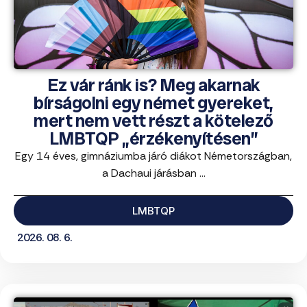
Ez vár ránk is? Meg akarnak
bírságolni egy német gyereket,
mert nem vett részt a kötelező
LMBTQP „érzékenyítésen”
Egy 14 éves, gimnáziumba járó diákot Németországban,
a Dachaui járásban ...
LMBTQP
2026. 08. 6.