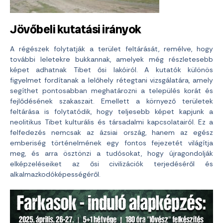
Jövőbeli kutatási irányok
A régészek folytatják a terület feltárását, remélve, hogy
további leletekre bukkannak, amelyek még részletesebb
képet adhatnak Tibet ősi lakóiról. A kutatók különös
figyelmet fordítanak a lelőhely rétegtani vizsgálatára, amely
segíthet pontosabban meghatározni a település korát és
fejlődésének szakaszait. Emellett a környező területek
feltárása is folytatódik, hogy teljesebb képet kapjunk a
neolitikus Tibet kulturális és társadalmi kapcsolatairól. Ez a
felfedezés nemcsak az ázsiai ország, hanem az egész
emberiség történelmének egy fontos fejezetét világítja
meg, és arra ösztönzi a tudósokat, hogy újragondolják
elképzeléseiket az ősi civilizációk terjedéséről és
alkalmazkodóképességéről.