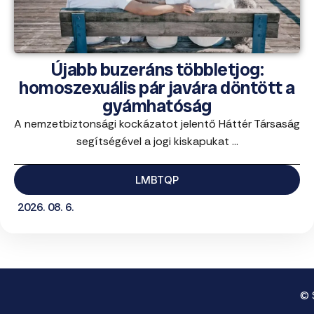
Újabb buzeráns többletjog:
homoszexuális pár javára döntött a
gyámhatóság
A nemzetbiztonsági kockázatot jelentő Háttér Társaság
segítségével a jogi kiskapukat ...
LMBTQP
2026. 08. 6.
© 