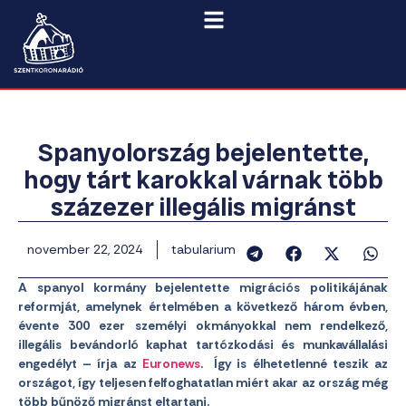
Spanyolország bejelentette,
hogy tárt karokkal várnak több
százezer illegális migránst
november 22, 2024
tabularium
A spanyol kormány bejelentette migrációs politikájának
reformját, amelynek értelmében a következő három évben,
évente 300 ezer személyi okmányokkal nem rendelkező,
illegális bevándorló kaphat tartózkodási és munkavállalási
engedélyt – írja az
Euronews
. Így is élhetetlenné teszik az
országot, így teljesen felfoghatatlan miért akar az ország még
több bűnöző migránst eltartani.