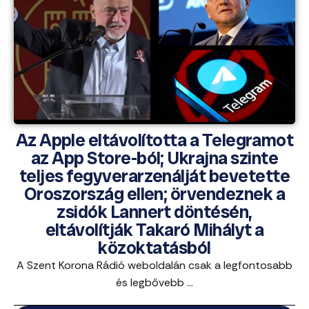
Az Apple eltávolította a Telegramot
az App Store-ból; Ukrajna szinte
teljes fegyverarzenálját bevetette
Oroszország ellen; örvendeznek a
zsidók Lannert döntésén,
eltávolítják Takaró Mihályt a
közoktatásból
A Szent Korona Rádió weboldalán csak a legfontosabb
és legbővebb ...