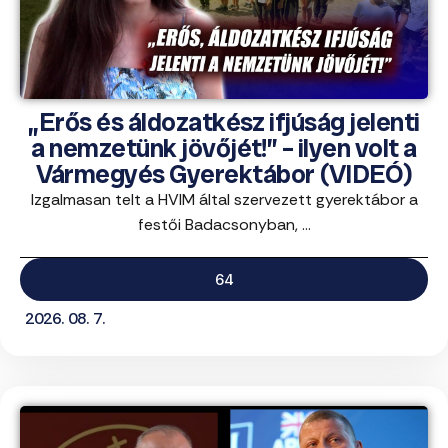
„Erős és áldozatkész ifjúság jelenti
a nemzetünk jövőjét!” – ilyen volt a
Vármegyés Gyerektábor (VIDEÓ)
Izgalmasan telt a HVIM által szervezett gyerektábor a
festői Badacsonyban, ...
64
2026. 08. 7.