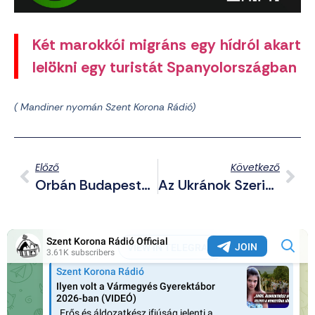
Két marokkói migráns egy hídról akart
lelökni egy turistát Spanyolországban
( Mandiner nyomán Szent Korona Rádió)
Előző
Következő
Orbán Budapesten Demonstrálja Netanjahu-Szolgaságát: Meghívja A Népirtó Bűnözőt A Gyarmatokra
Az Ukránok Szerint Elkezdődött A Harmadik Világháború