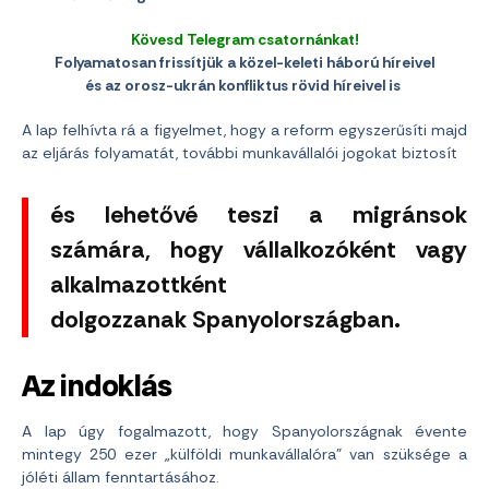
Kövesd Telegram csatornánkat!
Folyamatosan frissítjük a közel-keleti háború híreivel
és az orosz-ukrán konfliktus rövid híreivel is
A lap felhívta rá a figyelmet, hogy a reform egyszerűsíti majd
az eljárás folyamatát, további munkavállalói jogokat biztosít
és lehetővé teszi a migránsok
számára, hogy vállalkozóként vagy
alkalmazottként
dolgozzanak Spanyolországban.
Az indoklás
A lap úgy fogalmazott, hogy Spanyolországnak évente
mintegy 250 ezer „külföldi munkavállalóra” van szüksége a
jóléti állam fenntartásához.