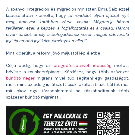
A spanyol integrációs és migrációs miniszter, Elma Saiz ezzel
kapcsolatban kiemelte, hogy
„a rendelet olyan ajtókat nyit
meg, amelyek korábban zárva voltak. Mégpedig három
területen: ezek a képzés, a foglalkoztatás és a család. Három
olyan terület, amely a befogadáshoz vezet, magas színvonalú
jogi és emberi jogi követelmények mellett”
.
Mint kiderült, a reform jövő májustól lép életbe.
Célja pedig, hogy az
öregedő spanyol népesség
mellett
bővítse a munkaerőpiacot. Kérdéses, hogy több százezer
bűnöző néger
migráns mivel tud segíteni egy gazdaságot,
mert mint az eddig is látszott csak lezülleszti azt. Láttuk már
mit okoz egy társadalommal ha rászabadítanak több
százezer bűnöző migránst…