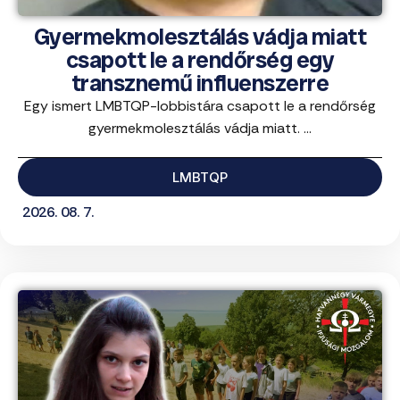
Gyermekmolesztálás vádja miatt
csapott le a rendőrség egy
transznemű influenszerre
Egy ismert LMBTQP-lobbistára csapott le a rendőrség
gyermekmolesztálás vádja miatt. ...
LMBTQP
2026. 08. 7.