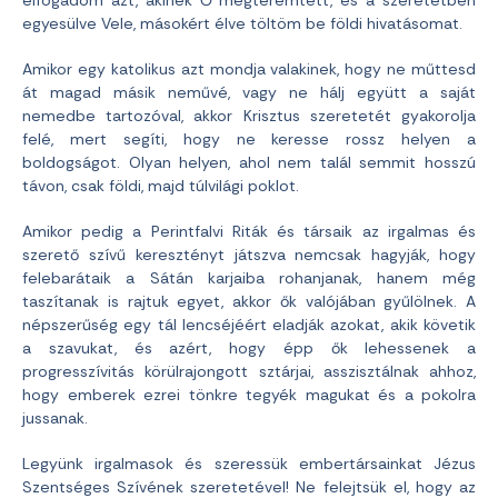
egyesülve Vele, másokért élve töltöm be földi hivatásomat.
Amikor egy katolikus azt mondja valakinek, hogy ne műttesd
át magad másik neművé, vagy ne hálj együtt a saját
nemedbe tartozóval, akkor Krisztus szeretetét gyakorolja
felé, mert segíti, hogy ne keresse rossz helyen a
boldogságot. Olyan helyen, ahol nem talál semmit hosszú
távon, csak földi, majd túlvilági poklot.
Amikor pedig a Perintfalvi Riták és társaik az irgalmas és
szerető szívű keresztényt játszva nemcsak hagyják, hogy
felebarátaik a Sátán karjaiba rohanjanak, hanem még
taszítanak is rajtuk egyet, akkor ők valójában gyűlölnek. A
népszerűség egy tál lencséjéért eladják azokat, akik követik
a szavukat, és azért, hogy épp ők lehessenek a
progresszívitás körülrajongott sztárjai, asszisztálnak ahhoz,
hogy emberek ezrei tönkre tegyék magukat és a pokolra
jussanak.
Legyünk irgalmasok és szeressük embertársainkat Jézus
Szentséges Szívének szeretetével! Ne felejtsük el, hogy az