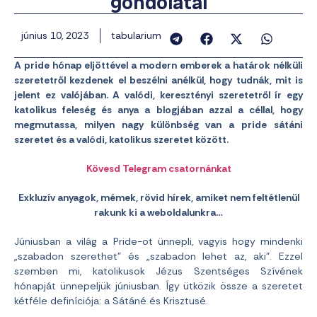
gondolatai
június 10, 2023
tabularium
A pride hónap eljöttével a modern emberek a határok nélküli
szeretetről kezdenek el beszélni anélkül, hogy tudnák, mit is
jelent ez valójában. A valódi, keresztényi szeretetről ír egy
katolikus feleség és anya a blogjában azzal a céllal, hogy
megmutassa, milyen nagy különbség van a pride sátáni
szeretet és a valódi, katolikus szeretet között.
Kövesd Telegram csatornánkat
Exkluzív anyagok, mémek, rövid hírek, amiket nem feltétlenül
rakunk ki a weboldalunkra…
Júniusban a világ a Pride-ot ünnepli, vagyis hogy mindenki
„szabadon szerethet” és „szabadon lehet az, aki”. Ezzel
szemben mi, katolikusok Jézus Szentséges Szívének
hónapját ünnepeljük júniusban. Így ütközik össze a szeretet
kétféle definíciója: a Sátáné és Krisztusé.