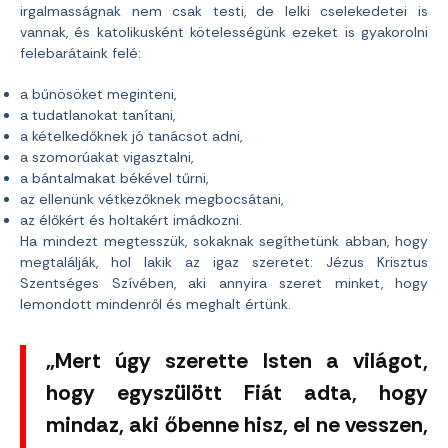
irgalmasságnak nem csak testi, de lelki cselekedetei is
vannak, és katolikusként kötelességünk ezeket is gyakorolni
felebarátaink felé:
a bűnösöket meginteni,
a tudatlanokat tanítani,
a kételkedőknek jó tanácsot adni,
a szomorúakat vigasztalni,
a bántalmakat békével tűrni,
az ellenünk vétkezőknek megbocsátani,
az élőkért és holtakért imádkozni.
Ha mindezt megtesszük, sokaknak segíthetünk abban, hogy
megtalálják, hol lakik az igaz szeretet: Jézus Krisztus
Szentséges Szívében, aki annyira szeret minket, hogy
lemondott mindenről és meghalt értünk.
„Mert úgy szerette Isten a világot,
hogy egyszülött Fiát adta, hogy
mindaz, aki őbenne hisz, el ne vesszen,