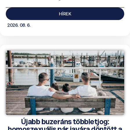
HÍREK
2026. 08. 6.
Újabb buzeráns többletjog:
homoszexuális pár javára döntött a