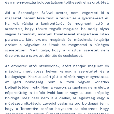
és a mennyország boldogságában tölthessék el az öröklétet.
Aki a Szentséges Szívvel szeret, nem végezteti ki a
magzatát, hanem félre teszi a terveit és a gyermekéért él.
Ha kell, vállalja a konfrontációt és megmenti attól a
szeretteit, hogy tönkre tegyék magukat. Ha pedig olyan
vágyai támadnak, amelyek követésével megsértené Isten
parancsait, kárt okozna magának és másoknak, felajánlja
ezeket a vágyakat az Úrnak és megmarad a hűséges
szeretetben. Mert tudja, hogy a krisztusi szeretet nem
érzelem: ez a szeretet döntés és cselekedet.
Az emberek attól szenvednek, azért bántják magukat és
másokat, mert rossz helyen keresik a szeretetet és a
boldogságot. Krisztus azért jött el közénk, hogy megmutassa,
az igazi boldogság nem a földi vágyak korlátlan
kielégítésében rejlik. Nem a vagyon, az izgalmas nemi élet, a
népszerűség, a felfelé ívelő karrier vagy a testi szépség
boldogít. Még csak nem is a család, az egészség vagy a
művészeti alkotások. Egyedül csakis az tud boldoggá tenni,
hogy a Teremtőm kezébe helyezem az életemet. Hogy
elfogadom azt, akinek Ő megteremtett, és a szeretetben