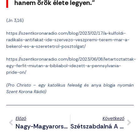
hanem örök élete legyen.”
(Jn 3,16)
https://szentkoronaradio.com/blog/2023/02/17/a-kulfoldi-
radikalis-antifakat-ide-szervezo-veszpremi-terem-mar-a-
bekerol-es-a-szeretetrol-posztolgat/
https://szentkoronaradio.com/blog/2023/06/08/letartoztattak-
egy-ferfit-miutan-a-bibliabol-idezett-a-pennsylvania-
pride-on/
(Pro Christo – egy katolikus feleség és anya blogja nyomán
Szent Korona Rádió)
Előző
Következő
Nagy-Magyarország Határai Máig Látszanak A Térképeken
Szétszabdalná A Román Kormány Székelyföldet