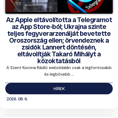
Az Apple eltávolította a Telegramot
az App Store-ból; Ukrajna szinte
teljes fegyverarzenálját bevetette
Oroszország ellen; örvendeznek a
zsidók Lannert döntésén,
eltávolítják Takaró Mihályt a
közoktatásból
A Szent Korona Rádió weboldalán csak a legfontosabb
és legbővebb ...
HÍREK
2026. 08. 6.