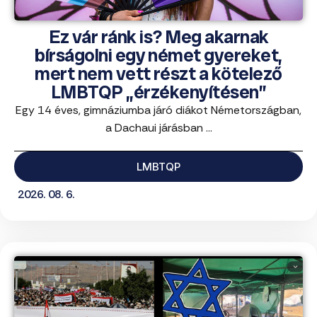
Ez vár ránk is? Meg akarnak
bírságolni egy német gyereket,
mert nem vett részt a kötelező
LMBTQP „érzékenyítésen”
Egy 14 éves, gimnáziumba járó diákot Németországban,
a Dachaui járásban ...
LMBTQP
2026. 08. 6.