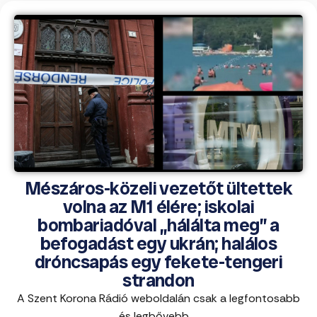
Mészáros-közeli vezetőt ültettek
volna az M1 élére; iskolai
bombariadóval „hálálta meg” a
befogadást egy ukrán; halálos
dróncsapás egy fekete-tengeri
strandon
A Szent Korona Rádió weboldalán csak a legfontosabb
és legbővebb ...