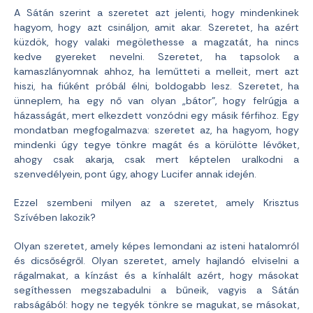
A Sátán szerint a szeretet azt jelenti, hogy mindenkinek
hagyom, hogy azt csináljon, amit akar. Szeretet, ha azért
küzdök, hogy valaki megölethesse a magzatát, ha nincs
kedve gyereket nevelni. Szeretet, ha tapsolok a
kamaszlányomnak ahhoz, ha leműtteti a melleit, mert azt
hiszi, ha fiúként próbál élni, boldogabb lesz. Szeretet, ha
ünneplem, ha egy nő van olyan „bátor”, hogy felrúgja a
házasságát, mert elkezdett vonzódni egy másik férfihoz. Egy
mondatban megfogalmazva: szeretet az, ha hagyom, hogy
mindenki úgy tegye tönkre magát és a körülötte lévőket,
ahogy csak akarja, csak mert képtelen uralkodni a
szenvedélyein, pont úgy, ahogy Lucifer annak idején.
Ezzel szembeni milyen az a szeretet, amely Krisztus
Szívében lakozik?
Olyan szeretet, amely képes lemondani az isteni hatalomról
és dicsőségről. Olyan szeretet, amely hajlandó elviselni a
rágalmakat, a kínzást és a kínhalált azért, hogy másokat
segíthessen megszabadulni a bűneik, vagyis a Sátán
rabságából: hogy ne tegyék tönkre se magukat, se másokat,