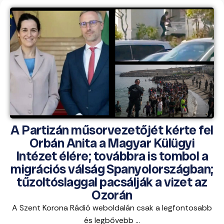
A Partizán műsorvezetőjét kérte fel
Orbán Anita a Magyar Külügyi
Intézet élére; továbbra is tombol a
migrációs válság Spanyolországban;
tűzoltóslaggal pacsálják a vizet az
Ozorán
A Szent Korona Rádió weboldalán csak a legfontosabb
és legbővebb ...