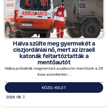
Halva szülte meg gyermekét a
ciszjordániai nő, mert az izraeli
katonák feltartóztatták a
mentőautót
Hiába próbálták megmenteni a palesztin mentősök a 28
éves eszméletlen ...
KÖZEL-KELET
2026. 08. 7.