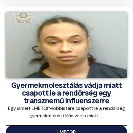
Gyermekmolesztálás vádja miatt
csapott le a rendőrség egy
transznemű influenszerre
Egy ismert LMBTQP-lobbistára csapott le a rendőrség
gyermekmolesztálás vádja miatt. ...
LMBTQP