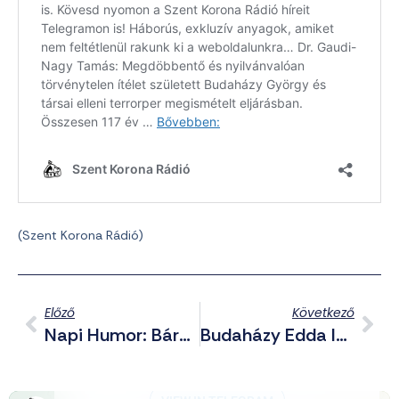
(Szent Korona Rádió)
Előző
Következő
Napi Humor: Bárki, Bármivel Lelőheti Az Orosz Cirkálórakétákat, Mert Alacsonyan Repülnek
Budaházy Edda Istentiszteletre És Menetre Hívja Az Asszonyokat A Hunnia-Perben Elítéltek Szabadságáért