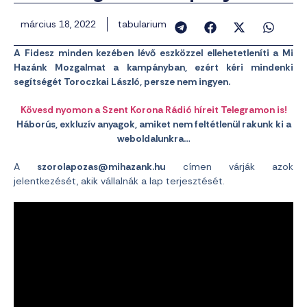
március 18, 2022
tabularium
A Fidesz minden kezében lévő eszközzel ellehetetleníti a Mi
Hazánk Mozgalmat a kampányban, ezért kéri mindenki
segítségét Toroczkai László, persze nem ingyen.
Kövesd nyomon a Szent Korona Rádió híreit Telegramon is!
Háborús, exkluzív anyagok, amiket nem feltétlenül rakunk ki a
weboldalunkra…
A
szorolapozas@mihazank.hu
címen várják azok
jelentkezését, akik vállalnák a lap terjesztését.