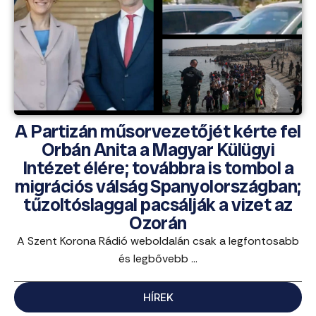
A Partizán műsorvezetőjét kérte fel
Orbán Anita a Magyar Külügyi
Intézet élére; továbbra is tombol a
migrációs válság Spanyolországban;
tűzoltóslaggal pacsálják a vizet az
Ozorán
A Szent Korona Rádió weboldalán csak a legfontosabb
és legbővebb ...
HÍREK