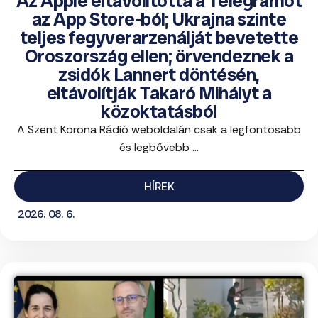
Az Apple eltávolította a Telegramot
az App Store-ból; Ukrajna szinte
teljes fegyverarzenálját bevetette
Oroszország ellen; örvendeznek a
zsidók Lannert döntésén,
eltávolítják Takaró Mihályt a
közoktatásból
A Szent Korona Rádió weboldalán csak a legfontosabb
és legbővebb ...
HÍREK
2026. 08. 6.