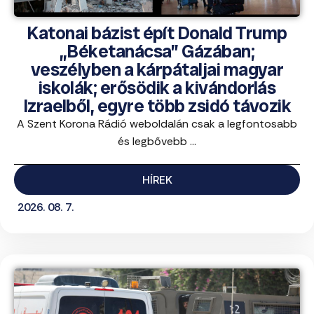
Katonai bázist épít Donald Trump
„Béketanácsa” Gázában;
veszélyben a kárpátaljai magyar
iskolák; erősödik a kivándorlás
Izraelből, egyre több zsidó távozik
A Szent Korona Rádió weboldalán csak a legfontosabb
és legbővebb ...
HÍREK
2026. 08. 7.