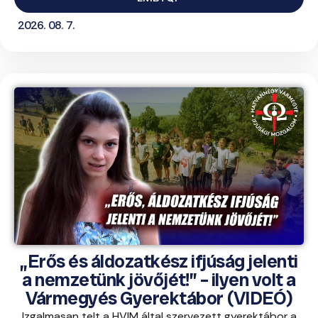
2026. 08. 7.
„Erős és áldozatkész ifjúság jelenti
a nemzetünk jövőjét!” – ilyen volt a
Vármegyés Gyerektábor (VIDEÓ)
Izgalmasan telt a HVIM által szervezett gyerektábor a