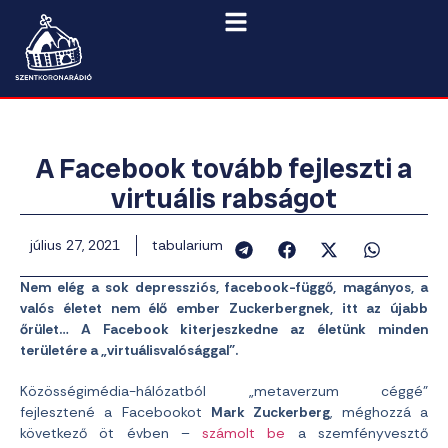
A Facebook tovább fejleszti a
virtuális rabságot
július 27, 2021
tabularium
Nem elég a sok depressziós, facebook-függő, magányos, a
valós életet nem élő ember Zuckerbergnek, itt az újabb
őrület… A Facebook kiterjeszkedne az életünk minden
területére a „virtuálisvalósággal”.
Közösségimédia-hálózatból „metaverzum céggé”
fejlesztené a Facebookot
Mark Zuckerberg
, méghozzá a
következő öt évben –
számolt be
a szemfényvesztő