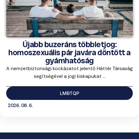
Újabb buzeráns többletjog:
homoszexuális pár javára döntött a
gyámhatóság
A nemzetbiztonsági kockázatot jelentő Háttér Társaság
segítségével a jogi kiskapukat ...
LMBTQP
2026. 08. 6.