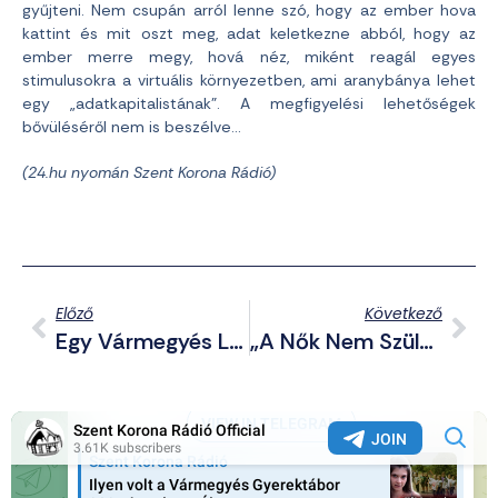
gyűjteni. Nem csupán arról lenne szó, hogy az ember hova
kattint és mit oszt meg, adat keletkezne abból, hogy az
ember merre megy, hová néz, miként reagál egyes
stimulusokra a virtuális környezetben, ami aranybánya lehet
egy „adatkapitalistának”. A megfigyelési lehetőségek
bővüléséről nem is beszélve…
(24.hu nyomán Szent Korona Rádió)
Előző
Következő
Egy Vármegyés Lány: A Degeneráltság Lenne A Jövő?
„A Nők Nem Szülhetnek, Mert A Bolygó Megmentése Fontosabb, Mint A Család” – Kitálalt A Szcientológia Egyház Egykori Tagja