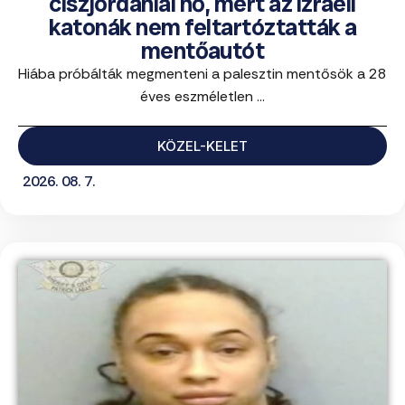
ciszjordániai nő, mert az izraeli
katonák nem feltartóztatták a
mentőautót
Hiába próbálták megmenteni a palesztin mentősök a 28
éves eszméletlen ...
KÖZEL-KELET
2026. 08. 7.