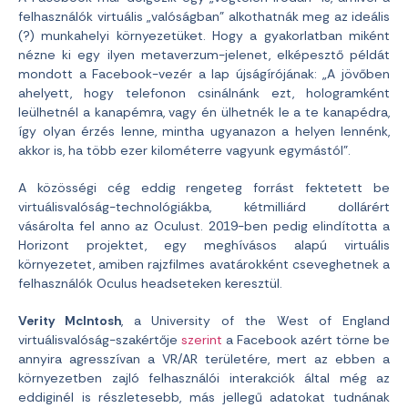
felhasználók virtuális „valóságban” alkothatnák meg az ideális
(?) munkahelyi környezetüket. Hogy a gyakorlatban miként
nézne ki egy ilyen metaverzum-jelenet, elképesztő példát
mondott a Facebook-vezér a lap újságírójának: „A jövőben
ahelyett, hogy telefonon csinálnánk ezt, hologramként
leülhetnél a kanapémra, vagy én ülhetnék le a te kanapédra,
így olyan érzés lenne, mintha ugyanazon a helyen lennénk,
akkor is, ha több ezer kilométerre vagyunk egymástól”.
A közösségi cég eddig rengeteg forrást fektetett be
virtuálisvalóság-technológiákba, kétmilliárd dollárért
vásárolta fel anno az Oculust. 2019-ben pedig elindította a
Horizont projektet, egy meghívásos alapú virtuális
környezetet, amiben rajzfilmes avatárokként cseveghetnek a
felhasználók Oculus headseteken keresztül.
Verity McIntosh
, a University of the West of England
virtuálisvalóság-szakértője
szerint
a Facebook azért törne be
annyira agresszívan a VR/AR területére, mert az ebben a
környezetben zajló felhasználói interakciók által még az
eddiginél is részletesebb, más jellegű adatokat tudnának