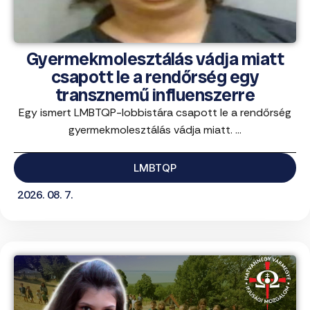
Gyermekmolesztálás vádja miatt
csapott le a rendőrség egy
transznemű influenszerre
Egy ismert LMBTQP-lobbistára csapott le a rendőrség
gyermekmolesztálás vádja miatt. ...
LMBTQP
2026. 08. 7.