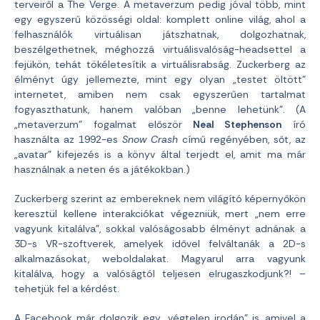
terveiről a The Verge. A metaverzum pedig jóval több, mint
egy egyszerű közösségi oldal: komplett online világ, ahol a
felhasználók virtuálisan játszhatnak, dolgozhatnak,
beszélgethetnek, méghozzá virtuálisvalóság-headsettel a
fejükön, tehát tökéletesítik a virtuálisrabság. Zuckerberg az
élményt úgy jellemezte, mint egy olyan „testet öltött”
internetet, amiben nem csak egyszerűen tartalmat
fogyaszthatunk, hanem valóban „benne lehetünk”. (A
„metaverzum” fogalmat először
Neal Stephenson
író
használta az 1992-es
Snow Crash
című regényében, sőt, az
„avatar” kifejezés is a könyv által terjedt el, amit ma már
használnak a neten és a játékokban.)
Zuckerberg szerint az embereknek nem világító képernyőkön
keresztül kellene interakciókat végezniük, mert „nem erre
vagyunk kitalálva”, sokkal valóságosabb élményt adnának a
3D-s VR-szoftverek, amelyek idővel felváltanák a 2D-s
alkalmazásokat, weboldalakat. Magyarul arra vagyunk
kitalálva, hogy a valóságtól teljesen elrugaszkodjunk?! –
tehetjük fel a kérdést.
A Facebook már dolgozik egy „végtelen irodán” is, amivel a