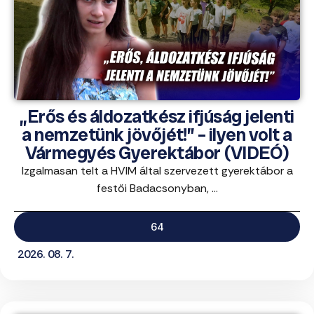
„Erős és áldozatkész ifjúság jelenti
a nemzetünk jövőjét!” – ilyen volt a
Vármegyés Gyerektábor (VIDEÓ)
Izgalmasan telt a HVIM által szervezett gyerektábor a
festői Badacsonyban, ...
64
2026. 08. 7.