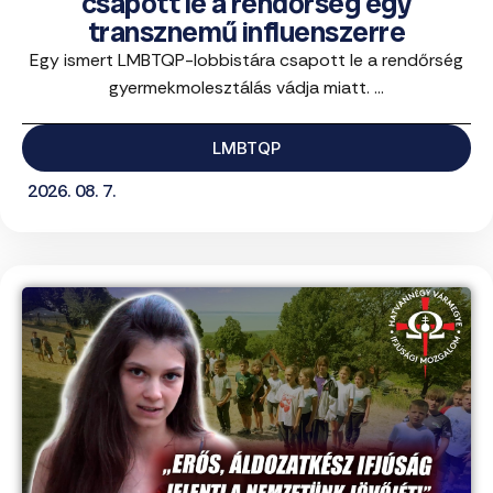
csapott le a rendőrség egy
transznemű influenszerre
Egy ismert LMBTQP-lobbistára csapott le a rendőrség
gyermekmolesztálás vádja miatt. ...
LMBTQP
2026. 08. 7.