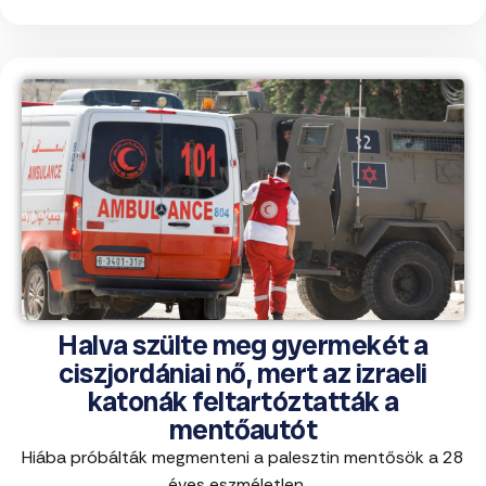
Halva szülte meg gyermekét a
ciszjordániai nő, mert az izraeli
katonák feltartóztatták a
mentőautót
Hiába próbálták megmenteni a palesztin mentősök a 28
éves eszméletlen ...