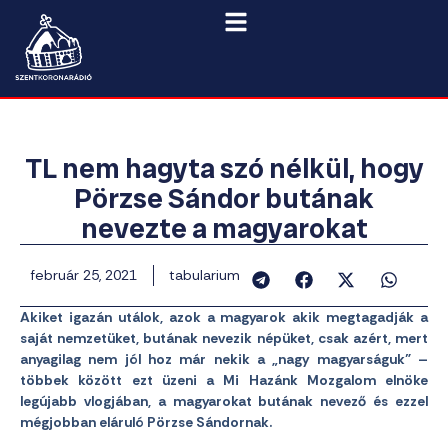
TL nem hagyta szó nélkül, hogy
Pörzse Sándor butának
nevezte a magyarokat
február 25, 2021
tabularium
Akiket igazán utálok, azok a magyarok akik megtagadják a
saját nemzetüket, butának nevezik népüket, csak azért, mert
anyagilag nem jól hoz már nekik a „nagy magyarságuk” –
többek között ezt üzeni a Mi Hazánk Mozgalom elnöke
legújabb vlogjában, a magyarokat butának nevező és ezzel
mégjobban eláruló Pörzse Sándornak.