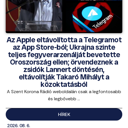
Az Apple eltávolította a Telegramot
az App Store-ból; Ukrajna szinte
teljes fegyverarzenálját bevetette
Oroszország ellen; örvendeznek a
zsidók Lannert döntésén,
eltávolítják Takaró Mihályt a
közoktatásból
A Szent Korona Rádió weboldalán csak a legfontosabb
és legbővebb ...
HÍREK
2026. 08. 6.