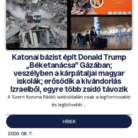
Katonai bázist épít Donald Trump
„Béketanácsa” Gázában;
veszélyben a kárpátaljai magyar
iskolák; erősödik a kivándorlás
Izraelből, egyre több zsidó távozik
A Szent Korona Rádió weboldalán csak a legfontosabb
és legbővebb ...
HÍREK
2026. 08. 7.