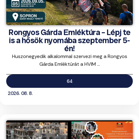
Rongyos Gárda Emléktúra – Lépj te
is a hősök nyomába szeptember 5-
én!
Huszonegyedik alkalommal szervezi meg a Rongyos
Gárda Emléktúrát a HVIM ...
64
2026. 08. 8.