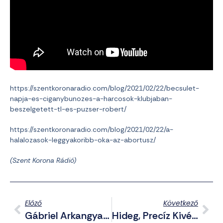
https://szentkoronaradio.com/blog/2021/02/22/becsulet-
napja-es-ciganybunozes-a-harcosok-klubjaban-
beszelgetett-tl-es-puzser-robert/
https://szentkoronaradio.com/blog/2021/02/22/a-
halalozasok-leggyakoribb-oka-az-abortusz/
(Szent Korona Rádió)
Előző
Következő
Gábriel Arkangyal Segedelmével Érkezik A Márciusi Duo Gladii
Hideg, Precíz Kivégzés Helyett Tíz Perces Vérfürdő Útján Gyilkolták Meg A Cári Családot A Bolsevikok (+18)