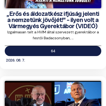
„Erős és áldozatkész ifjúság jelenti
a nemzetünk jövőjét!” – ilyen volt a
Vármegyés Gyerektábor (VIDEÓ)
Izgalmasan telt a HVIM által szervezett gyerektábor a
festői Badacsonyban, ...
64
2026. 08. 7.