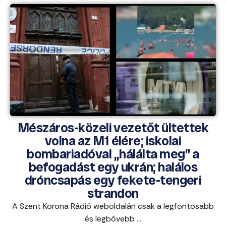
Mészáros-közeli vezetőt ültettek
volna az M1 élére; iskolai
bombariadóval „hálálta meg” a
befogadást egy ukrán; halálos
dróncsapás egy fekete-tengeri
strandon
A Szent Korona Rádió weboldalán csak a legfontosabb
és legbővebb ...