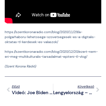
https://szentkoronaradio.com/blog/2020/11/29/a-
polgarhaboru-lehetosege-szovetsegesek-es-a-digitalis-
oktatas-tl-kerdesek-es-valaszok/
https://szentkoronaradio.com/blog/2020/12/20/ezert-nem-
eri-meg-multikulturalis-tarsadalmat-epiteni-tl-vlog/
(Szent Korona Rádió)
Előző
Következő
Videó: Joe Biden Alig Várja, Hogy A Fehérek Kihaljanak Az USA-Ban
Lengyelország – Meggyalázták Jézust És Szűz Máriát Az LMBTQP Mozgalmárok, Börtönbüntetés Várhat Rájuk