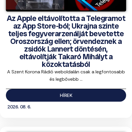
Az Apple eltávolította a Telegramot
az App Store-ból; Ukrajna szinte
teljes fegyverarzenálját bevetette
Oroszország ellen; örvendeznek a
zsidók Lannert döntésén,
eltávolítják Takaró Mihályt a
közoktatásból
A Szent Korona Rádió weboldalán csak a legfontosabb
és legbővebb ...
HÍREK
2026. 08. 6.