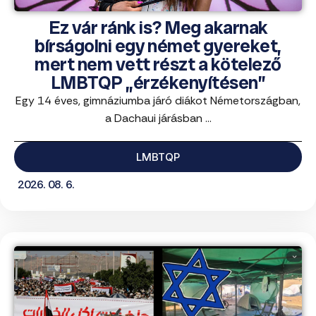
Ez vár ránk is? Meg akarnak
bírságolni egy német gyereket,
mert nem vett részt a kötelező
LMBTQP „érzékenyítésen”
Egy 14 éves, gimnáziumba járó diákot Németországban,
a Dachaui járásban ...
LMBTQP
2026. 08. 6.