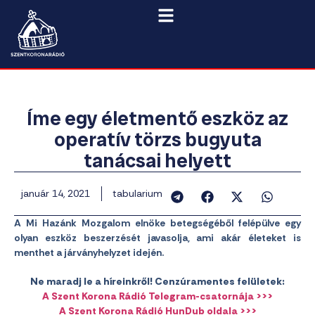
Íme egy életmentő eszköz az
operatív törzs bugyuta
tanácsai helyett
január 14, 2021
tabularium
A Mi Hazánk Mozgalom elnöke betegségéből felépülve egy
olyan eszköz beszerzését javasolja, ami akár életeket is
menthet a járványhelyzet idején.
Ne maradj le a híreinkről! Cenzúramentes felületek:
A Szent Korona Rádió Telegram-csatornája >>>
A Szent Korona Rádió HunDub oldala >>>