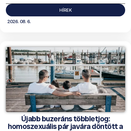
HÍREK
2026. 08. 6.
Újabb buzeráns többletjog:
homoszexuális pár javára döntött a