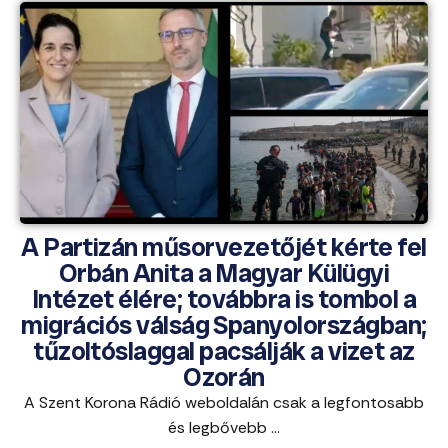
A Partizán műsorvezetőjét kérte fel
Orbán Anita a Magyar Külügyi
Intézet élére; továbbra is tombol a
migrációs válság Spanyolországban;
tűzoltóslaggal pacsálják a vizet az
Ozorán
A Szent Korona Rádió weboldalán csak a legfontosabb
és legbővebb ...