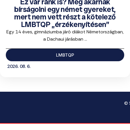
Ez vár ránk is? Meg akarnak
bírságolni egy német gyereket,
mert nem vett részt a kötelező
LMBTQP „érzékenyítésen”
Egy 14 éves, gimnáziumba járó diákot Németországban,
a Dachaui járásban ...
LMBTQP
2026. 08. 6.
© 