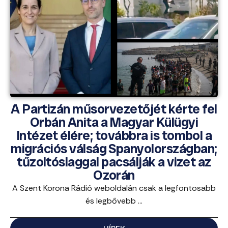
A Partizán műsorvezetőjét kérte fel
Orbán Anita a Magyar Külügyi
Intézet élére; továbbra is tombol a
migrációs válság Spanyolországban;
tűzoltóslaggal pacsálják a vizet az
Ozorán
A Szent Korona Rádió weboldalán csak a legfontosabb
és legbővebb ...