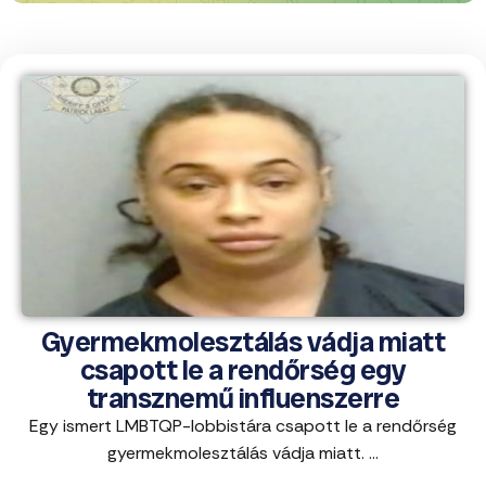
Gyermekmolesztálás vádja miatt
csapott le a rendőrség egy
transznemű influenszerre
Egy ismert LMBTQP-lobbistára csapott le a rendőrség
gyermekmolesztálás vádja miatt. ...