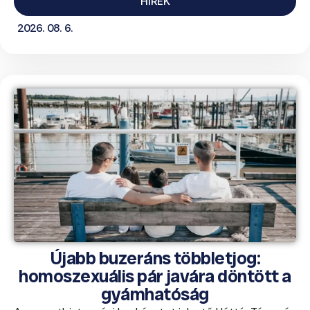
HÍREK
2026. 08. 6.
Újabb buzeráns többletjog:
homoszexuális pár javára döntött a
gyámhatóság