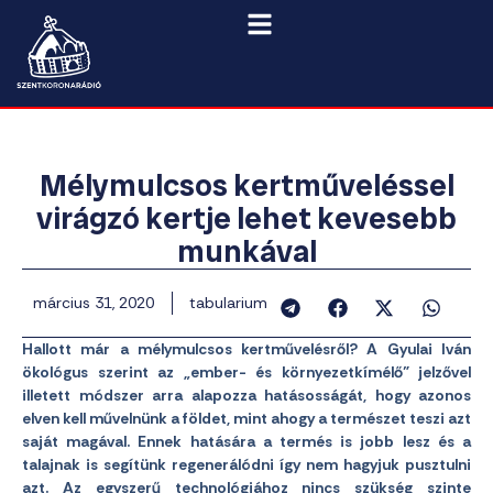
Mélymulcsos kertműveléssel
virágzó kertje lehet kevesebb
munkával
március 31, 2020
tabularium
Hallott már a mélymulcsos kertművelésről? A Gyulai Iván
ökológus szerint az „ember- és környezetkímélő” jelzővel
illetett módszer arra alapozza hatásosságát, hogy azonos
elven kell művelnünk a földet, mint ahogy a természet teszi azt
saját magával. Ennek hatására a termés is jobb lesz és a
talajnak is segítünk regenerálódni így nem hagyjuk pusztulni
azt. Az egyszerű technológiához nincs szükség szinte