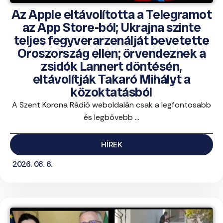
Az Apple eltávolította a Telegramot
az App Store-ból; Ukrajna szinte
teljes fegyverarzenálját bevetette
Oroszország ellen; örvendeznek a
zsidók Lannert döntésén,
eltávolítják Takaró Mihályt a
közoktatásból
A Szent Korona Rádió weboldalán csak a legfontosabb
és legbővebb ...
HÍREK
2026. 08. 6.