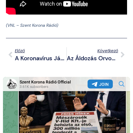
(VNL – Szent Korona Rádió)
Előző
Következő
A Koronavírus Járvány Miatt A Világhálóra Került Egy Csodás Film A Szent Korona Történetéről
Az Áldozás Orvosság, Legyen Elérhető! Csókay András Idegsebész Gondolatai