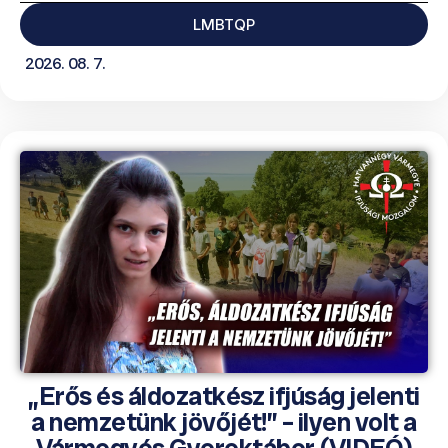
LMBTQP
2026. 08. 7.
„Erős és áldozatkész ifjúság jelenti
a nemzetünk jövőjét!” – ilyen volt a