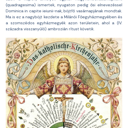
(quadragesima) ismertek, nyugaton pedig ősi elnevezéssel
Dominica in capite ieiunii-nak, böjtfő vasárnapjának mondtak.
Ma is ez a nagyböjt kezdete a Milánói Főegyházmegyében és
a szomszédos egyházmegyék azon területein, ahol a (IV.
századra visszanyúló) ambrozián rítust követik.