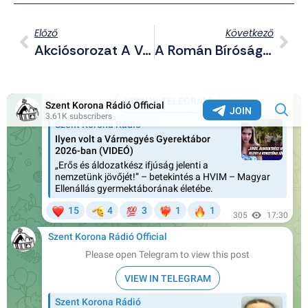
Előző
Következő
Akciósorozat A Velünk Élő Kommunizmus Ellen
A Román Bíróság Szerint Egy Ítélethez Nem Kellenek Bizonyítékok