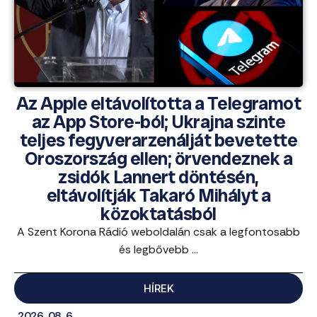
Az Apple eltávolította a Telegramot
az App Store-ból; Ukrajna szinte
teljes fegyverarzenálját bevetette
Oroszország ellen; örvendeznek a
zsidók Lannert döntésén,
eltávolítják Takaró Mihályt a
közoktatásból
A Szent Korona Rádió weboldalán csak a legfontosabb
és legbővebb ...
HÍREK
2026. 08. 6.