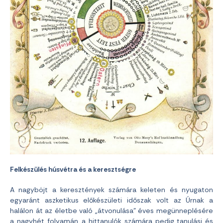
Felkészülés húsvétra és a keresztségre
A nagyböjt a keresztények számára keleten és nyugaton
egyaránt aszketikus előkészületi időszak volt az Úrnak a
halálon át az életbe való „átvonulása” éves megünneplésére
a nagyhét folyamán, a hittanulók számára pedig tanulási és