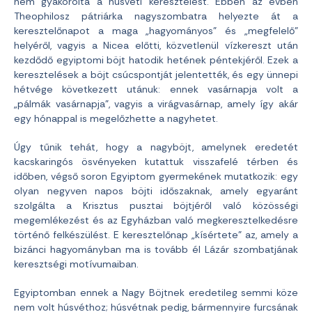
nem gyakorolta a húsvéti keresztelést. Ebben az évben
Theophilosz pátriárka nagyszombatra helyezte át a
keresztelőnapot a maga „hagyományos” és „megfelelő”
helyéről, vagyis a Nicea előtti, közvetlenül vízkereszt után
kezdődő egyiptomi böjt hatodik hetének péntekjéről. Ezek a
keresztelések a böjt csúcspontját jelentették, és egy ünnepi
hétvége következett utánuk: ennek vasárnapja volt a
„pálmák vasárnapja”, vagyis a virágvasárnap, amely így akár
egy hónappal is megelőzhette a nagyhetet.
Úgy tűnik tehát, hogy a nagyböjt, amelynek eredetét
kacskaringós ösvényeken kutattuk visszafelé térben és
időben, végső soron Egyiptom gyermekének mutatkozik: egy
olyan negyven napos böjti időszaknak, amely egyaránt
szolgálta a Krisztus pusztai böjtjéről való közösségi
megemlékezést és az Egyházban való megkeresztelkedésre
történő felkészülést. E keresztelőnap „kísértete” az, amely a
bizánci hagyományban ma is tovább él Lázár szombatjának
keresztségi motívumaiban.
Egyiptomban ennek a Nagy Böjtnek eredetileg semmi köze
nem volt húsvéthoz; húsvétnak pedig, bármennyire furcsának