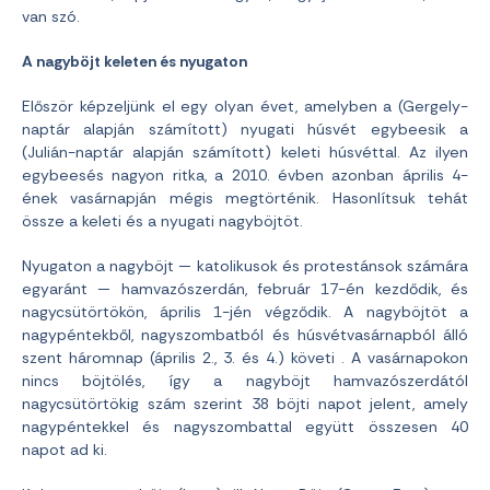
van szó.
A nagyböjt keleten és nyugaton
Először képzeljünk el egy olyan évet, amelyben a (Gergely-
naptár alapján számított) nyugati húsvét egybeesik a
(Julián-naptár alapján számított) keleti húsvéttal. Az ilyen
egybeesés nagyon ritka, a 2010. évben azonban április 4-
ének vasárnapján mégis megtörténik. Hasonlítsuk tehát
össze a keleti és a nyugati nagyböjtöt.
Nyugaton a nagyböjt — katolikusok és protestánsok számára
egyaránt — hamvazószerdán, február 17-én kezdődik, és
nagycsütörtökön, április 1-jén végződik. A nagyböjtöt a
nagypéntekből, nagyszombatból és húsvétvasárnapból álló
szent háromnap (április 2., 3. és 4.) követi . A vasárnapokon
nincs böjtölés, így a nagyböjt hamvazószerdától
nagycsütörtökig szám szerint 38 böjti napot jelent, amely
nagypéntekkel és nagyszombattal együtt összesen 40
napot ad ki.