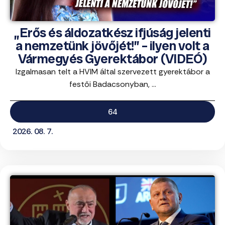
„Erős és áldozatkész ifjúság jelenti
a nemzetünk jövőjét!” – ilyen volt a
Vármegyés Gyerektábor (VIDEÓ)
Izgalmasan telt a HVIM által szervezett gyerektábor a
festői Badacsonyban, ...
64
2026. 08. 7.