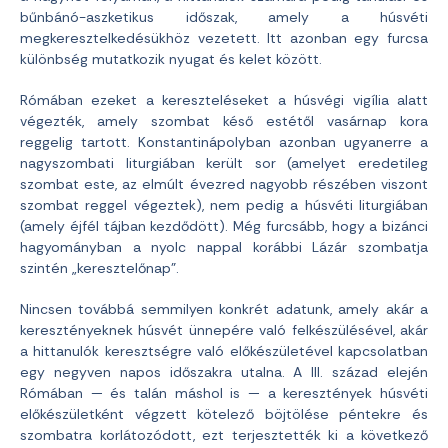
bűnbánó-aszketikus időszak, amely a húsvéti
megkeresztelkedésükhöz vezetett. Itt azonban egy furcsa
különbség mutatkozik nyugat és kelet között.
Rómában ezeket a kereszteléseket a húsvégi vigília alatt
végezték, amely szombat késő estétől vasárnap kora
reggelig tartott. Konstantinápolyban azonban ugyanerre a
nagyszombati liturgiában került sor (amelyet eredetileg
szombat este, az elmúlt évezred nagyobb részében viszont
szombat reggel végeztek), nem pedig a húsvéti liturgiában
(amely éjfél tájban kezdődött). Még furcsább, hogy a bizánci
hagyományban a nyolc nappal korábbi Lázár szombatja
szintén „keresztelőnap”.
Nincsen továbbá semmilyen konkrét adatunk, amely akár a
keresztényeknek húsvét ünnepére való felkészülésével, akár
a hittanulók keresztségre való előkészületével kapcsolatban
egy negyven napos időszakra utalna. A III. század elején
Rómában — és talán máshol is — a keresztények húsvéti
előkészületként végzett kötelező böjtölése péntekre és
szombatra korlátozódott, ezt terjesztették ki a következő