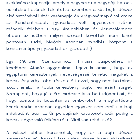
szokásához kapcsolja, amely a nagyhetet a nagyböjt hatodik
és utolsó hetének tekintette, szemben a két böjti időszak
elválasztásával Lázár vasárnapja és virágvasárnap által, amint
az Konstantinápoly gyakorlata volt ugyanezen század
második felében. (Hogy Antiochiában és Jeruzsálemben
ebben az időben milyen szokást követtek, nem lehet
pontosan tudni, később azonban mindkét központ a
konstantinápolyi gyakorlathoz igazodott.)
Egy 340-ben Szerapionhoz, Thmuisz püspökéhez írt
levelében Atanáz aggodalmát fejezi ki amiatt, hogy az
egyiptomi keresztények nevetségessé tehetik magukat a
keresztény világ többi része előtt azzal, hogy nem böjtölnek
akkor, amikor a többi keresztény böjtöl, és ezért sürgeti
Szerapiont, hogy jó előre hirdesse ki a böjt időpontjait, és
hogy tanítsa és buzdítsa az embereket a megtartására.
Ennek során azonban egyetlen egyszer sem említi a böjt
indokaként akár az Úr példájának követését, akár pedig a
keresztségre való felkészülést. Miről van tehát szó?
A választ abban kereshetjük, hogy ez a böjti időszak
egyszerűen túl hosszú lett volna ahhoz, hogy elviselhető