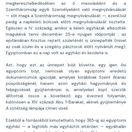
megkeresztelkedésében az ő messiásként és a
Szentháromság egyik Személyeként való megnyilvánulását
— sőt maga a Szentháromság megnyilvánulását —, ezenkívül
pedig a napkeleti bölcsek előtti megnyilvánulását tisztelte.
Egészen a IV. századig, amikor a keleti egyházak elkezdték
magukévá tenni december 25-e nyugati időpontját , az
epifániában Krisztus rejtett születését is ünnepelték (mivel
az csak szülei és a szegény pásztorok előtt nyilvánult meg).
Egyiptomban ez a nap volt az egyházi év kezdete is.
Azt, hogy ezt az ünnepet böjt követte, egy igen ősi
egyiptomi böjt, nemcsak olyan egyiptomi eredetű
dokumentumok igazolják, amelyek korábbiak Szent Atanáz
püspökségénél, hanem azon egyházi hagyományok és
feljegyzések gyűjteményei is, amelyeket kopt szerzők
állítottak össze a következő egy évezred folyamán,
különösen a XIV. századi Abu ‘l-Barakat, akinek gyűjteménye
A sötétség lámpája címet viseli.
Ezekből a forrásokból kimutatható, hogy 385-ig az egyiptomi
egyház — a legtöbb más egyháztól eltérően — egyáltalán