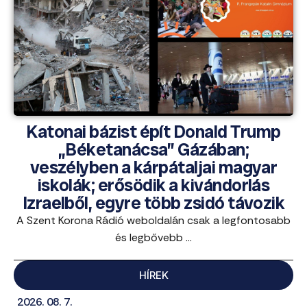
Katonai bázist épít Donald Trump
„Béketanácsa” Gázában;
veszélyben a kárpátaljai magyar
iskolák; erősödik a kivándorlás
Izraelből, egyre több zsidó távozik
A Szent Korona Rádió weboldalán csak a legfontosabb
és legbővebb ...
HÍREK
2026. 08. 7.