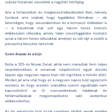
század folyamán visszafelé a nagyhét hétfőjéig.
Ami a hittanulókat és megkeresztelkedésüket illeti, némely
források arra utalnak, hogy legalábbis Rómában — de
lehetséges, hogy Jeruzsálemben és a környező vidékeken is
— a húsvétnak már volt egy három hetes intenzív
előkészületi időszaka, amely talán összefüggésbe hozható
azzal a három hetes időszakkal, amelyet ez idő tájt a zsidók a
pészachra készülve tartottak.
Szent Atanáz és a böjt
Noha a 325-ös Niceai Zsinat aktái nem maradtak fenn teljes
terjedelmükben, a zsinatnak tulajdonított egyik döntés
éppen egy negyven napos böjti idő rögzítése a húsvét előtt.
Minden jel arra utal, hogy ez a negyven napos böjt egyiptomi
eredetű, és hogy eredeti szándéka szerint egyáltalán nem
kapcsolódott az Úr szenvedésének, halálának és
feltámadásának megünneplésére való aszketikus
előkészülethez.
Az ősi egyiptomi böjt ezzel szemben inkább annak emléke