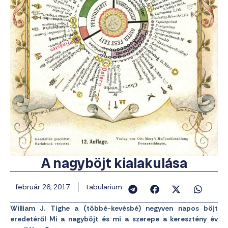
A nagyböjt kialakulása
február 26, 2017
tabularium
William J. Tighe a (többé-kevésbé) negyven napos böjt
eredetéről Mi a nagyböjt és mi a szerepe a keresztény év