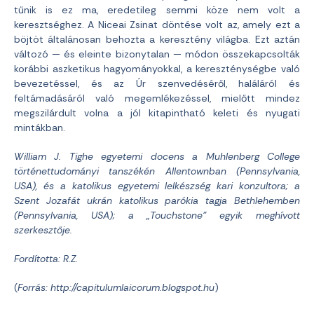
tűnik is ez ma, eredetileg semmi köze nem volt a
keresztséghez. A Niceai Zsinat döntése volt az, amely ezt a
böjtöt általánosan behozta a keresztény világba. Ezt aztán
változó — és eleinte bizonytalan — módon összekapcsolták
korábbi aszketikus hagyományokkal, a kereszténységbe való
bevezetéssel, és az Úr szenvedéséről, haláláról és
feltámadásáról való megemlékezéssel, mielőtt mindez
megszilárdult volna a jól kitapintható keleti és nyugati
mintákban.
William J. Tighe egyetemi docens a Muhlenberg College
történettudományi tanszékén Allentownban (Pennsylvania,
USA), és a katolikus egyetemi lelkészség kari konzultora; a
Szent Jozafát ukrán katolikus parókia tagja Bethlehemben
(Pennsylvania, USA); a „Touchstone” egyik meghívott
szerkesztője.
Fordította: R.Z.
(
Forrás: http://capitulumlaicorum.blogspot.hu
)