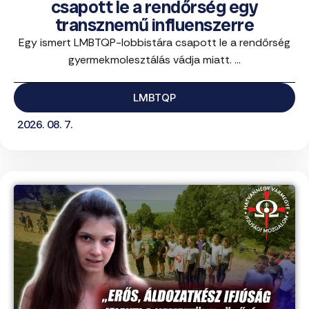
csapott le a rendőrség egy
transznemű influenszerre
Egy ismert LMBTQP-lobbistára csapott le a rendőrség
gyermekmolesztálás vádja miatt. ...
LMBTQP
2026. 08. 7.