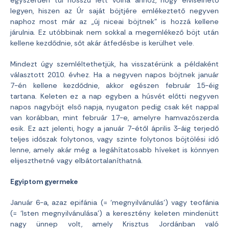
legyen, hiszen az Úr saját böjtjére emlékeztető negyven
naphoz most már az „új niceai böjtnek” is hozzá kellene
járulnia. Ez utóbbinak nem sokkal a megemlékező böjt után
kellene kezdődnie, sőt akár átfedésbe is kerülhet vele.
Mindezt úgy szemléltethetjük, ha visszatérünk a példaként
választott 2010. évhez. Ha a negyven napos böjtnek január
7-én kellene kezdődnie, akkor egészen február 15-éig
tartana. Keleten ez a nap egyben a húsvét előtti negyven
napos nagyböjt első napja, nyugaton pedig csak két nappal
van korábban, mint február 17-e, amelyre hamvazószerda
esik. Ez azt jelenti, hogy a január 7-étől április 3-áig terjedő
teljes időszak folytonos, vagy szinte folytonos böjtölési idő
lenne, amely akár még a legáhítatosabb híveket is könnyen
elijeszthetné vagy elbátortalaníthatná.
Egyiptom gyermeke
Január 6-a, azaz epifánia (= ‘megnyilvánulás’) vagy teofánia
(= ‘Isten megnyilvánulása’) a keresztény keleten mindenütt
nagy ünnep volt, amely Krisztus Jordánban való