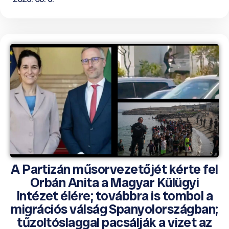
A Partizán műsorvezetőjét kérte fel
Orbán Anita a Magyar Külügyi
Intézet élére; továbbra is tombol a
migrációs válság Spanyolországban;
tűzoltóslaggal pacsálják a vizet az