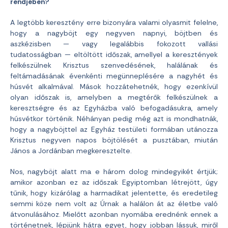
rendjében?
A legtöbb keresztény erre bizonyára valami olyasmit felelne,
hogy a nagyböjt egy negyven napnyi, böjtben és
aszkézisben — vagy legalábbis fokozott vallási
tudatosságban — eltöltött időszak, amellyel a keresztények
felkészülnek Krisztus szenvedésének, halálának és
feltámadásának évenkénti megünneplésére a nagyhét és
húsvét alkalmával. Mások hozzátehetnék, hogy ezenkívül
olyan időszak is, amelyben a megtérők felkészülnek a
keresztségre és az Egyházba való befogadásukra, amely
húsvétkor történik. Néhányan pedig még azt is mondhatnák,
hogy a nagyböjttel az Egyház testületi formában utánozza
Krisztus negyven napos böjtölését a pusztában, miután
János a Jordánban megkeresztelte.
Nos, nagyböjt alatt ma e három dolog mindegyikét értjük;
amikor azonban ez az időszak Egyiptomban létrejött, úgy
tűnik, hogy kizárólag a harmadikat jelentette, és eredetileg
semmi köze nem volt az Úrnak a halálon át az életbe való
átvonulásához. Mielőtt azonban nyomába erednénk ennek a
történetnek, lépjünk hátra egyet, hogy jobban lássuk, miről