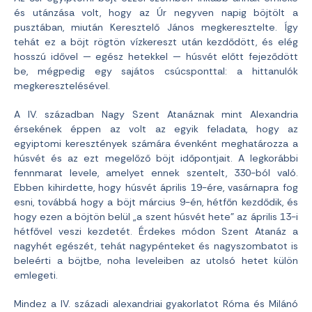
és utánzása volt, hogy az Úr negyven napig böjtölt a
pusztában, miután Keresztelő János megkeresztelte. Így
tehát ez a böjt rögtön vízkereszt után kezdődött, és elég
hosszú idővel — egész hetekkel — húsvét előtt fejeződött
be, mégpedig egy sajátos csúcsponttal: a hittanulók
megkeresztelésével.
A IV. században Nagy Szent Atanáznak mint Alexandria
érsekének éppen az volt az egyik feladata, hogy az
egyiptomi keresztények számára évenként meghatározza a
húsvét és az ezt megelőző böjt időpontjait. A legkorábbi
fennmarat levele, amelyet ennek szentelt, 330-ból való.
Ebben kihirdette, hogy húsvét április 19-ére, vasárnapra fog
esni, továbbá hogy a böjt március 9-én, hétfőn kezdődik, és
hogy ezen a böjtön belül „a szent húsvét hete” az április 13-i
hétfővel veszi kezdetét. Érdekes módon Szent Atanáz a
nagyhét egészét, tehát nagypénteket és nagyszombatot is
beleérti a böjtbe, noha leveleiben az utolsó hetet külön
emlegeti.
Mindez a IV. századi alexandriai gyakorlatot Róma és Milánó