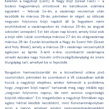
Keleten a nagyböjt (Lent), ill. Nagy Böjt (Great Fast) — a
bizánci hagyományú ortodoxok és katolikusok számára
egyaránt — február 14-én, a vasárnapi vecsernye után
kezdődik és március 26-án, pénteken ér véget; az időszak
negyven folytonos böjti napból áll (a fegyelem némi
enyhítésével a vasárnapokon és március 25-én, az angyali
üdvözlet ünnepén). Ezt két olyan nap követi, amely kívül esik
a böjti időn: Lázár szombatja március 27-én, és virágvasárnap
március 28-án. Ezután következik a Nagy és Szent Hét (Great
and Holy Week), amely a március 28-i vasárnapi vecsernyétől
egészen az április 3-áról 4-ére, szombatról vasárnapra
virradó éjszaka nagy húsvéti orthroszáig/bdenjéjéig és isteni
liturgiájáig tart, amellyel be is fejeződik.
Nyugaton hamvazószerdát és a közvetlenül utána jövő
csütörtököt, pénteket és szombatot a VII. században adták
hozzá a nagyböjt elejéhez, amikor felmerült a probléma,
hogy „negyven böjti napot” tartsanak meg, vagy inkább egy
„negyven folytonos napnyi, de nem azonos szigorúságú
böjtölő időszakot”. Ezt megelőzően a nagyböjt Rómában egy
egész héttel később kezdődött, mint Konstantinápolyban:
azon a napon, amelyet egykor negyvenedvasárnapként